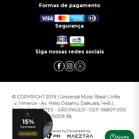
Formas de pagamento
Segurança
Siga nossas redes sociais
© COPYRIGHT 2019 | Universal Music Brasil | Infra
Commerce - Av. Hélio Ossamu Daikuara, 1445 |
EMBU DAS ARTES – SÃO PAULO - CEP: 06807-000
CNPJ: 00.952.789/0009-38
Powered by
Developed by
Ajuda