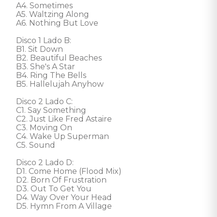
A4. Sometimes

A5. Waltzing Along

A6. Nothing But Love 

Disco 1 Lado B: 

B1. Sit Down

B2. Beautiful Beaches

B3. She's A Star

B4. Ring The Bells

B5. Hallelujah Anyhow 

Disco 2 Lado C: 

C1. Say Something

C2. Just Like Fred Astaire

C3. Moving On

C4. Wake Up Superman

C5. Sound 

Disco 2 Lado D: 

D1. Come Home (Flood Mix)

D2. Born Of Frustration

D3. Out To Get You

D4. Way Over Your Head

D5. Hymn From A Village