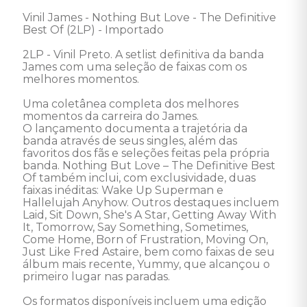
Vinil James - Nothing But Love - The Definitive 
Best Of (2LP) - Importado 

2LP - Vinil Preto. A setlist definitiva da banda 
James com uma seleção de faixas com os 
melhores momentos. 

Uma coletânea completa dos melhores 
momentos da carreira do James. 

O lançamento documenta a trajetória da 
banda através de seus singles, além das 
favoritos dos fãs e seleções feitas pela própria 
banda. Nothing But Love – The Definitive Best 
Of também inclui, com exclusividade, duas 
faixas inéditas: Wake Up Superman e 
Hallelujah Anyhow. Outros destaques incluem 
Laid, Sit Down, She's A Star, Getting Away With 
It, Tomorrow, Say Something, Sometimes, 
Come Home, Born of Frustration, Moving On, 
Just Like Fred Astaire, bem como faixas de seu 
álbum mais recente, Yummy, que alcançou o 
primeiro lugar nas paradas.

Os formatos disponíveis incluem uma edição 