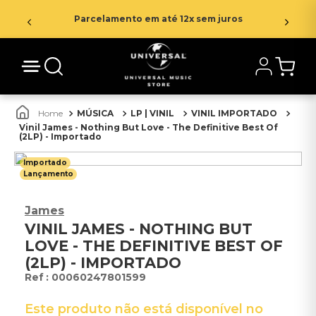
Parcelamento em até 12x sem juros
MÚSICA
LP | VINIL
VINIL IMPORTADO
Vinil James - Nothing But Love - The Definitive Best Of
(2LP) - Importado
Importado
Lançamento
James
VINIL JAMES - NOTHING BUT
LOVE - THE DEFINITIVE BEST OF
(2LP) - IMPORTADO
:
00060247801599
Este produto não está disponível no