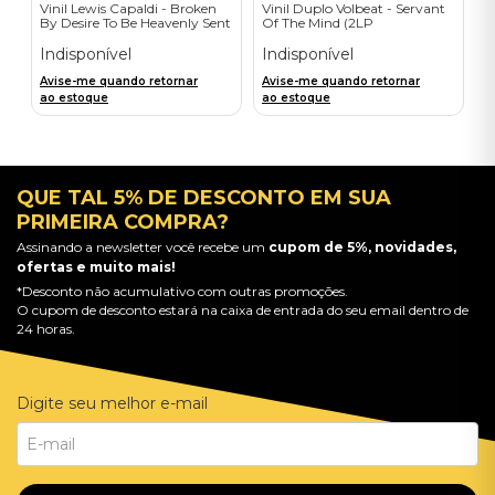
Vinil Lewis Capaldi - Broken
Vinil Duplo Volbeat - Servant
By Desire To Be Heavenly Sent
Of The Mind (2LP
(Exclusive LP) - Importado
Orange/Blue / D2C) -
Importado
Indisponível
Indisponível
Avise-me quando retornar
Avise-me quando retornar
ao estoque
ao estoque
QUE TAL 5% DE DESCONTO EM SUA
PRIMEIRA COMPRA?
Assinando a newsletter você recebe um
cupom de 5%, novidades,
ofertas e muito mais!
*Desconto não acumulativo com outras promoções.
O cupom de desconto estará na caixa de entrada do seu email dentro de
24 horas.
Digite seu melhor e-mail