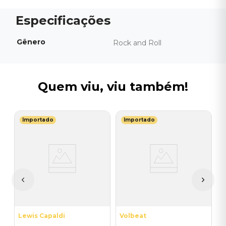
Gênero
Rock and Roll
Quem viu, viu também!
Importado
Importado
L
V
-
(
-
I
A
a
Lewis Capaldi
Volbeat