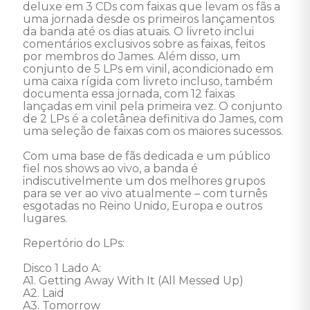
deluxe em 3 CDs com faixas que levam os fãs a 
uma jornada desde os primeiros lançamentos 
da banda até os dias atuais. O livreto inclui 
comentários exclusivos sobre as faixas, feitos 
por membros do James. Além disso, um 
conjunto de 5 LPs em vinil, acondicionado em 
uma caixa rígida com livreto incluso, também 
documenta essa jornada, com 12 faixas 
lançadas em vinil pela primeira vez. O conjunto 
de 2 LPs é a coletânea definitiva do James, com 
uma seleção de faixas com os maiores sucessos.

Com uma base de fãs dedicada e um público 
fiel nos shows ao vivo, a banda é 
indiscutivelmente um dos melhores grupos 
para se ver ao vivo atualmente – com turnês 
esgotadas no Reino Unido, Europa e outros 
lugares. 

Repertório do LPs:

Disco 1 Lado A:

A1. Getting Away With It (All Messed Up)

A2. Laid

A3. Tomorrow
