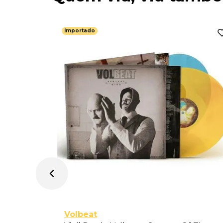
Importado
 (Standard
Volbeat