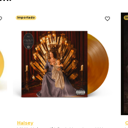
Importado
I
Halsey