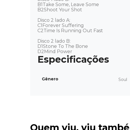
B1Take Some, Leave Some 

B2Shoot Your Shot 

Disco 2 lado A:  

C1Forever Suffering 

C2Time Is Running Out Fast 

Disco 2 lado B:  

D1Stone To The Bone 

D2Mind Power
Gênero
Soul
Quem viu, viu tamb