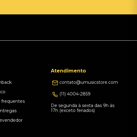
Atendimento
hback
contato@umusicstore.com
sco
(11) 4004-2859
 frequentes
De segunda à sexta das 9h às
17h (exceto feriados)
Entregas
evendedor