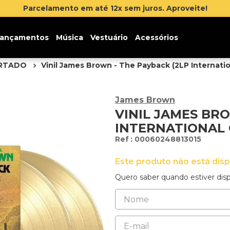
Parcelamento em até 12x sem juros. Aproveite!
ançamentos
Música
Vestuário
Acessórios
ORTADO
Vinil James Brown - The Payback (2LP Internatio
James Brown
VINIL JAMES BR
INTERNATIONAL 
:
00060248813015
Este produto não está dis
Quero saber quando estiver disp