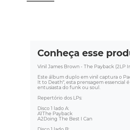
Conheça esse prod
Vinil James Brown - The Payback (2LP In
Este álbum duplo em vinil captura o Pad
It to Death", esta prensagem essencial
entusiasta do funk ou soul. 

Repertório dos LPs:

Disco 1 lado A: 

A1The Payback 

A2Doing The Best I Can 

Disco 1 lado B: 
