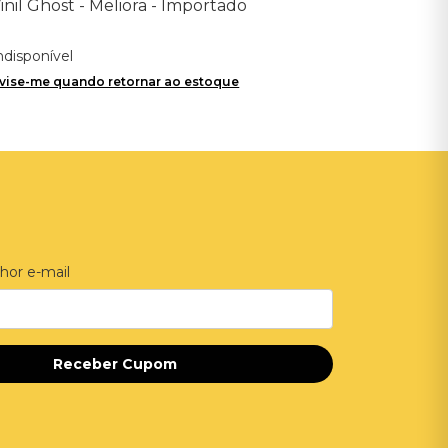
inil Ghost - Meliora - Importado
ndisponível
vise-me quando retornar ao estoque
hor e-mail
Receber Cupom