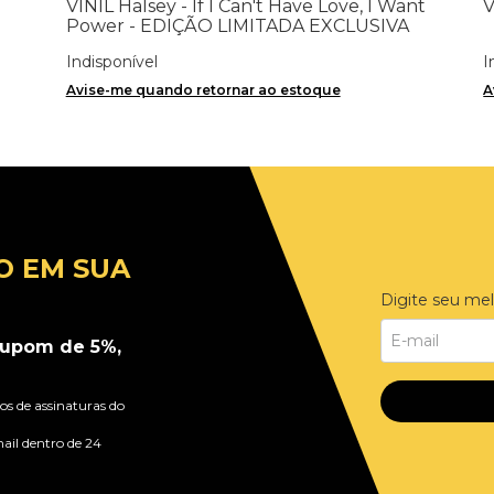
VINIL Halsey - If I Can't Have Love, I Want
V
Power - EDIÇÃO LIMITADA EXCLUSIVA
TRANSPARENT ORANGE
Indisponível
I
Avise-me quando retornar ao estoque
A
O EM SUA
Digite seu mel
upom de 5%,
s de assinaturas do
ail dentro de 24