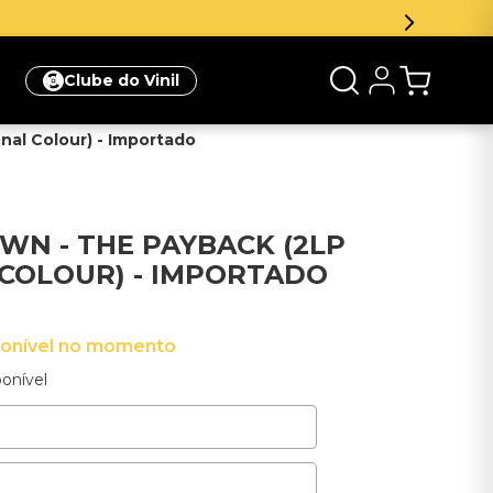
Clube do Vinil
nal Colour) - Importado
OWN - THE PAYBACK (2LP
COLOUR) - IMPORTADO
ponível no momento
onível