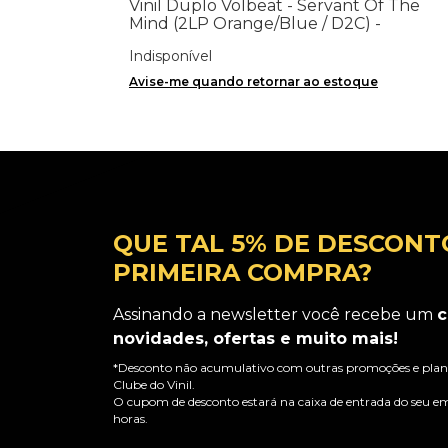
Vinil Duplo Volbeat - Servant Of The
Mind (2LP Orange/Blue / D2C) -
Importado
Indisponível
Avise-me quando retornar ao estoque
QUE TAL 5% DE DESCONT
PRIMEIRA COMPRA?
Assinando a newsletter você recebe um
c
novidades, ofertas e muito mais!
*Desconto não acumulativo com outras promoções e plano
Clube do Vinil.
O cupom de desconto estará na caixa de entrada do seu em
horas.