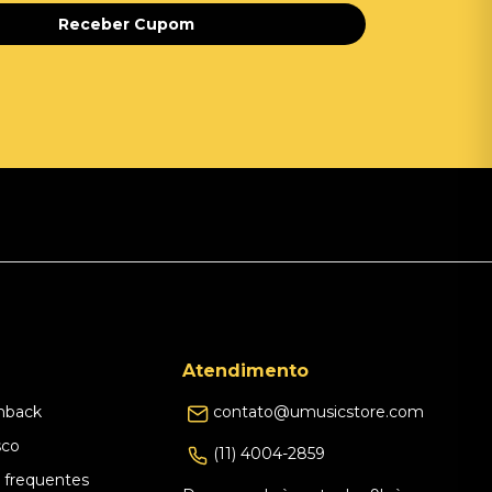
Receber Cupom
Atendimento
hback
contato@umusicstore.com
sco
(11) 4004-2859
 frequentes