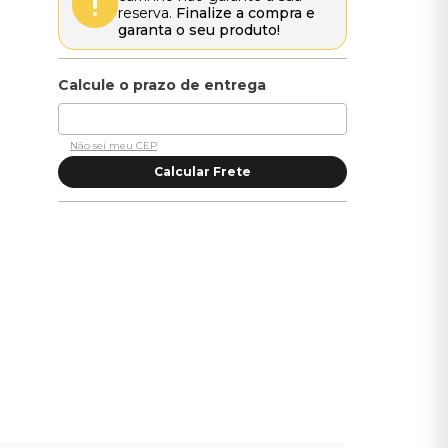
reserva.
Finalize a compra e
garanta o seu produto!
Não sei meu CEP