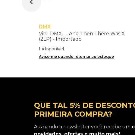
DMX
Vinil DMX - ...And Then There Was X
(2LP) - Importado
Indisponível
Avise-me quando retornar ao estoque
QUE TAL 5% DE DESCONT
PRIMEIRA COMPRA?
Assinando a newsletter você recebe um
c
novidades, ofertas e muito mais!