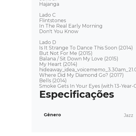
Hajanga 

Lado C 

Flintstones 

In The Real Early Morning 

Don't You Know 

Lado D 

Is It Strange To Dance This Soon (2014) 

But Not For Me (2015) 

Balana / Sit Down My Love (2015) 

My Heart (2014) 

hideaway_idea_voicememo_3.30am_21.05
Where Did My Diamond Go? (2017) 

Bells (2014) 

Smoke Gets In Your Eyes (with 13-Year-
Gênero
Jazz