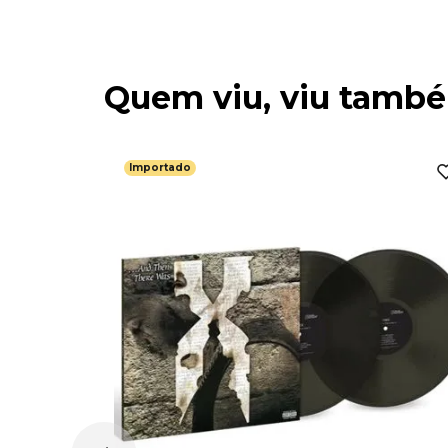
Quem viu, viu tamb
Importado
rip (2LP /