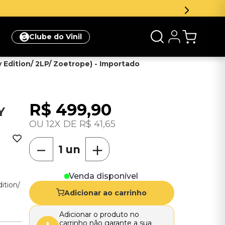
Clube do Vinil
ry Edition/ 2LP/ Zoetrope) - Importado
R$
499
,
90
Y
12
R$
41
,
65
－
＋
Venda disponível
ition/
Adicionar ao carrinho
Adicionar o produto no
carrinho não garante a sua