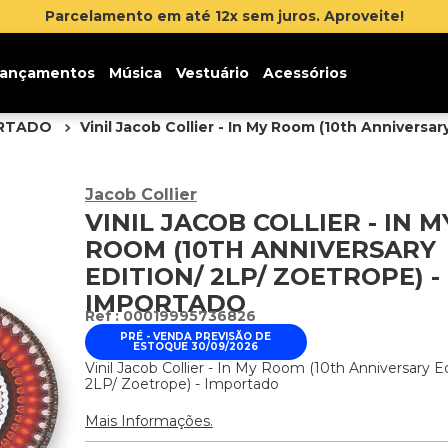
lamento em até 12x sem juros. Aproveite!
ançamentos
Música
Vestuário
Acessórios
ORTADO
Vinil Jacob Collier - In My Room (10th Anniversa
Jacob Collier
VINIL JACOB COLLIER - IN M
ROOM (10TH ANNIVERSARY
EDITION/ 2LP/ ZOETROPE) -
IMPORTADO
:
00019995736826
PRÉ - VENDA PREVISÃO DE
ESTOQUE 30/09/2026
Vinil Jacob Collier - In My Room (10th Anniversary Ed
2LP/ Zoetrope) - Importado
Mais Informações.