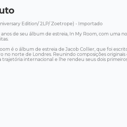
uto
nniversary Edition/ 2LP/ Zoetrope) - Importado 

10 anos de seu álbum de estreia, In My Room, com uma no
as.

oom é o álbum de estreia de Jacob Collier, que foi escri
 no norte de Londres. Reunindo composições originais ca
a trajetória internacional e lhe rendeu seus dois primeir