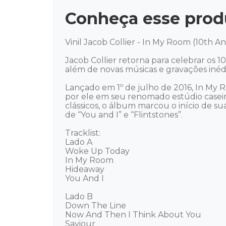
Conheça esse prod
Vinil Jacob Collier - In My Room (10th A
Jacob Collier retorna para celebrar os 
além de novas músicas e gravações inédit
Lançado em 1º de julho de 2016, In My R
por ele em seu renomado estúdio caseiro
clássicos, o álbum marcou o início de su
de “You and I” e “Flintstones”.

Tracklist: 

Lado A 

Woke Up Today 

In My Room 

Hideaway 

You And I

Lado B 

Down The Line 

Now And Then I Think About You 

Saviour 
