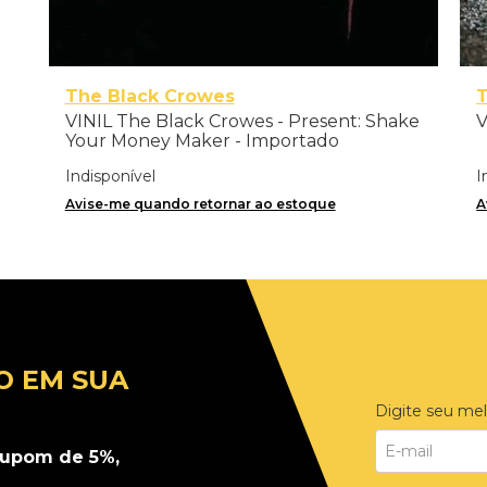
The Black Crowes
VINIL The Black Crowes - Present: Shake
V
Your Money Maker - Importado
Indisponível
I
Avise-me quando retornar ao estoque
A
O EM SUA
Digite seu mel
upom de 5%,