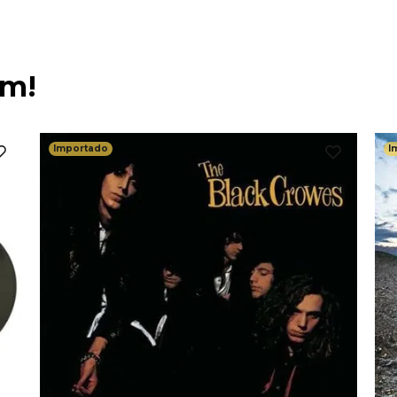
ém!
Importado
I