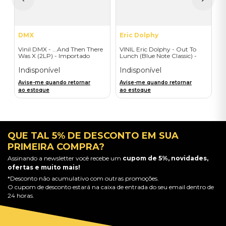
a
DMX
Eric Dolphy
Vinil DMX - ...And Then There
VINIL Eric Dolphy - Out To
Was X (2LP) - Importado
Lunch (Blue Note Classic) -
Importado
Indisponível
Indisponível
Avise-me quando retornar
Avise-me quando retornar
ao estoque
ao estoque
QUE TAL 5% DE DESCONTO EM SUA
PRIMEIRA COMPRA?
Assinando a newsletter você recebe um
cupom de 5%, novidades,
ofertas e muito mais!
*Desconto não acumulativo com outras promoções.
O cupom de desconto estará na caixa de entrada do seu email dentro de
24 horas.