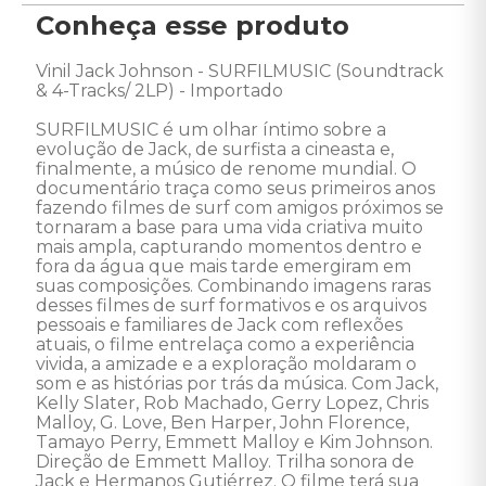
Conheça esse produto
Vinil Jack Johnson - SURFILMUSIC (Soundtrack 
& 4-Tracks/ 2LP) - Importado

SURFILMUSIC é um olhar íntimo sobre a 
evolução de Jack, de surfista a cineasta e, 
finalmente, a músico de renome mundial. O 
documentário traça como seus primeiros anos 
fazendo filmes de surf com amigos próximos se 
tornaram a base para uma vida criativa muito 
mais ampla, capturando momentos dentro e 
fora da água que mais tarde emergiram em 
suas composições. Combinando imagens raras 
desses filmes de surf formativos e os arquivos 
pessoais e familiares de Jack com reflexões 
atuais, o filme entrelaça como a experiência 
vivida, a amizade e a exploração moldaram o 
som e as histórias por trás da música. Com Jack, 
Kelly Slater, Rob Machado, Gerry Lopez, Chris 
Malloy, G. Love, Ben Harper, John Florence, 
Tamayo Perry, Emmett Malloy e Kim Johnson. 
Direção de Emmett Malloy. Trilha sonora de 
Jack e Hermanos Gutiérrez. O filme terá sua 