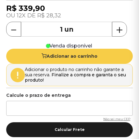
R$
339
,
90
12
R$
28
,
32
－
＋
Venda disponível
Adicionar ao carrinho
Adicionar o produto no carrinho não garante a
sua reserva.
Finalize a compra e garanta o seu
produto!
Não sei meu CEP