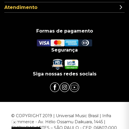
Atendimento
Formas de pagamento
Segurança
Siga nossas redes sociais
© COPYRIGHT 2019 | Universal Music Brasil | Infra
Commerce - Av. Hélio Ossamu Daikuara, 1445 |
EMBU DAS ARTES – SÃO PAULO - CEP: 06807-000