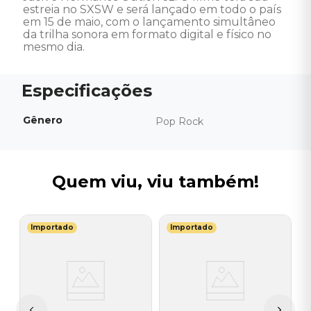
estreia no SXSW e será lançado em todo o país 
em 15 de maio, com o lançamento simultâneo 
da trilha sonora em formato digital e físico no 
mesmo dia.
Gênero
Pop Rock
Quem viu, viu também!
Importado
Importado
E
V
-
S
E
I
A