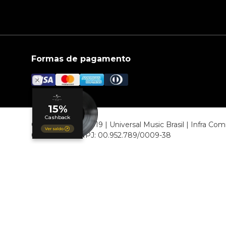
Formas de pagamento
© COPYRIGHT 2019 | Universal Music Brasil | Infra C
06807-000 CNPJ: 00.952.789/0009-38