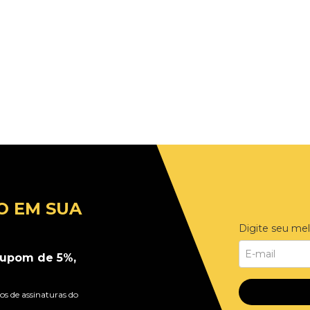
O EM SUA
Digite seu mel
upom de 5%,
s de assinaturas do