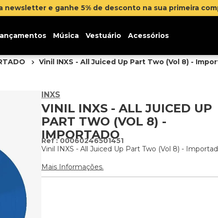
meira compra
Clique aqui
ançamentos
Música
Vestuário
Acessórios
ORTADO
Vinil INXS - All Juiced Up Part Two (Vol 8) - Impo
INXS
VINIL INXS - ALL JUICED UP
PART TWO (VOL 8) -
IMPORTADO
:
00060246501451
Vinil INXS - All Juiced Up Part Two (Vol 8) - Importa
Mais Informações.