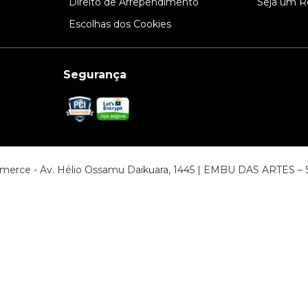
Direito de Arrependimento
Seja um R
Escolhas dos Cookies
Segurança
ommerce - Av. Hélio Ossamu Daikuara, 1445 | EMBU DAS ARTES 