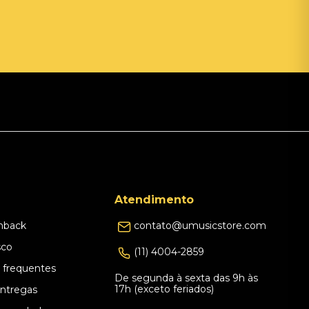
Atendimento
hback
contato@umusicstore.com
sco
(11) 4004-2859
 frequentes
De segunda à sexta das 9h às
17h (exceto feriados)
Entregas