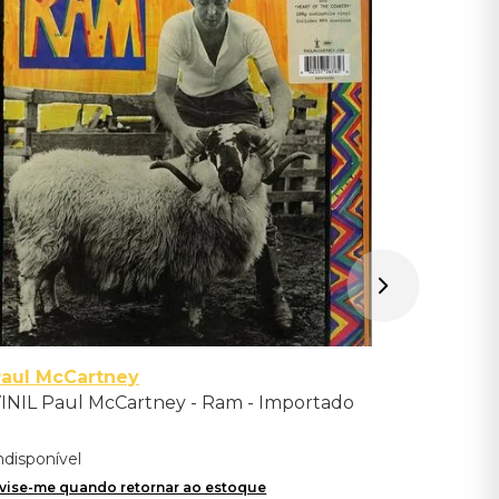
Vinil Joh
Importad
Indisponíve
Avise-me qu
aul McCartney
INIL Paul McCartney - Ram - Importado
ndisponível
vise-me quando retornar ao estoque