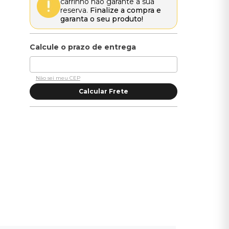
carrinho não garante a sua
reserva.
Finalize a compra e
garanta o seu produto!
Não sei meu CEP