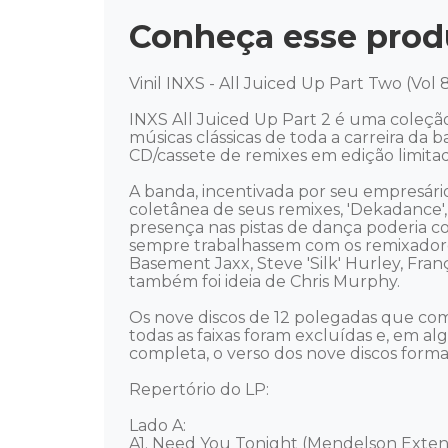
Conheça esse prod
Vinil INXS - All Juiced Up Part Two (Vol 8
INXS All Juiced Up Part 2 é uma coleção
músicas clássicas de toda a carreira d
CD/cassete de remixes em edição limita
A banda, incentivada por seu empresári
coletânea de seus remixes, 'Dekadance'
presença nas pistas de dança poderia co
sempre trabalhassem com os remixadore
Basement Jaxx, Steve 'Silk' Hurley, Fran
também foi ideia de Chris Murphy.

Os nove discos de 12 polegadas que co
todas as faixas foram excluídas e, em al
completa, o verso dos nove discos for
Repertório do LP: 

Lado A: 

A1. Need You Tonight (Mendelson Exten