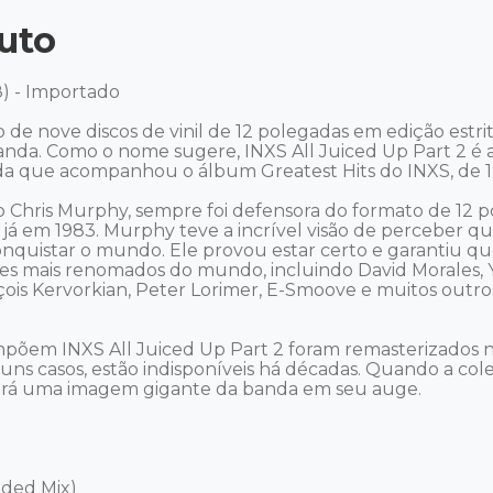
uto
) - Importado 

 de nove discos de vinil de 12 polegadas em edição estr
a banda. Como o nome sugere, INXS All Juiced Up Part 2 
da que acompanhou o álbum Greatest Hits do INXS, de 19
o Chris Murphy, sempre foi defensora do formato de 12 p
, já em 1983. Murphy teve a incrível visão de perceber 
nquistar o mundo. Ele provou estar certo e garantiu que,
s mais renomados do mundo, incluindo David Morales, Y
çois Kervorkian, Peter Lorimer, E-Smoove e muitos outros.
mpõem INXS All Juiced Up Part 2 foram remasterizados 
guns casos, estão indisponíveis há décadas. Quando a cole
mará uma imagem gigante da banda em seu auge.

ded Mix)
