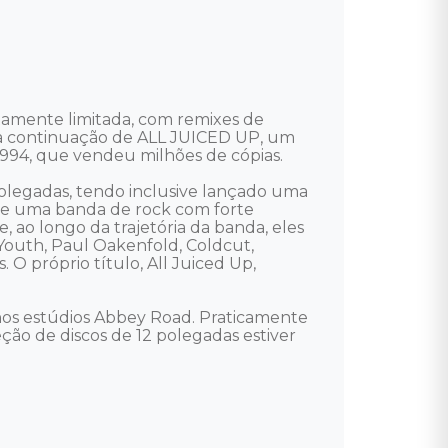
itamente limitada, com remixes de 
é a continuação de ALL JUICED UP, um 
94, que vendeu milhões de cópias.

olegadas, tendo inclusive lançado uma 
que uma banda de rock com forte 
 ao longo da trajetória da banda, eles 
outh, Paul Oakenfold, Coldcut, 
 O próprio título, All Juiced Up, 
nos estúdios Abbey Road. Praticamente 
ção de discos de 12 polegadas estiver 