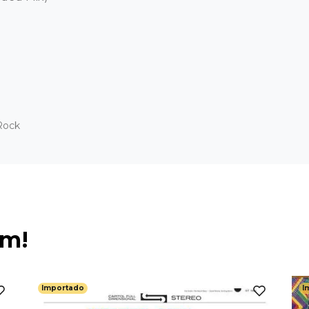
Rock
ém!
Importado
I