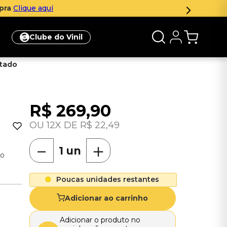
Par
Clube do Vinil
rtado
R$
269
,
90
12
R$
22
,
49
－
＋
do
Poucas unidades restantes
Adicionar ao carrinho
Adicionar o produto no