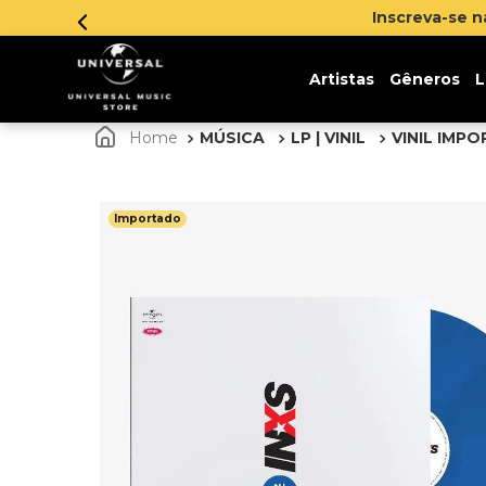
reva-se na newsletter e ganhe 5% de desconto na sua pri
Artistas
Gêneros
L
MÚSICA
LP | VINIL
VINIL IMP
Importado