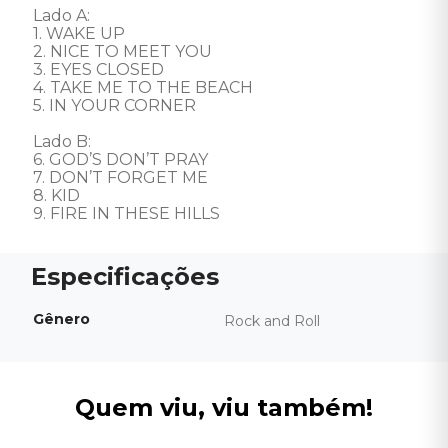
Lado A: 

1. WAKE UP 

2. NICE TO MEET YOU 

3. EYES CLOSED 

4. TAKE ME TO THE BEACH 

5. IN YOUR CORNER 

Lado B: 

6. GOD’S DON’T PRAY 

7. DON’T FORGET ME 

8. KID 

9. FIRE IN THESE HILLS
Gênero
Rock and Roll
Quem viu, viu também!