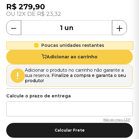
R$
279
,
90
12
R$
23
,
32
－
＋
Poucas unidades restantes
Adicionar ao carrinho
Adicionar o produto no carrinho não garante a
sua reserva.
Finalize a compra e garanta o seu
produto!
Não sei meu CEP