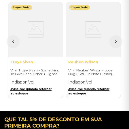
Importado
Importado
T
V
(
-
I
A
a
Troye Sivan
Reuben Wilson
Vinil Troye Sivan - Something
Vinil Reuben Wilson - Love
To Give Each Other + Signed
Bug (LP/Blue Note Classic) -
Postcard - Importado
Importado
Indisponível
Indisponível
Avise-me quando retornar
Avise-me quando retornar
ao estoque
ao estoque
QUE TAL 5% DE DESCONTO EM SUA
PRIMEIRA COMPRA?