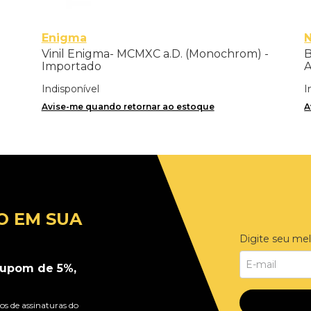
Enigma
N
Vinil Enigma- MCMXC a.D. (Monochrom) -
B
o
Importado
A
8
Indisponível
I
Avise-me quando retornar ao estoque
A
O EM SUA
Digite seu mel
upom de 5%,
s de assinaturas do