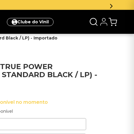
Clube do Vinil
ard Black / LP) - Importado
 - TRUE POWER
STANDARD BLACK / LP) -
ponível no momento
onível