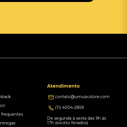
Atendimento
hback
contato@umusicstore.com
sco
(11) 4004-2859
 frequentes
De segunda à sexta das 9h às
17h (exceto feriados)
Entregas