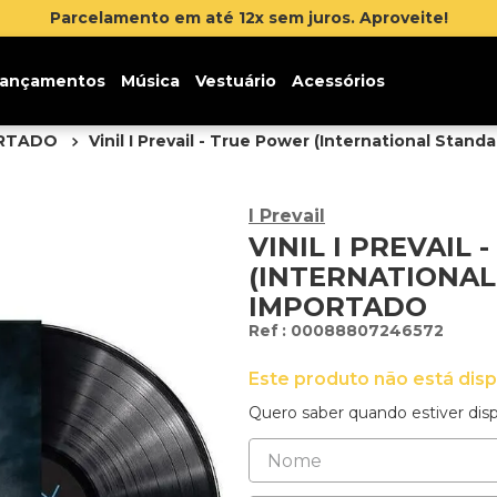
 até 12x sem juros. Aproveite!
ançamentos
Música
Vestuário
Acessórios
ORTADO
Vinil I Prevail - True Power (International Stand
I Prevail
VINIL I PREVAIL
(INTERNATIONAL 
IMPORTADO
:
00088807246572
Este produto não está dis
Quero saber quando estiver disp