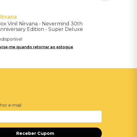
irvana
ox Vinil Nirvana - Nevermind 30th
nniversary Edition - Super Deluxe
LPs+7"single
ndisponível
vise-me quando retornar ao estoque
hor e-mail
Receber Cupom