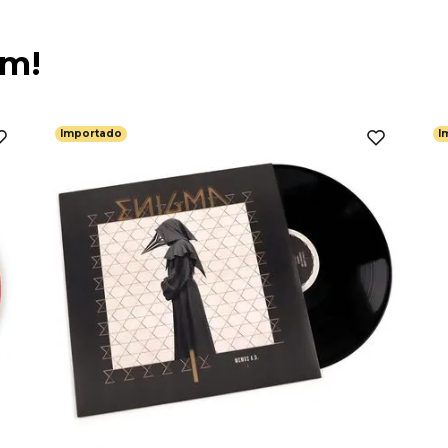
ém!
Importado
I