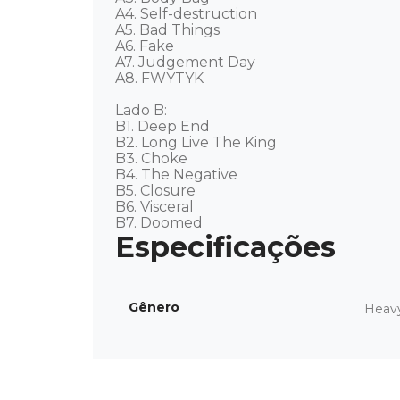
A4. Self-destruction 

A5. Bad Things 

A6. Fake 

A7. Judgement Day 

A8. FWYTYK 

Lado B: 

B1. Deep End 

B2. Long Live The King 

B3. Choke 

B4. The Negative 

B5. Closure 

B6. Visceral 

B7. Doomed
Gênero
Heav