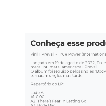
Conheça esse prod
Vinil I Prevail - True Power (Internation
Lançado em 19 de agosto de 2022, True 
metal, nu metal americana I Prevail. 

O álbum foi seguido pelos singles "Body
tornaram singles mais tarde. 

Repertório do LP: 

Lado A: 

A1. 0:00 

A2. There’s Fear In Letting Go 

A3. Body Bag 
