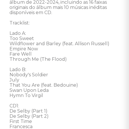
álbum de 2022-2024, incluindo as 16 faixas 
originais do álbum mais 10 músicas inéditas 
disponíveis em CD. 

Tracklist:

Lado A:

Too Sweet

Wildflower and Barley (feat. Allison Russell)

Empire Now

Fare Well

Through Me (The Flood)

Lado B:

Nobody's Soldier

July

That You Are (feat. Bedouine)

Swan Upon Leda

Hymn To Virgil 

CD1:

De Selby (Part 1)

De Selby (Part 2)

First Time

Francesca
