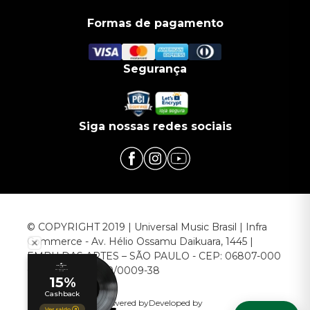
Formas de pagamento
Segurança
Siga nossas redes sociais
© COPYRIGHT 2019 | Universal Music Brasil | Infra
Commerce - Av. Hélio Ossamu Daikuara, 1445 |
EMBU DAS ARTES – SÃO PAULO - CEP: 06807-000
CNPJ: 00.952.789/0009-38
Powered by
Developed by