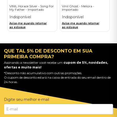
VINIL Horace Silver - Song For
Vinil Ghost - Meliora -
My Father - Importado
Importado
Indisponível
Indisponível
Avise-me quando retornar
Avise-me quando retornar
ao estoque
ao estoque
QUE TAL 5% DE DESCONTO EM SUA
PRIMEIRA COMPRA?
Assinando a newsletter você recebe um
cupom de 5%, novidades,
ofertas e muito mais!
*Desconto não acumulativo com outras promoções.
O cupom de desconto estará na caixa de entrada do seu email dentro de
24 horas.
Digite seu melhor e-mail