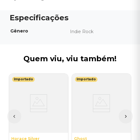
Gênero
Indie Rock
Quem viu, viu também!
Importado
Importado
G
V
do
L
I
A
a
Horace Silver
Ghost