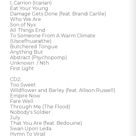
I, Carrion (Icarian)

Eat Your Young

Damage Gets Done (feat. Brandi Carlile)

Who We Are

Son of Nyx

All Things End

To Someone From A Warm Climate 
(Uiscefhuaraithe)

Butchered Tongue

Anything But

Abstract (Psychopomp)

Unknown  / Nth

First Light

CD2:

Too Sweet

Wildflower and Barley (feat. Allison Russell)

Empire Now

Fare Well

Through Me (The Flood)

Nobody's Soldier

July

That You Are (feat. Bedouine)

Swan Upon Leda

Hymn To Virgil