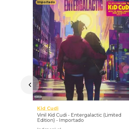
Importado
allads (LP
Kid Cudi
Vinil Kid Cudi - Entergalactic (Limited
Edition) - Importado