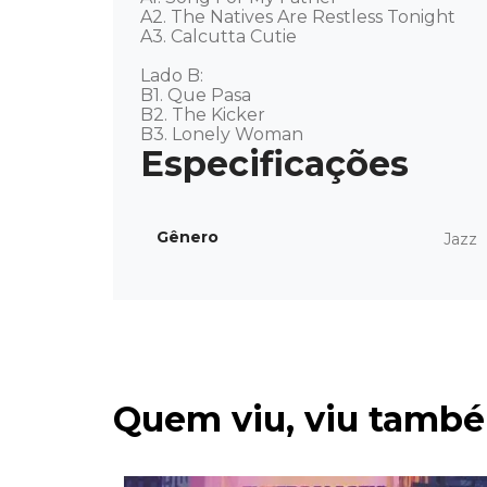
A2. The Natives Are Restless Tonight 

A3. Calcutta Cutie 

Lado B: 

B1. Que Pasa 

B2. The Kicker 

B3. Lonely Woman
Gênero
Jazz
Quem viu, viu tamb