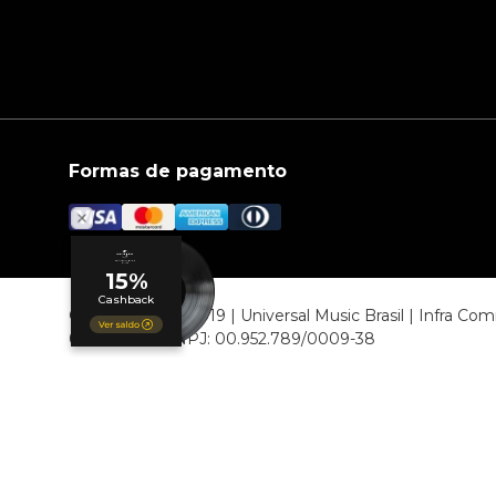
Formas de pagamento
© COPYRIGHT 2019 | Universal Music Brasil | Infra C
06807-000 CNPJ: 00.952.789/0009-38