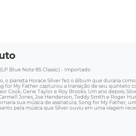
uto
(LP Blue Note 85 Classic) - Importado 

 o pianista Horace Silver fez o álbum que duraria como
ong for My Father capturou a transição de seu quinteto c
ior Cook, Gene Taylor e Roy Brooks. Um ano depois, Silv
rmell Jones, Joe Henderson, Teddy Smith e Roger Hum
ornaria sua música de assinatura, Song for My Father, uma
anto pela música que Silver ouviu em uma viagem recent