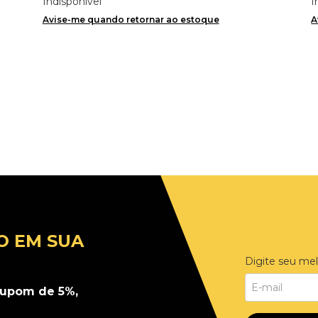
Indisponível
I
Avise-me quando retornar ao estoque
A
O EM SUA
Digite seu mel
upom de 5%,