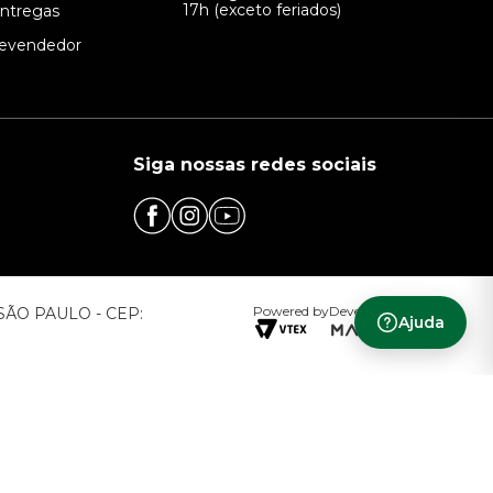
17h (exceto feriados)
Entregas
evendedor
Siga nossas redes sociais
Powered by
Developed by
– SÃO PAULO - CEP:
Ajuda