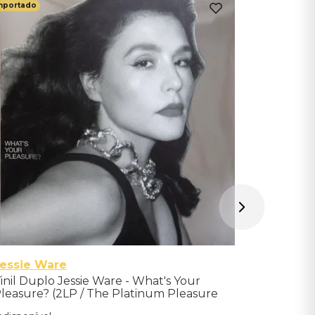
mportado
Importado
Lee Mor
Vinil Lee
Importad
Indisponíve
Avise-me qu
essie Ware
inil Duplo Jessie Ware - What's Your
leasure? (2LP / The Platinum Pleasure
dition) - Importado