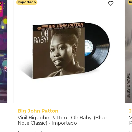
Importado
I
Big John Patton
J
Vinil Big John Patton - Oh Baby! (Blue
V
Note Classic) - Importado
P
E