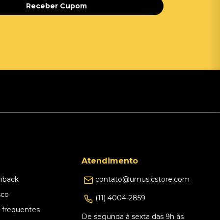
Receber Cupom
Atendimento
hback
contato@umusicstore.com
sco
(11) 4004-2859
 frequentes
De segunda à sexta das 9h às