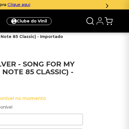
Aproveite!
Clube do Vinil
e Note 85 Classic) - Importado
LVER - SONG FOR MY
 NOTE 85 CLASSIC) -
ponível no momento
onível