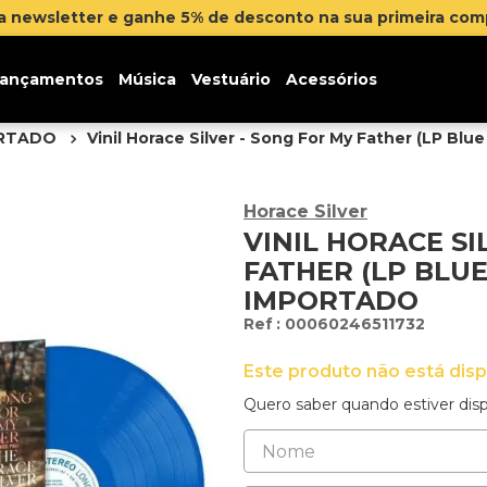
Parcelamento em até 12x sem juros. 
ançamentos
Música
Vestuário
Acessórios
ORTADO
Vinil Horace Silver - Song For My Father (LP Blu
Horace Silver
VINIL HORACE SI
FATHER (LP BLUE
IMPORTADO
:
00060246511732
Este produto não está dis
Quero saber quando estiver disp