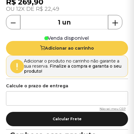
R$
269
,
90
12
R$
22
,
49
－
＋
Venda disponível
Adicionar ao carrinho
Adicionar o produto no carrinho não garante a
sua reserva.
Finalize a compra e garanta o seu
produto!
Não sei meu CEP