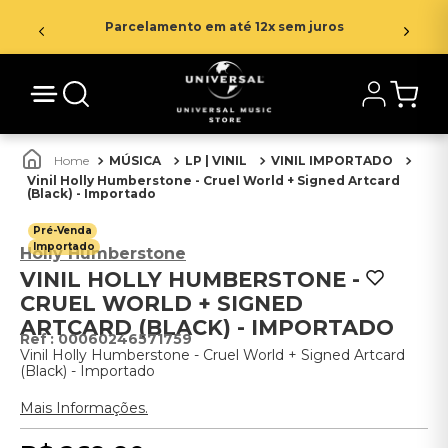
Parcelamento em até 12x sem juros
MÚSICA
LP | VINIL
VINIL IMPORTADO
Vinil Holly Humberstone - Cruel World + Signed Artcard
(Black) - Importado
Pré-Venda
Importado
Holly Humberstone
VINIL HOLLY HUMBERSTONE -
CRUEL WORLD + SIGNED
ARTCARD (BLACK) - IMPORTADO
:
00060246571759
Vinil Holly Humberstone - Cruel World + Signed Artcard
(Black) - Importado
Mais Informações.