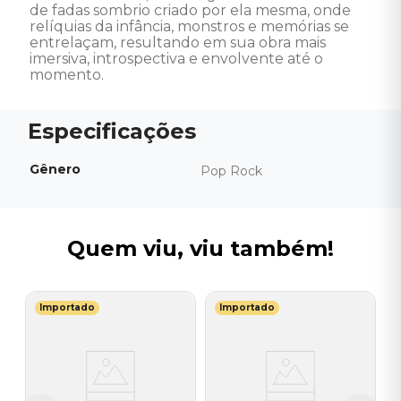
de fadas sombrio criado por ela mesma, onde 
relíquias da infância, monstros e memórias se 
entrelaçam, resultando em sua obra mais 
imersiva, introspectiva e envolvente até o 
momento.
Gênero
Pop Rock
Quem viu, viu também!
Importado
Importado
G
l
V
H
I