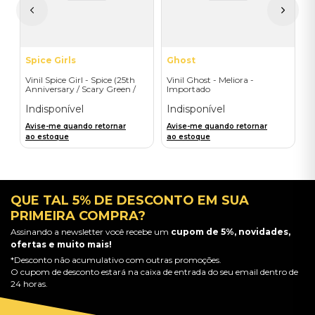
A
a
Spice Girls
Ghost
Vinil Spice Girl - Spice (25th
Vinil Ghost - Meliora -
Anniversary / Scary Green /
Importado
1LP) - Importado
Indisponível
Indisponível
Avise-me quando retornar
Avise-me quando retornar
ao estoque
ao estoque
QUE TAL 5% DE DESCONTO EM SUA
PRIMEIRA COMPRA?
Assinando a newsletter você recebe um
cupom de 5%, novidades,
ofertas e muito mais!
*Desconto não acumulativo com outras promoções.
O cupom de desconto estará na caixa de entrada do seu email dentro de
24 horas.