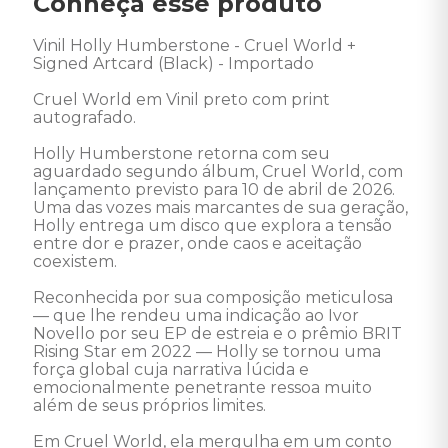
Conheça esse produto
Vinil Holly Humberstone - Cruel World + 
Signed Artcard (Black) - Importado 

Cruel World em Vinil preto com print 
autografado.

Holly Humberstone retorna com seu 
aguardado segundo álbum, Cruel World, com 
lançamento previsto para 10 de abril de 2026. 
Uma das vozes mais marcantes de sua geração, 
Holly entrega um disco que explora a tensão 
entre dor e prazer, onde caos e aceitação 
coexistem.

Reconhecida por sua composição meticulosa 
— que lhe rendeu uma indicação ao Ivor 
Novello por seu EP de estreia e o prêmio BRIT 
Rising Star em 2022 — Holly se tornou uma 
força global cuja narrativa lúcida e 
emocionalmente penetrante ressoa muito 
além de seus próprios limites.

Em Cruel World, ela mergulha em um conto 