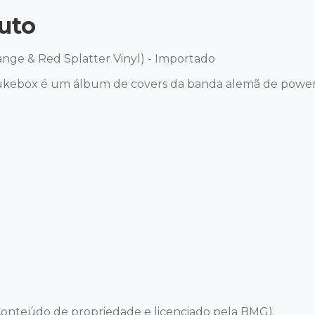
uto
nge & Red Splatter Vinyl) - Importado 

ukebox é um álbum de covers da banda alemã de power 
onteúdo de propriedade e licenciado pela BMG).