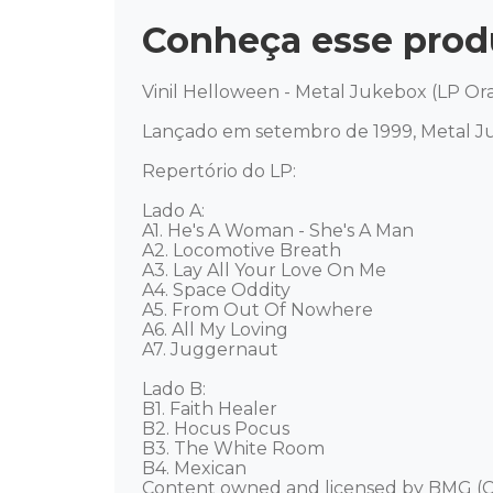
Conheça esse prod
Vinil Helloween - Metal Jukebox (LP Ora
Lançado em setembro de 1999, Metal J
Repertório do LP:

Lado A: 

A1. He's A Woman - She's A Man 

A2. Locomotive Breath 

A3. Lay All Your Love On Me 

A4. Space Oddity 

A5. From Out Of Nowhere 

A6. All My Loving 

A7. Juggernaut 

Lado B: 

B1. Faith Healer 

B2. Hocus Pocus 

B3. The White Room 

B4. Mexican 

Content owned and licensed by BMG (C