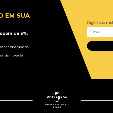
O EM SUA
Digite seu mel
upom de 5%,
s de assinaturas do
ail dentro de 24