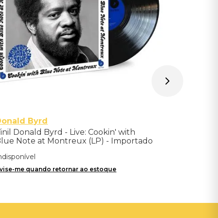
Avise-me qu
Donald Byrd
inil Donald Byrd - Live: Cookin' with
lue Note at Montreux (LP) - Importado
ndisponível
vise-me quando retornar ao estoque