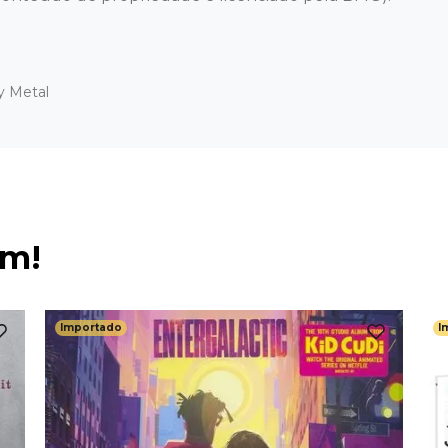
y Metal
ém!
Importado
I