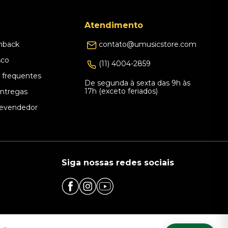
Atendimento
hback
contato@umusicstore.com
sco
(11) 4004-2859
 frequentes
De segunda à sexta das 9h às
17h (exceto feriados)
Entregas
evendedor
Siga nossas redes sociais