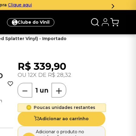
mpra
Clique aqui
Clube do Vinil
d Splatter Vinyl) - Importado
R$
339
,
90
D
12
R$
28
,
32
－
＋
m
Poucas unidades restantes
Adicionar ao carrinho
Adicionar o produto no