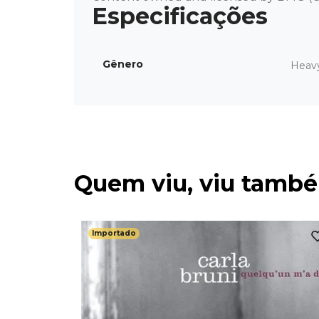
Gênero
Heav
Quem viu, viu tamb
Importado
mastered