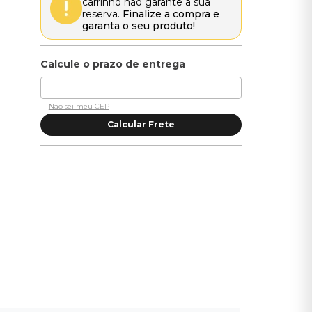
carrinho não garante a sua
reserva.
Finalize a compra e
garanta o seu produto!
Não sei meu CEP