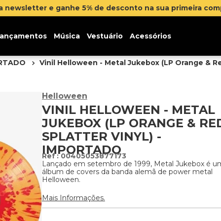
na newsletter e ganhe 5% de desconto na sua primeira co
ançamentos
Música
Vestuário
Acessórios
ORTADO
Vinil Helloween - Metal Jukebox (LP Orange & Re
Helloween
VINIL HELLOWEEN - METAL
JUKEBOX (LP ORANGE & RE
SPLATTER VINYL) -
IMPORTADO
:
00405053877173
Lançado em setembro de 1999, Metal Jukebox é u
álbum de covers da banda alemã de power metal
Helloween.
Mais Informações.