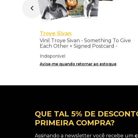
Troye Sivan
Vinil Troye Sivan - Something To Give
Each Other + Signed Postcard -
Importado
Indisponível
Avise-me quando retornar ao estoque
QUE TAL 5% DE DESCONT
PRIMEIRA COMPRA?
Assinando a newsletter você recebe um
c