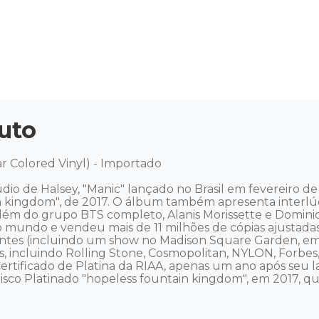
uto
r Colored Vinyl) - Importado 

dio de Halsey, "Manic" lançado no Brasil em fevereiro de 
n kingdom", de 2017. O álbum também apresenta interlúd
lém do grupo BTS completo, Alanis Morissette e Dominic
o mundo e vendeu mais de 11 milhões de cópias ajustadas
ntes (incluindo um show no Madison Square Garden, em
s, incluindo Rolling Stone, Cosmopolitan, NYLON, Forbes
Certificado de Platina da RIAA, apenas um ano após seu 
isco Platinado "hopeless fountain kingdom", em 2017, qu