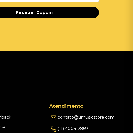
Receber Cupom
Atendimento
hback
contato@umusicstore.com
sco
(11) 4004-2859