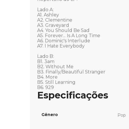
Lado A: 

A1. Ashley 

A2. Clementine 

A3. Graveyard 

A4. You Should Be Sad 

A5. Forever... Is A Long Time 

A6. Dominic's Interlude 

A7. I Hate Everybody 

Lado B: 

B1. 3am 

B2. Without Me 

B3. Finally/Beautiful Stranger 

B4. More 

B5. Still Learning 

B6. 929
Gênero
Pop