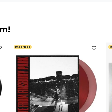
ém!
Importado
I