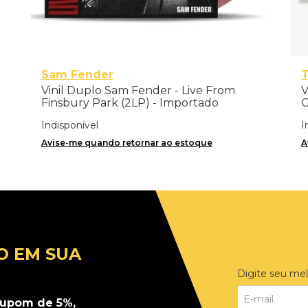
Sam Fender
T
Vinil Duplo Sam Fender - Live From
V
Finsbury Park (2LP) - Importado
G
Indisponível
I
Avise-me quando retornar ao estoque
A
O EM SUA
Digite seu mel
upom de 5%,