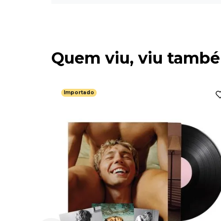
Quem viu, viu tamb
Importado
 State -