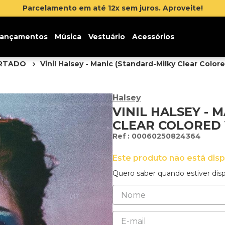
Inscr
ançamentos
Música
Vestuário
Acessórios
ORTADO
Vinil Halsey - Manic (Standard-Milky Clear Colore
Halsey
VINIL HALSEY - 
CLEAR COLORED 
:
00060250824364
Este produto não está dis
Quero saber quando estiver disp