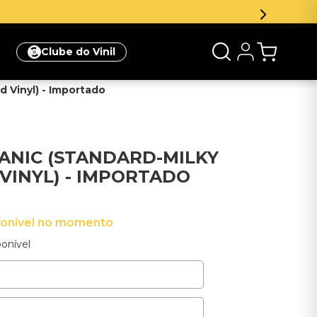
eva-se na newsletter e ganhe 5% de desconto na sua prim
Clube do Vinil
d Vinyl) - Importado
MANIC (STANDARD-MILKY
VINYL) - IMPORTADO
ponível no momento
onível