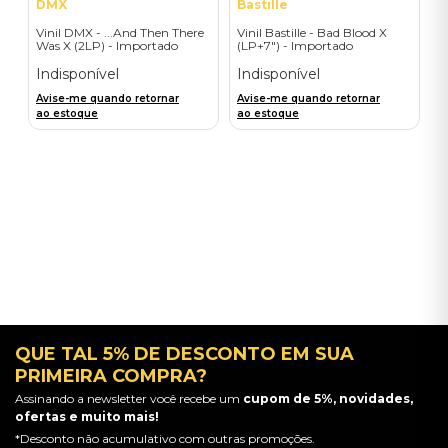
DMX
Bastille
Vinil DMX - ...And Then There
Vinil Bastille - Bad Blood X
Was X (2LP) - Importado
(LP+7") - Importado
Indisponível
Indisponível
Avise-me quando retornar
Avise-me quando retornar
ao estoque
ao estoque
QUE TAL 5% DE DESCONTO EM SUA
PRIMEIRA COMPRA?
Assinando a newsletter você recebe um
cupom de 5%, novidades,
ofertas e muito mais!
*Desconto não acumulativo com outras promoções.