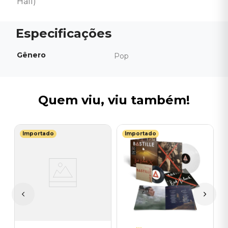
Hall)
Gênero
Pop
Quem viu, viu também!
Importado
Importado
S
V
-
F
I
I
A
a