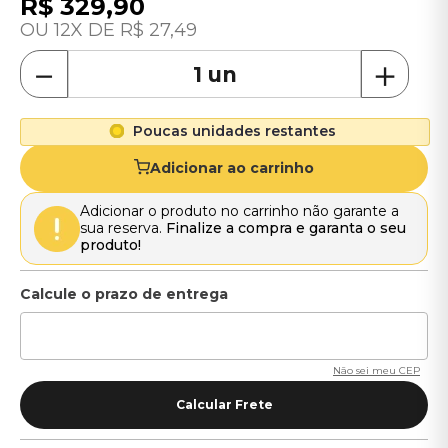
R$
329
,
90
12
R$
27
,
49
－
＋
Poucas unidades restantes
Adicionar ao carrinho
Adicionar o produto no carrinho não garante a
sua reserva.
Finalize a compra e garanta o seu
produto!
Não sei meu CEP