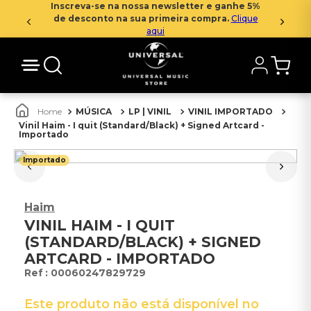
Inscreva-se na nossa newsletter e ganhe 5%
de desconto na sua primeira compra.
Clique
aqui
MÚSICA
LP | VINIL
VINIL IMPORTADO
Vinil Haim - I quit (Standard/Black) + Signed Artcard -
Importado
Importado
Haim
VINIL HAIM - I QUIT
(STANDARD/BLACK) + SIGNED
ARTCARD - IMPORTADO
:
00060247829729
Este produto não está disponível no