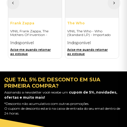
A
a
Frank Zappa
The Who
VINIL Frank Zappa, The
VINIL The Who - Who
Mothers Of Invention -
(Standard LP) - Importado
Mothermania: The Best Of
The Mothers - Importado
Indisponível
Indisponível
Avise-me quando retornar
Avise-me quando retornar
ao estoque
ao estoque
QUE TAL 5% DE DESCONTO EM SUA
PRIMEIRA COMPRA?
Assinando a newsletter você recebe um
cupom de 5%, novidades,
ofertas e muito mais!
*Desconto não acumulativo com outras promoções.
O cupom de desconto estará na caixa de entrada do seu email dentro de
24 horas.