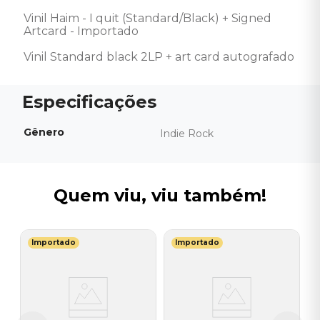
Vinil Haim - I quit (Standard/Black) + Signed 
Artcard - Importado 

Vinil Standard black 2LP + art card autografado
Gênero
Indie Rock
Quem viu, viu também!
Importado
Importado
S
V
(
I
I