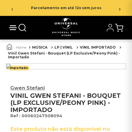
Parcelamento em até 12x sem juros
MÚSICA
LP | VINIL
VINIL IMPORTADO
Vinil Gwen Stefani - Bouquet (LP Exclusive/Peony Pink) -
Importado
Importado
Gwen Stefani
VINIL GWEN STEFANI - BOUQUET
(LP EXCLUSIVE/PEONY PINK) -
IMPORTADO
:
00060247508094
Este produto não está disponível no