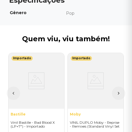
Gênero
Pop
Quem viu, viu também!
Importado
Importado
E
 A
V
S
E
I
A
a
Bastille
Moby
Vinil Bastille - Bad Blood X
VINIL DUPLO Moby - Reprise
(LP+7") - Importado
- Remixes (Standard Vinyl Set
- 2LP) - Importado