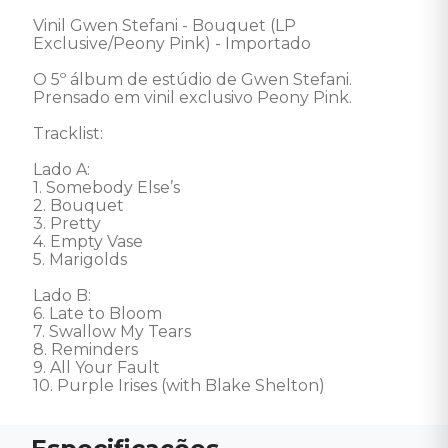
Vinil Gwen Stefani - Bouquet (LP 
Exclusive/Peony Pink) - Importado 

O 5º álbum de estúdio de Gwen Stefani. 
Prensado em vinil exclusivo Peony Pink.  

Tracklist: 

Lado A:  

1. Somebody Else’s 

2. Bouquet 

3. Pretty 

4. Empty Vase 

5. Marigolds 

Lado B: 

6. Late to Bloom 

7. Swallow My Tears 

8. Reminders 

9. All Your Fault 

10. Purple Irises (with Blake Shelton)