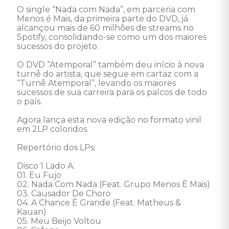
O single “Nada com Nada”, em parceria com 
Menos é Mais, da primeira parte do DVD, já 
alcançou mais de 60 milhões de streams no 
Spotify, consolidando-se como um dos maiores 
sucessos do projeto.

O DVD “Atemporal” também deu início à nova 
turnê do artista, que segue em cartaz com a 
“Turnê Atemporal”, levando os maiores 
sucessos de sua carreira para os palcos de todo 
o país.

Agora lança esta nova edição no formato vinil 
em 2LP coloridos.

Repertório dos LPs: 

Disco 1 Lado A: 

01. Eu Fujo

02. Nada Com Nada (Feat. Grupo Menos É Mais) 

03. Causador De Choro 

04. A Chance É Grande (Feat. Matheus & 
Kauan) 

05. Meu Beijo Voltou 
