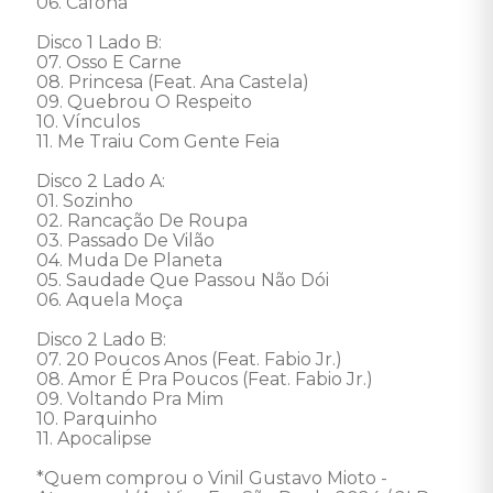
06. Cafona 

Disco 1 Lado B: 

07. Osso E Carne 

08. Princesa (Feat. Ana Castela) 

09. Quebrou O Respeito 

10. Vínculos 

11. Me Traiu Com Gente Feia 

Disco 2 Lado A: 

01. Sozinho 

02. Rancação De Roupa 

03. Passado De Vilão 

04. Muda De Planeta 

05. Saudade Que Passou Não Dói 

06. Aquela Moça 

Disco 2 Lado B: 

07. 20 Poucos Anos (Feat. Fabio Jr.) 

08. Amor É Pra Poucos (Feat. Fabio Jr.) 

09. Voltando Pra Mim 

10. Parquinho 

11. Apocalipse 

*Quem comprou o Vinil Gustavo Mioto - 