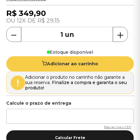
R$
349
,
90
12
R$
29
,
15
－
＋
Estoque disponível
Adicionar ao carrinho
Adicionar o produto no carrinho não garante a
sua reserva.
Finalize a compra e garanta o seu
produto!
Não sei meu CEP