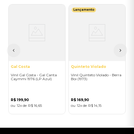
Lançamento
S
V
E
R
Gal Costa
Quinteto Violado
Vinil Gal Costa - Gal Canta
Vinil Quinteto Violado - Berra
Caymmi 1976 (LP Azul)
Boi (1973)
R$
199
,
90
R$
169
,
90
12
R$
16
,
65
12
R$
14
,
15