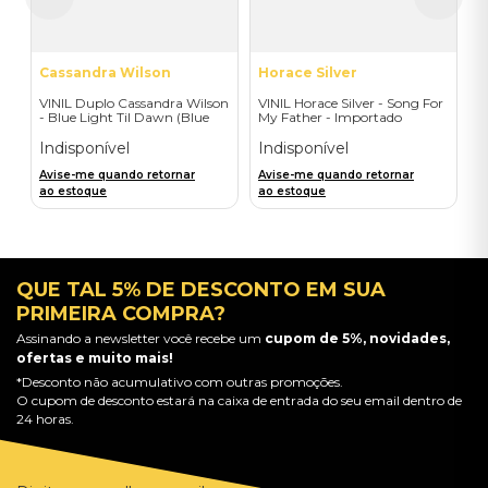
a
Cassandra Wilson
Horace Silver
VINIL Duplo Cassandra Wilson
VINIL Horace Silver - Song For
- Blue Light Til Dawn (Blue
My Father - Importado
Note Classic-2LP) - Importado
Indisponível
Indisponível
Avise-me quando retornar
Avise-me quando retornar
ao estoque
ao estoque
QUE TAL 5% DE DESCONTO EM SUA
PRIMEIRA COMPRA?
Assinando a newsletter você recebe um
cupom de 5%, novidades,
ofertas e muito mais!
*Desconto não acumulativo com outras promoções.
O cupom de desconto estará na caixa de entrada do seu email dentro de
24 horas.