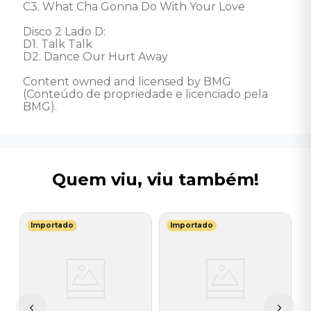
C3. What Cha Gonna Do With Your Love

Disco 2 Lado D: 

D1. Talk Talk

D2. Dance Our Hurt Away 

Content owned and licensed by BMG 
(Conteúdo de propriedade e licenciado pela 
BMG).
Quem viu, viu também!
Importado
Importado
M
V
B
I
I
A