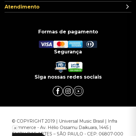
Atendimento
Formas de pagamento
Segurança
Siga nossas redes sociais
© COPYRIGHT 2019 | Universal Music Brasil | Infra
Commerce - Av. Hélio Ossamu Daikuara, 1445 |
EMBU DAS ARTES – SÃO PAULO - CEP: 06807-000