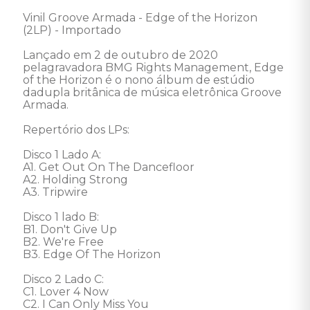
Vinil Groove Armada - Edge of the Horizon 
(2LP) - Importado 

Lançado em 2 de outubro de 2020 
pelagravadora BMG Rights Management, Edge 
of the Horizon é o nono álbum de estúdio 
dadupla britânica de música eletrônica Groove 
Armada. 

Repertório dos LPs:

Disco 1 Lado A: 

A1. Get Out On The Dancefloor

A2. Holding Strong

A3. Tripwire 

Disco 1 lado B: 

B1. Don't Give Up

B2. We're Free

B3. Edge Of The Horizon

Disco 2 Lado C: 

C1. Lover 4 Now

C2. I Can Only Miss You
