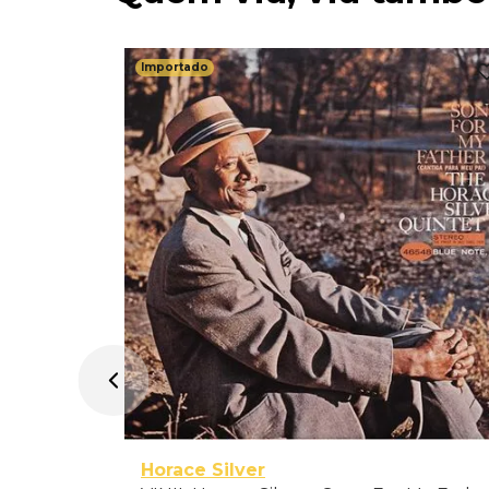
Importado
onds -
Horace Silver