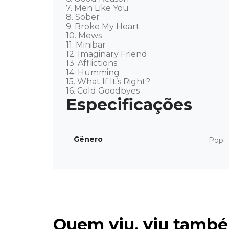
7. Men Like You

8. Sober

9. Broke My Heart

10. Mews

11. Minibar

12. Imaginary Friend

13. Afflictions

14. Humming

15. What If It’s Right?

16. Cold Goodbyes
Gênero
Pop
Quem viu, viu tamb