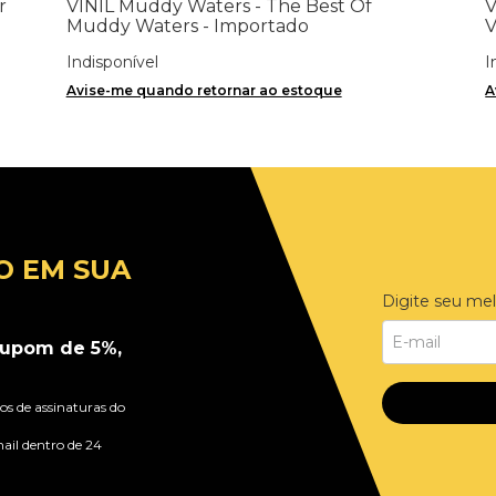
r
VINIL Muddy Waters - The Best Of
V
Muddy Waters - Importado
V
Indisponível
I
Avise-me quando retornar ao estoque
A
O EM SUA
Digite seu mel
upom de 5%,
s de assinaturas do
ail dentro de 24