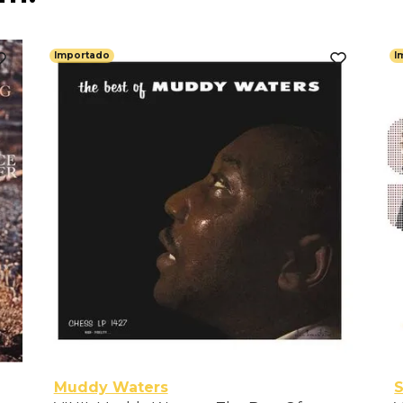
Importado
I
Muddy Waters
S