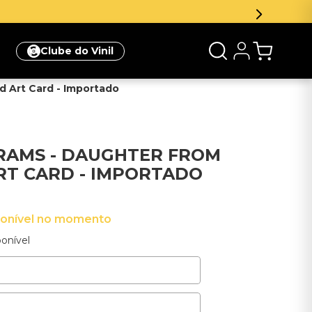
Clube do Vinil
ed Art Card - Importado
BRAMS - DAUGHTER FROM
ART CARD - IMPORTADO
ponível no momento
onível