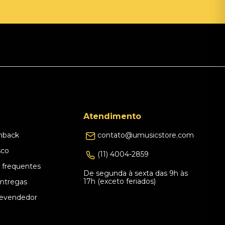
Atendimento
hback
contato@umusicstore.com
sco
(11) 4004-2859
 frequentes
De segunda à sexta das 9h às
17h (exceto feriados)
Entregas
evendedor