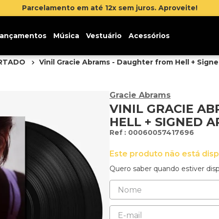
Parcelamento em até 12x sem juros. Aproveite!
ançamentos
Música
Vestuário
Acessórios
ORTADO
Vinil Gracie Abrams - Daughter from Hell + Sign
Gracie Abrams
VINIL GRACIE A
HELL + SIGNED 
:
00060057417696
Este produto não está dis
Quero saber quando estiver disp