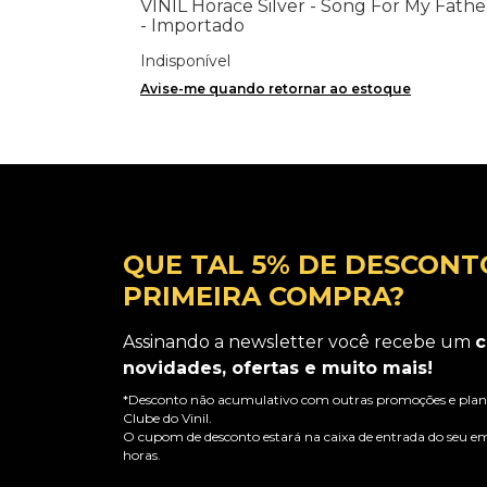
VINIL Horace Silver - Song For My Fathe
- Importado
Indisponível
Avise-me quando retornar ao estoque
QUE TAL 5% DE DESCONT
PRIMEIRA COMPRA?
Assinando a newsletter você recebe um
c
novidades, ofertas e muito mais!
*Desconto não acumulativo com outras promoções e plano
Clube do Vinil.
O cupom de desconto estará na caixa de entrada do seu em
horas.