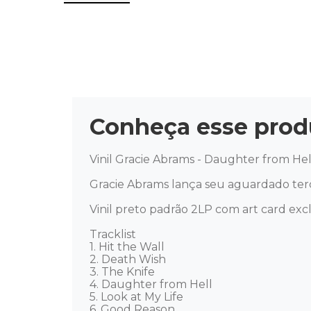
Conheça esse prod
Vinil Gracie Abrams - Daughter from Hell
Gracie Abrams lança seu aguardado terc
Vinil preto padrão 2LP com art card excl
Tracklist

1. Hit the Wall

2. Death Wish

3. The Knife

4. Daughter from Hell

5. Look at My Life

6. Good Reason
