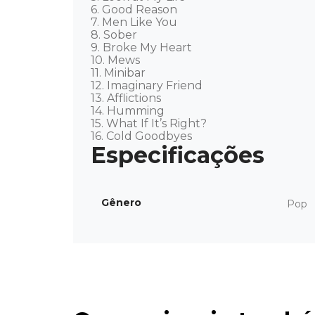
6. Good Reason

7. Men Like You

8. Sober

9. Broke My Heart

10. Mews

11. Minibar

12. Imaginary Friend

13. Afflictions

14. Humming

15. What If It’s Right?

16. Cold Goodbyes
Gênero
Pop