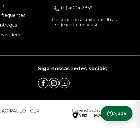
sco
(11) 4004-2859
 frequentes
De segunda à sexta das 9h às
17h (exceto feriados)
Entregas
evendedor
Siga nossas redes sociais
Powered by
Developed by
– SÃO PAULO - CEP:
Ajuda