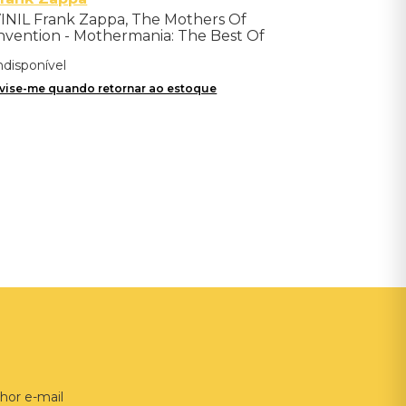
INIL Frank Zappa, The Mothers Of
nvention - Mothermania: The Best Of
he Mothers - Importado
ndisponível
vise-me quando retornar ao estoque
hor e-mail