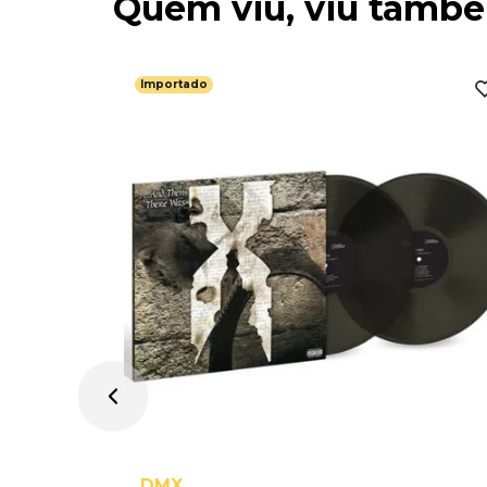
Quem viu, viu tamb
Importado
2009
DMX