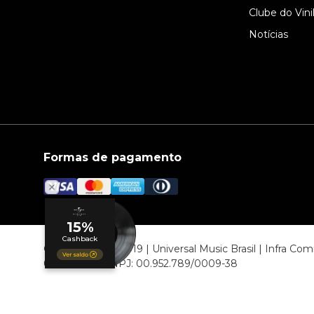
Clube do Vini
Notícias
Formas de pagamento
© COPYRIGHT 2019 | Universal Music Brasil | Infra C
06807-000 CNPJ: 00.952.789/0009-38