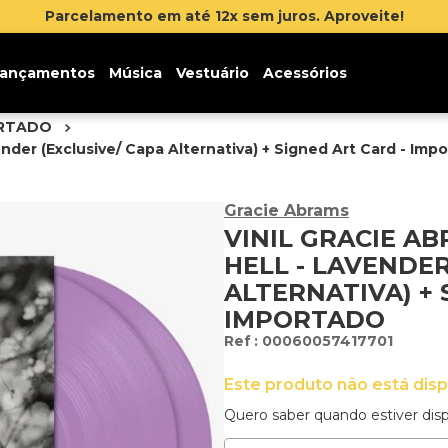
Parcelamento em até 12x sem juros. Aproveite!
ançamentos
Música
Vestuário
Acessórios
ORTADO
ender (Exclusive/ Capa Alternativa) + Signed Art Card - Imp
Gracie Abrams
VINIL GRACIE A
HELL - LAVENDER
ALTERNATIVA) + 
IMPORTADO
:
00060057417701
Este produto não está dis
Quero saber quando estiver disp