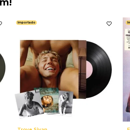
ém!
Importado
I
Troye Sivan
F