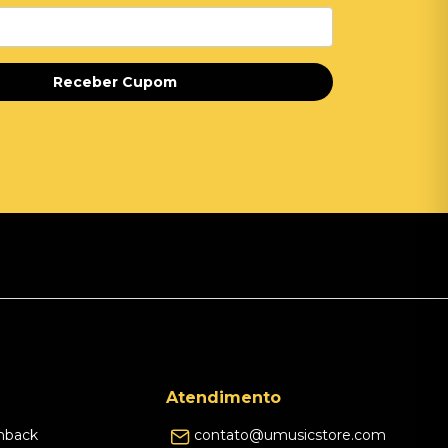
Receber Cupom
Atendimento
hback
contato@umusicstore.com