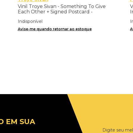
Vinil Troye Sivan - Something To Give
V
Each Other + Signed Postcard -
I
Importado
T
Indisponível
I
Avise-me quando retornar ao estoque
A
O EM SUA
Digite seu mel