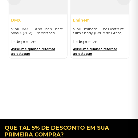
DMX
Eminem
Vinil DMX - ...And Then There
Vinil Eminem - The Death of
Was X (2LP) - Importado
Slim Shady (Coup de Grâce) -
Exclusive/Crayon - Importado
Indisponível
Indisponível
Avise-me quando retornar
Avise-me quando retornar
ao estoque
ao estoque
QUE TAL 5% DE DESCONTO EM SUA
PRIMEIRA COMPRA?