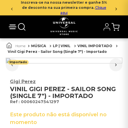
Inscreva-se na nossa newsletter e ganhe 5%
de desconto na sua primeira compra.
Clique
aqui
MÚSICA
LP | VINIL
VINIL IMPORTADO
Vinil Gigi Perez - Sailor Song (Single 7") - Importado
Importado
Gigi Perez
VINIL GIGI PEREZ - SAILOR SONG
(SINGLE 7") - IMPORTADO
:
00060247541297
Este produto não está disponível no
momento