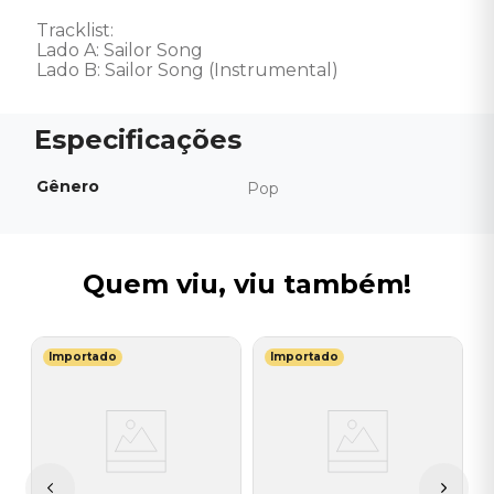
Tracklist:

Lado A: Sailor Song

Lado B: Sailor Song (Instrumental)
Gênero
Pop
Quem viu, viu também!
Importado
Importado
T
V
I
I
A
a