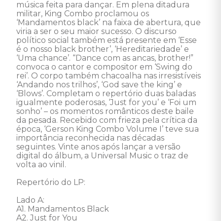
música feita para dançar. Em plena ditadura 
militar, King Combo proclamou os 
‘Mandamentos black’ na faixa de abertura, que 
viria a ser o seu maior sucesso. O discurso 
político social também está presente em ‘Esse 
é o nosso black brother’, ‘Hereditariedade’ e 
‘Uma chance’. “Dance com as ancas, brother!” 
convoca o cantor e compositor em ‘Swing do 
rei’. O corpo também chacoalha nas irresistíveis 
‘Andando nos trilhos’, ‘God save the king’ e 
‘Blows’. Completam o repertório duas baladas 
igualmente poderosas, ‘Just for you’ e ‘Foi um 
sonho’ – os momentos românticos deste baile 
da pesada. Recebido com frieza pela crítica da 
época, ‘Gerson King Combo Volume I’ teve sua 
importância reconhecida nas décadas 
seguintes. Vinte anos após lançar a versão 
digital do álbum, a Universal Music o traz de 
volta ao vinil. 

Repertório do LP: 

Lado A: 

A1. Mandamentos Black 

A2. Just for You 
