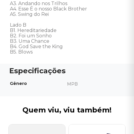
A3. Andando nos Trilhos 

A4. Esse É o nosso Black Brother 

A5. Swing do Rei 

Lado B 

B1. Hereditariedade 

B2. Foi um Sonho 

B3. Uma Chance 

B4. God Save the King 

B5. Blows
Gênero
MPB
Quem viu, viu também!