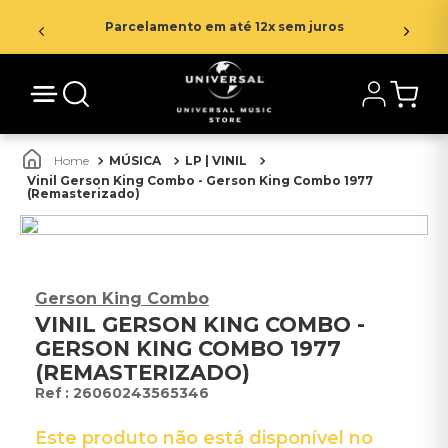
Parcelamento em até 12x sem juros
MÚSICA
LP | VINIL
Vinil Gerson King Combo - Gerson King Combo 1977
(Remasterizado)
Gerson King Combo
VINIL GERSON KING COMBO -
GERSON KING COMBO 1977
(REMASTERIZADO)
:
26060243565346
Este produto não está disponível no