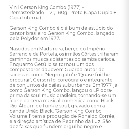
Vinil Gerson King Combo (1977) – 
Remasterizado - 12", 180g, Preto (Capa Dupla + 
Capa Interna) 

Gerson King Combo é o álbum de estúdio do 
cantor brasileiro Gerson King Combo, lançado 
pela Polydor em 1977. 

Nascidos em Madureira, berço do Império 
Serrano e da Portela, os irmãos Côrtes trilharam 
caminhos musicais distantes do samba carioca. 
Enquanto Getúlio se tornou um dos 
compositores da Jovem Guarda, autor de 
sucessos como ‘Negro gato’ e ‘Quase fui lhe 
procurar’, Gerson foi coreógrafo e integrante 
de conjuntos de bailes suburbanos. Em 1977, já 
como Gerson King Combo, lançou o LP obra-
prima da soul music brasileira, tornando-se um 
ícone da cena musical conhecida como Black 
Rio. Álbum de funk e soul, gravado com a 
banda União Black, ‘Gerson King Combo 
Volume I’ tem a produção de Ronaldo Corrêa, 
e a direção artística de Pedrinho da Luz. São 
dez faixas que fundem orgulho negro e 