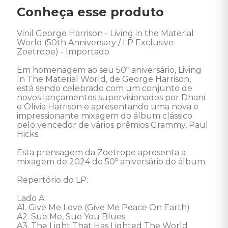
Conheça esse produto
Vinil George Harrison - Living in the Material 
World (50th Anniversary / LP Exclusive 
Zoetrope) - Importado 

Em homenagem ao seu 50º aniversário, Living 
In The Material World, de George Harrison, 
está sendo celebrado com um conjunto de 
novos lançamentos supervisionados por Dhani 
e Olivia Harrison e apresentando uma nova e 
impressionante mixagem do álbum clássico 
pelo vencedor de vários prêmios Grammy, Paul 
Hicks. 

Esta prensagem da Zoetrope apresenta a 
mixagem de 2024 do 50º aniversário do álbum. 

Repertório do LP:

Lado A:

A1. Give Me Love (Give Me Peace On Earth) 

A2. Sue Me, Sue You Blues 

A3. The Light That Has Lighted The World 
