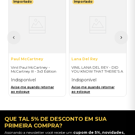
Importado
Importado
I
 -
V
B
I
A
a
Paul McCartney
Lana Del Rey
Vinil Paul McCartney -
VINIL LANA DEL REY - DID
McCartney III - 3x3 Edition
YOU KNOW THAT THERE'S A
(1LP) - Importado
TUNNEL UNDER OCEAN
BLVD (ALT COVER EXPLICIT/
Indisponível
Indisponível
2LP) - IMPORTADO
Avise-me quando retornar
Avise-me quando retornar
ao estoque
ao estoque
QUE TAL 5% DE DESCONTO EM SUA
PRIMEIRA COMPRA?
Assinando a newsletter você recebe um
cupom de 5%, novidades,