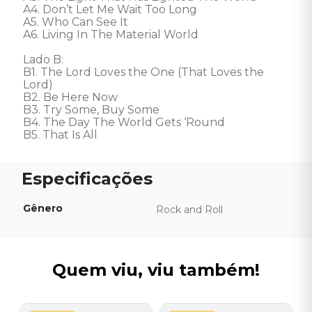
A4. Don’t Let Me Wait Too Long 

A5. Who Can See It 

A6. Living In The Material World 

Lado B: 

B1. The Lord Loves the One (That Loves the 
Lord) 

B2. Be Here Now 

B3. Try Some, Buy Some 

B4. The Day The World Gets ‘Round 

B5. That Is All
Gênero
Rock and Roll
Quem viu, viu também!