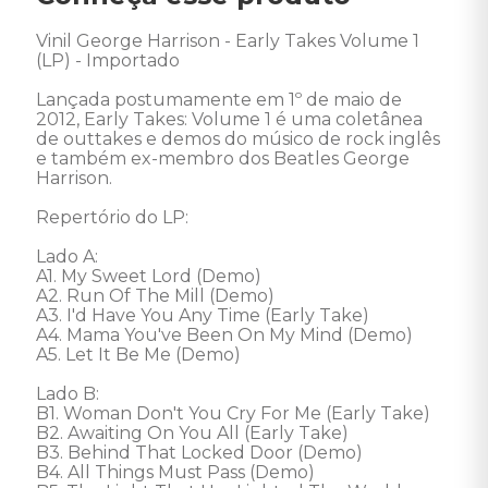
Vinil George Harrison - Early Takes Volume 1 
(LP) - Importado 

Lançada postumamente em 1º de maio de 
2012, Early Takes: Volume 1 é uma coletânea 
de outtakes e demos do músico de rock inglês 
e também ex-membro dos Beatles George 
Harrison.

Repertório do LP: 

Lado A: 

A1. My Sweet Lord (Demo) 

A2. Run Of The Mill (Demo) 

A3. I'd Have You Any Time (Early Take) 

A4. Mama You've Been On My Mind (Demo) 

A5. Let It Be Me (Demo) 

Lado B: 

B1. Woman Don't You Cry For Me (Early Take) 

B2. Awaiting On You All (Early Take) 

B3. Behind That Locked Door (Demo) 

B4. All Things Must Pass (Demo) 
