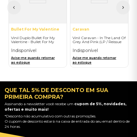
A
a
Bullet For My Valentine
Caravan
Vinil Duplo Bullet For My
Vinil Caravan - In The Land Of
Valentine - Bullet For My
Grey And Pink (LP / Reissue
Valentine (Colour 1 deluxe) -
2019) - Importado
Importado
Indisponível
Indisponível
Avise-me quando retornar
Avise-me quando retornar
ao estoque
ao estoque
QUE TAL 5% DE DESCONTO EM SUA
PRIMEIRA COMPRA?
Assinando a newsletter você recebe um
cupom de 5%, novidades,
ofertas e muito mais!
*Desconto não acumulativo com outras promoções.
O cupom de desconto estará na caixa de entrada do seu email dentro de
24 horas.