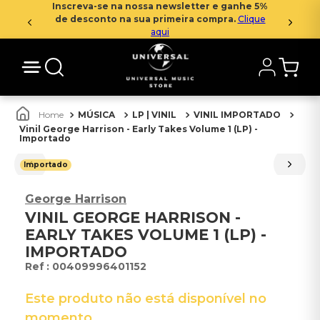
Inscreva-se na nossa newsletter e ganhe 5%
de desconto na sua primeira compra.
Clique
aqui
MÚSICA
LP | VINIL
VINIL IMPORTADO
Vinil George Harrison - Early Takes Volume 1 (LP) -
Importado
Importado
George Harrison
VINIL GEORGE HARRISON -
EARLY TAKES VOLUME 1 (LP) -
IMPORTADO
:
00409996401152
Este produto não está disponível no
momento