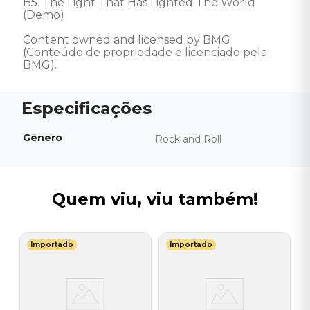
B5. The Light That Has Lighted The World 
(Demo) 

Content owned and licensed by BMG 
(Conteúdo de propriedade e licenciado pela 
BMG).
Gênero
Rock and Roll
Quem viu, viu também!
Importado
Importado
I
V
L
I