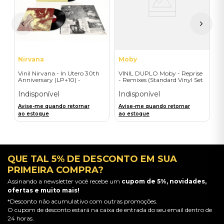
I
A
a
Nirvana
Moby
Vinil Nirvana - In Utero 30th
VINIL DUPLO Moby - Reprise
Anniversary (LP+10) -
- Remixes (Standard Vinyl Set
Importado
- 2LP) - Importado
Indisponível
Indisponível
Avise-me quando retornar
Avise-me quando retornar
ao estoque
ao estoque
QUE TAL 5% DE DESCONTO EM SUA
PRIMEIRA COMPRA?
Assinando a newsletter você recebe um
cupom de 5%, novidades,
ofertas e muito mais!
*Desconto não acumulativo com outras promoções.
O cupom de desconto estará na caixa de entrada do seu email dentro de
24 horas.