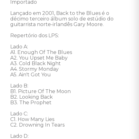
Importado 

Lançado em 2001, Back to the Blues é o 
décimo terceiro álbum solo de estúdio do 
guitarrista norte-irlandês Gary Moore. 

Repertório dos LPS: 

Lado A:

A1. Enough Of The Blues 

A2. You Upset Me Baby 

A3. Cold Black Night 

A4. Stormy Monday 

A5. Ain't Got You 

Lado B: 

B1. Picture Of The Moon 

B2. Looking Back 

B3. The Prophet 

Lado C: 

C1. How Many Lies 

C2. Drowning In Tears 

Lado D: 
