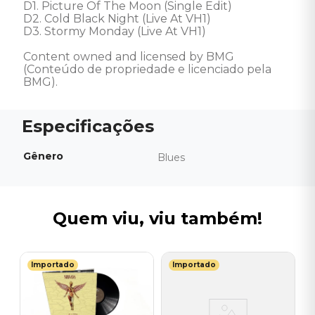
D1. Picture Of The Moon (Single Edit) 

D2. Cold Black Night (Live At VH1) 

D3. Stormy Monday (Live At VH1) 

Content owned and licensed by BMG 
(Conteúdo de propriedade e licenciado pela 
BMG).
Gênero
Blues
Quem viu, viu também!
Importado
Importado
R
st
V
)
(
I