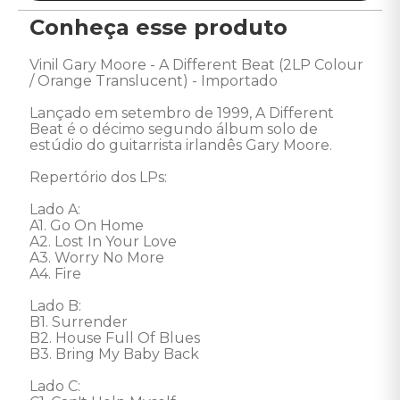
Conheça esse produto
Vinil Gary Moore - A Different Beat (2LP Colour 
/ Orange Translucent) - Importado 

Lançado em setembro de 1999, A Different 
Beat é o décimo segundo álbum solo de 
estúdio do guitarrista irlandês Gary Moore. 

Repertório dos LPs:

Lado A: 

A1. Go On Home

A2. Lost In Your Love

A3. Worry No More

A4. Fire 

Lado B: 

B1. Surrender

B2. House Full Of Blues

B3. Bring My Baby Back 

Lado C: 
