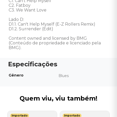
C1. Can't Help Myself

C2. Fatboy

C3. We Want Love

Lado D: 

D1.1. Can't Help Myself (E-Z Rollers Remix)

D1.2. Surrender (Edit) 

Content owned and licensed by BMG 
(Conteúdo de propriedade e licenciado pela 
BMG).
Gênero
Blues
Quem viu, viu também!
Importado
Importado