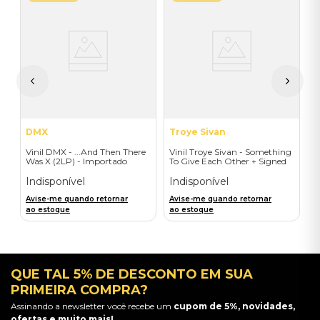
E
V
L
I
I
A
a
DMX
Troye Sivan
Vinil DMX - ...And Then There
Vinil Troye Sivan - Something
Was X (2LP) - Importado
To Give Each Other + Signed
Postcard - Importado
Indisponível
Indisponível
Avise-me quando retornar
Avise-me quando retornar
ao estoque
ao estoque
QUE TAL 5% DE DESCONTO EM SUA
PRIMEIRA COMPRA?
Assinando a newsletter você recebe um
cupom de 5%, novidades,
ofertas e muito mais!