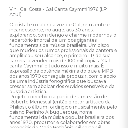
Vinil Gal Costa - Gal Canta Caymmi 1976 (LP 
Azul) 

O cristal e o calor da voz de Gal, reluzente e 
incandescente, no auge, aos 30 anos, 
explorando, com dengo e charme modernos, o 
repertório imortal de um dos gigantes 
fundamentais da música brasileira. Um disco 
que mudou os rumos profissionais da cantora e 
amplificou seu alcance, o primeiro LP de sua 
carreira a vender mais de 100 mil cópias. “Gal 
canta Caymmi” é tudo isso e muito mais. É 
expressão da potência máxima do que a MPB 
dos anos 1970 conseguia produzir, com o apoio 
de uma indústria fonográfica que buscava 
crescer sem abdicar dos ouvidos sensíveis e da 
ousadia artística. 

Projeto concebido a partir de uma visão de 
Roberto Menescal (então diretor artístico da 
Philips), o álbum foi dirigido musicalmente pelo 
baiano Perinho Albuquerque, nome 
fundamental da música popular brasileira dos 
anos 1970, produtor e colaborador em obras 
essenciais de Maria Bethânia, Gilberto Gil, 