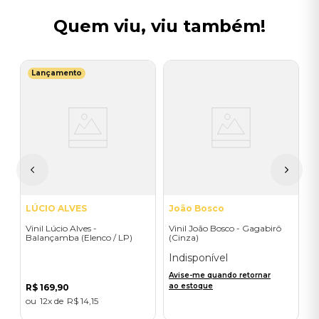
Quem viu, viu também!
Lançamento
E
V
A
e
I
A
a
LÚCIO ALVES
João Bosco
Vinil Lúcio Alves -
Vinil João Bosco - Gagabirô
Balançamba (Elenco / LP)
(Cinza)
Indisponível
Avise-me quando retornar
ao estoque
R$
169
,
90
12
R$
14
,
15