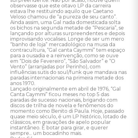
surpreendente. Não por acaso, houve quem 
observasse que este oitavo LP da carreira 
estava lhe restituindo aquilo que Caetano 
Veloso chamou de “a pureza de seu canto”.

Ainda assim, uma Gal nada domesticada solta 
os bichos na segunda metade de “Pescaria”, se 
lançando por alturas surpreendentes e depois 
improvisando vocalises. Longe de ser um mero 
“banho de loja” mercadológico na musa da 
contracultura, “Gal canta Caymmi” tem espaço 
para a ousadia e a reinvenção, como se ouve 
em “Dois de Fevereiro”, “São Salvador” e “O 
Vento” (arranjadas por Perinho), com 
influências sutis do soul/funk que mandava nas 
paradas internacionais na primeira metade dos 
anos 1970.

Lançado originalmente em abril de 1976, “Gal 
Canta Caymmi” ficou meses no top 5 das 
paradas de sucesso nacionais, brigando com 
discos de trilha de novela e fenômenos do 
momento como Benito di Paula. Hoje, passado 
quase meio século, é um LP histórico, lotado de 
clássicos, em gravações de apelo popular 
instantâneo. É botar para girar, e querer 
sempre... um bocadinho mais.
