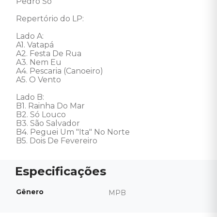
Pedro Só 

Repertório do LP: 

Lado A: 

A1. Vatapá 

A2. Festa De Rua 

A3. Nem Eu 

A4. Pescaria (Canoeiro) 

A5. O Vento 

Lado B: 

B1. Rainha Do Mar 

B2. Só Louco 

B3. São Salvador 

B4. Peguei Um "Ita" No Norte 

B5. Dois De Fevereiro
Gênero
MPB