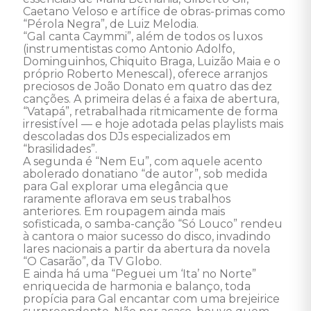
Caetano Veloso e artífice de obras-primas como 
“Pérola Negra”, de Luiz Melodia.

“Gal canta Caymmi”, além de todos os luxos 
(instrumentistas como Antonio Adolfo, 
Dominguinhos, Chiquito Braga, Luizão Maia e o 
próprio Roberto Menescal), oferece arranjos 
preciosos de João Donato em quatro das dez 
canções. A primeira delas é a faixa de abertura, 
“Vatapá”, retrabalhada ritmicamente de forma 
irresistível — e hoje adotada pelas playlists mais 
descoladas dos DJs especializados em 
“brasilidades”. 

A segunda é “Nem Eu”, com aquele acento 
abolerado donatiano “de autor”, sob medida 
para Gal explorar uma elegância que 
raramente aflorava em seus trabalhos 
anteriores. Em roupagem ainda mais 
sofisticada, o samba-canção “Só Louco” rendeu 
à cantora o maior sucesso do disco, invadindo 
lares nacionais a partir da abertura da novela 
“O Casarão”, da TV Globo. 

E ainda há uma “Peguei um ‘Ita’ no Norte” 
enriquecida de harmonia e balanço, toda 
propícia para Gal encantar com uma brejeirice 