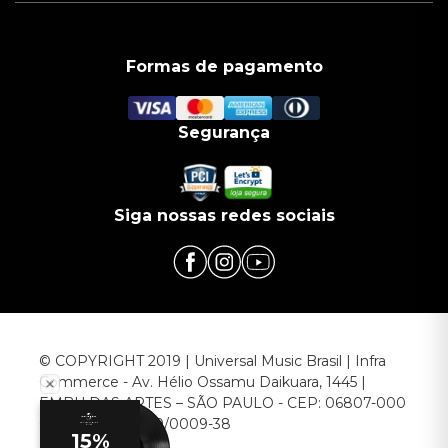
Formas de pagamento
Segurança
Siga nossas redes sociais
© COPYRIGHT 2019 | Universal Music Brasil | Infra
Commerce - Av. Hélio Ossamu Daikuara, 1445 |
EMBU DAS ARTES – SÃO PAULO - CEP: 06807-000
CNPJ: 00.952.789/0009-38