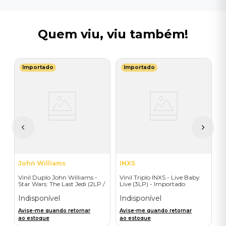
Quem viu, viu também!
Importado
Importado
T
V
(
-
I
A
a
John Williams
INXS
Vinil Duplo John Williams -
Vinil Triplo INXS - Live Baby
Star Wars: The Last Jedi (2LP /
Live (3LP) - Importado
Original M P Soundtrack) -
Importado
Indisponível
Indisponível
Avise-me quando retornar
Avise-me quando retornar
ao estoque
ao estoque