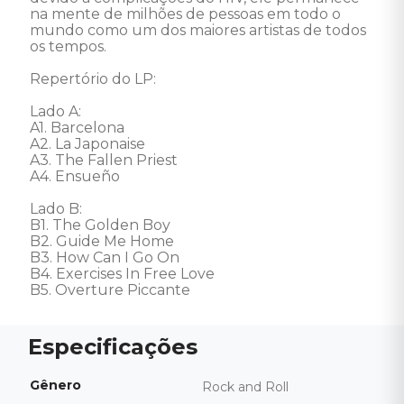
na mente de milhões de pessoas em todo o 
mundo como um dos maiores artistas de todos 
os tempos. 

Repertório do LP: 

Lado A: 

A1. Barcelona 

A2. La Japonaise 

A3. The Fallen Priest 

A4. Ensueño 

Lado B: 

B1. The Golden Boy 

B2. Guide Me Home 

B3. How Can I Go On 

B4. Exercises In Free Love 

B5. Overture Piccante
Gênero
Rock and Roll