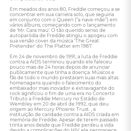
Em meados dos anos 80, Freddie começou a se 
concentrar em sua carreira solo, que seguiria 
em conjunto com o Queen (“a nave-mãe”) em 
vários álbuns, começando com o lançamento 
de 'Mr. Cara mau'. O tão querido senso de 
autoparódia de Freddie atingiu o apogeu com 
sua versão cover da música 'The Great 
Pretender' do The Platter em 1987. 

Em 24 de novembro de 1991, a luta de Freddie 
contra a AIDS terminou quando ele faleceu 
pouco mais de 24 horas depois de anunciar 
publicamente que tinha a doença. Músicos e 
fãs de todo o mundo prestaram suas mais altas 
homenagens quando o falecimento do 
embaixador mais inovador e extravagante do 
rock significou o fim de uma era no Concerto 
Tributo a Freddie Mercury no Estádio de 
Wembley em 20 de abril de 1992, que deu 
origem ao Mercury Phoenix Trust. , a 
instituição de caridade contra a AIDS criada em 
memória de Freddie. Apesar de terem passado 
trinta anos desde que Freddie perdeu a vida 
devido a complicações do HIV, ele permanece 