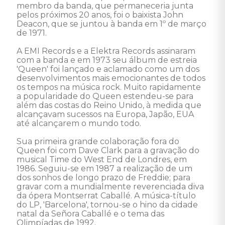
membro da banda, que permaneceria junta 
pelos próximos 20 anos, foi o baixista John 
Deacon, que se juntou à banda em 1º de março 
de 1971. 

A EMI Records e a Elektra Records assinaram 
com a banda e em 1973 seu álbum de estreia 
'Queen' foi lançado e aclamado como um dos 
desenvolvimentos mais emocionantes de todos 
os tempos na música rock. Muito rapidamente 
a popularidade do Queen estendeu-se para 
além das costas do Reino Unido, à medida que 
alcançavam sucessos na Europa, Japão, EUA 
até alcançarem o mundo todo.

Sua primeira grande colaboração fora do 
Queen foi com Dave Clark para a gravação do 
musical Time do West End de Londres, em 
1986. Seguiu-se em 1987 a realização de um 
dos sonhos de longo prazo de Freddie; para 
gravar com a mundialmente reverenciada diva 
da ópera Montserrat Caballé. A música-título 
do LP, 'Barcelona', tornou-se o hino da cidade 
natal da Señora Caballé e o tema das 
Olimpíadas de 1992.
