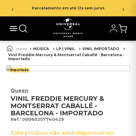
Parcelamento em até 12x sem juros
MÚSICA
LP | VINIL
VINIL IMPORTADO
Vinil Freddie Mercury & Montserrat Caballé - Barcelona -
Importado
Importado
Queen
VINIL FREDDIE MERCURY &
MONTSERRAT CABALLÉ -
BARCELONA - IMPORTADO
:
00060257740429
Este produto não está disponível no