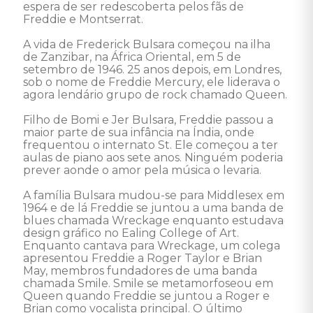
espera de ser redescoberta pelos fãs de 
Freddie e Montserrat. 

A vida de Frederick Bulsara começou na ilha 
de Zanzibar, na África Oriental, em 5 de 
setembro de 1946. 25 anos depois, em Londres, 
sob o nome de Freddie Mercury, ele liderava o 
agora lendário grupo de rock chamado Queen.

Filho de Bomi e Jer Bulsara, Freddie passou a 
maior parte de sua infância na Índia, onde 
frequentou o internato St. Ele começou a ter 
aulas de piano aos sete anos. Ninguém poderia 
prever aonde o amor pela música o levaria.

A família Bulsara mudou-se para Middlesex em 
1964 e de lá Freddie se juntou a uma banda de 
blues chamada Wreckage enquanto estudava 
design gráfico no Ealing College of Art. 
Enquanto cantava para Wreckage, um colega 
apresentou Freddie a Roger Taylor e Brian 
May, membros fundadores de uma banda 
chamada Smile. Smile se metamorfoseou em 
Queen quando Freddie se juntou a Roger e 
Brian como vocalista principal. O último 