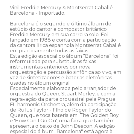
Vinil Freddie Mercury & Montserrat Caballé - 
Barcelona - Importado. 

Barcelona é o segundo e último álbum de 
estúdio do cantor e compositor britânico 
Freddie Mercury em sua carreira solo. Foi 
lançado em 1988 e conta com a participação 
da cantora lírica espanhola Montserrat Caballé 
em practicamente todas as faixas. 

Esta edição especial do álbum "Barcelona" foi 
reformulada para substituir as faixas 
instrumentais anteriores por nova 
orquestração e percussão sinfônica ao vivo, em 
vez de sintetizadores e baterias eletrônicas 
usadas no álbum original. 

Especialmente elaborada pelo arranjador de 
orquestra do Queen, Stuart Morley, e com a 
regravação da parte orquestral pela Prague 
FILharmonic Orchestra, além da participação 
de Rufus Taylor - filho de Roger Taylor do 
Queen, que toca bateria em 'The Golden Boy' 
e 'How Can I Go On', uma faixa que também 
apresenta o baixo de John Deacon. A edição 
especial do álbum "Barcelona" está agora à 