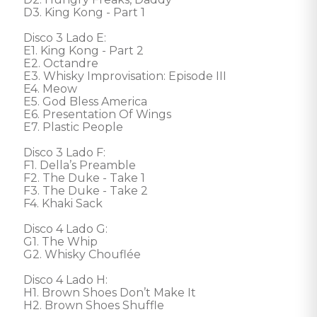
D3. King Kong - Part 1

Disco 3 Lado E: 

E1. King Kong - Part 2

E2. Octandre

E3. Whisky Improvisation: Episode III

E4. Meow

E5. God Bless America

E6. Presentation Of Wings

E7. Plastic People

Disco 3 Lado F: 

F1. Della’s Preamble

F2. The Duke - Take 1

F3. The Duke - Take 2

F4. Khaki Sack

Disco 4 Lado G: 

G1. The Whip

G2. Whisky Chouflée

Disco 4 Lado H: 

H1. Brown Shoes Don’t Make It

H2. Brown Shoes Shuffle
