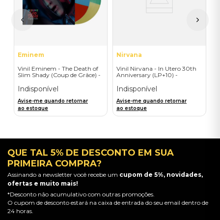
I
A
a
Eminem
Nirvana
Vinil Eminem - The Death of
Vinil Nirvana - In Utero 30th
Slim Shady (Coup de Grâce) -
Anniversary (LP+10) -
Exclusive/Crayon - Importado
Importado
Indisponível
Indisponível
Avise-me quando retornar
Avise-me quando retornar
ao estoque
ao estoque
QUE TAL 5% DE DESCONTO EM SUA
PRIMEIRA COMPRA?
Assinando a newsletter você recebe um
cupom de 5%, novidades,
ofertas e muito mais!
*Desconto não acumulativo com outras promoções.
O cupom de desconto estará na caixa de entrada do seu email dentro de
24 horas.