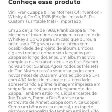
Conheça esse produto
Vinil Frank Zappa & The Mothers Of Invention - 
Whisky A Go Go, 1968 (Edição limitada 5LP + 
Custom Turntable Mat) - Importado 

Em 23 de julho de 1968, Frank Zappa & The 
Mothers of Invention assumiram o controle do 
Whiskey a Go Go para um caso que durou a 
noite toda. FZ gravou a noite inteira com 
possibilidade de projeto de álbum. Embora 
alguns trechos tenham sido lançados por 
Zappa ao longo dos anos, um álbum ao vivo 
completo nunca aconteceu e as fitas ficaram 
no Vault por 55 anos. Agora, todos os três sets 
do The Mothers estão sendo lançados com 
novos mixes de 2023 em uma edição de 5 LPs 
com 4 1/2 lados de música e o último lado 
apresentando a primeira imagem impressa em 
serigrafia no vinil para um lançamento de 
Zappa. Também estão incluídos encartes de 
Joe Travers, Pamela Des Barres e uma 
entrevista de Ahmet Zappa com Alice Cooper. 
Como um bônus extra especial, um tapete 
giratório personalizado também está incluído. 
