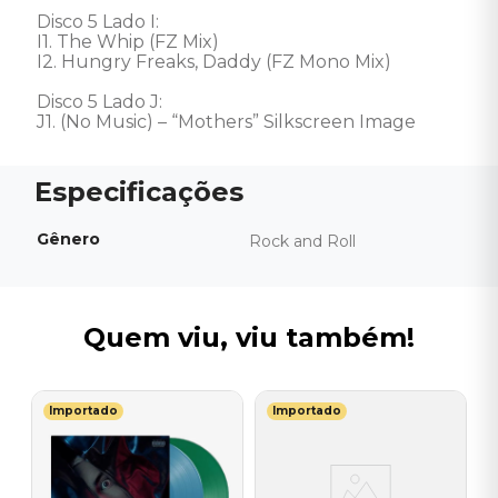
Disco 5 Lado I: 

I1. The Whip (FZ Mix)

I2. Hungry Freaks, Daddy (FZ Mono Mix)

Disco 5 Lado J: 

J1. (No Music) – “Mothers” Silkscreen Image
Gênero
Rock and Roll
Quem viu, viu também!
Importado
Importado
L
V
-
P
E