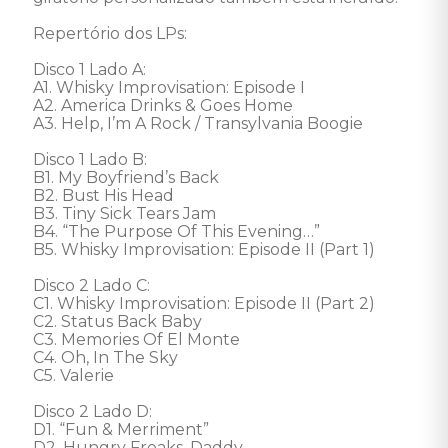
Repertório dos LPs:

Disco 1 Lado A: 

A1. Whisky Improvisation: Episode I

A2. America Drinks & Goes Home

A3. Help, I’m A Rock / Transylvania Boogie

Disco 1 Lado B: 

B1. My Boyfriend’s Back

B2. Bust His Head

B3. Tiny Sick Tears Jam

B4. “The Purpose Of This Evening…”

B5. Whisky Improvisation: Episode II (Part 1)

Disco 2 Lado C: 

C1. Whisky Improvisation: Episode II (Part 2)

C2. Status Back Baby

C3. Memories Of El Monte

C4. Oh, In The Sky

C5. Valerie

Disco 2 Lado D: 

D1. “Fun & Merriment”

D2. Hungry Freaks, Daddy
