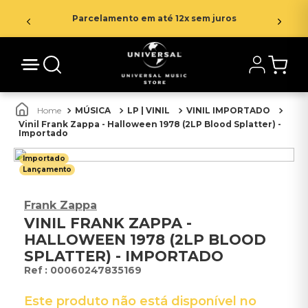
Parcelamento em até 12x sem juros
MÚSICA
LP | VINIL
VINIL IMPORTADO
Vinil Frank Zappa - Halloween 1978 (2LP Blood Splatter) -
Importado
Importado
Lançamento
Frank Zappa
VINIL FRANK ZAPPA -
HALLOWEEN 1978 (2LP BLOOD
SPLATTER) - IMPORTADO
:
00060247835169
Este produto não está disponível no