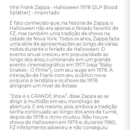
Vinil Frank Zappa - Halloween 1978 (2LP Blood 
Splatter) - Importado

É fato conhecido que, na história de Zappa, o 
Halloween não era apenas o feriado favorito de 
FZ, mas também uma tradição de shows na 
cidade de Nova York. Todos os anos, Zappa fazia 
uma série de apresentações ao longo de várias 
noites durante o feriado de Halloween. O 
evento anual cresceu em popularidade ao 
longo dos anos, culminando em um grande 
evento cinematográfico em 1977 (veja "Baby 
Snakes - O Filme"), com seu auge em 1978. A 
interação de Frank com seu público nova-
iorquino é lendária e os shows de 1978 
atingiram um nível de êxtase.

“Este é o GRANDE show”, disse Zappa ao se 
dirigir à multidão em seu monólogo de 
abertura. E era mesmo, pois, embora a tradição 
tenha continuado ao longo dos anos de turnê, 
depois de 1978 o ritmo mudou. Não houve 
shows de Halloween em 1979 e, durante 1980, 
FZ infelizmente adoeceu e não conseguiu 