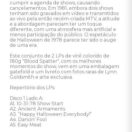
cumprir a agenda de shows, causando 
cancelamentos. Em 1981, embora dois shows 
tenham sido gravados em vídeo e transmitidos 
ao vivo pela então recém-criada MTV, a atitude 
e a abordagem pareciam ter um toque 
diferente, com uma atmosfera mais artificial e 
menos participação do público. O espetáculo 
de Halloween de 1978 parece ter sido o auge 
de uma era.

Este conjunto de 2 LPs de vinil colorido de 
180g "Blood Spatter", com os melhores 
momentos do show, vem em uma embalagem 
gatefold e um livreto com fotos raras de Lynn 
Goldsmith e arte exclusiva. 

Repertório dos LPs:

Disco 1 Lado A:

A1. 10-31-78 Show Start 

A2. Ancient Armaments 

A3. “Happy Halloween Everybody!” 

A4. Dancin’ Fool 

A5. Easy Meat 
