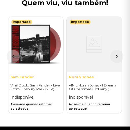
Quem viu, viu também!
Importado
Importado
M
 A
V
-
-
I
A
a
Sam Fender
Norah Jones
Vinil Duplo Sam Fender - Live
VINIL Norah Jones - I Dream
From Finsbury Park (2LP) -
Of Christmas (Std Vinyl) -
Importado
Importado
Indisponível
Indisponível
Avise-me quando retornar
Avise-me quando retornar
ao estoque
ao estoque