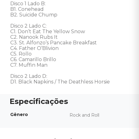
Disco 1 Lado B: 

B1. Conehead 

B2. Suicide Chump 

Disco 2 Lado C: 

C1. Don’t Eat The Yellow Snow 

C2. Nanook Rubs It 

C3. St. Alfonzo’s Pancake Breakfast 

C4. Father O’Blivion 

C5. Rollo 

C6. Camarillo Brillo 

C7. Muffin Man 

Disco 2 Lado D:

D1. Black Napkins / The Deathless Horsie
Gênero
Rock and Roll