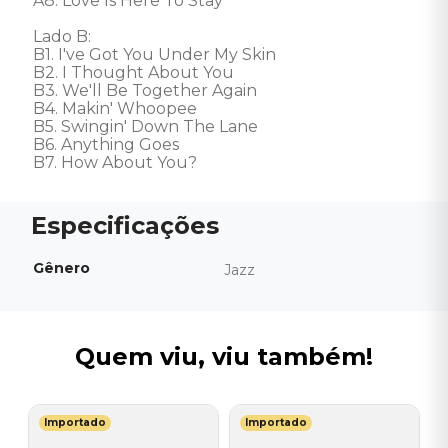
A8. Love Is Here To Stay 

Lado B: 

B1. I've Got You Under My Skin 

B2. I Thought About You 

B3. We'll Be Together Again 

B4. Makin' Whoopee 

B5. Swingin' Down The Lane 

B6. Anything Goes 

B7. How About You?
Gênero
Jazz
Quem viu, viu também!
Importado
Importado
V