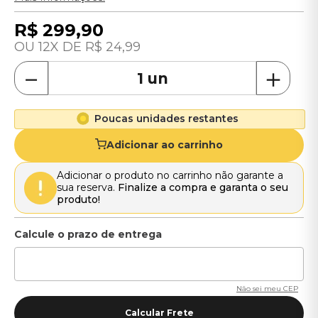
R$
299
,
90
12
R$
24
,
99
－
＋
Poucas unidades restantes
Adicionar ao carrinho
Adicionar o produto no carrinho não garante a
sua reserva.
Finalize a compra e garanta o seu
produto!
Não sei meu CEP