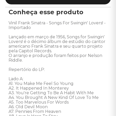
Conheça esse produto
Vinil Frank Sinatra - Songs For Swingin' Lovers! - 
Importado 

Lançado em março de 1956, Songs for Swingin' 
Lovers! é o décimo álbum de estúdio do cantor 
americano Frank Sinatra e seu quarto projeto 
pela Capitol Records.

O arranjo e produção foram feitos por Nelson 
Riddle. 

Repertório do LP: 

Lado A: 

A1. You Make Me Feel So Young 

A2. It Happened In Monterey 

A3. You're Getting To Be A Habit With Me 

A4. You Brought A New Kind Of Love To Me 

A5. Too Marvelous For Words 

A6. Old Devil Moon 

A7. Pennies From Heaven 
