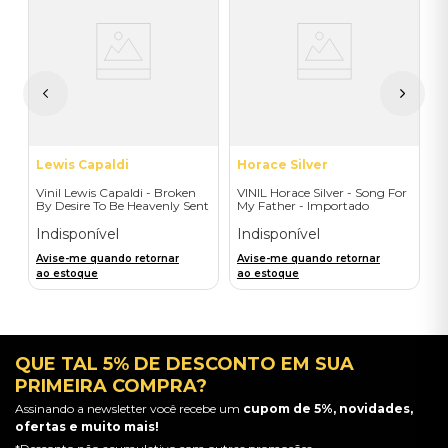
V
O
O
 -
I
I
A
a
Lewis Capaldi
Horace Silver
Vinil Lewis Capaldi - Broken
VINIL Horace Silver - Song For
By Desire To Be Heavenly Sent
My Father - Importado
(Exclusive LP) - Importado
Indisponível
Indisponível
Avise-me quando retornar
Avise-me quando retornar
ao estoque
ao estoque
QUE TAL 5% DE DESCONTO EM SUA
PRIMEIRA COMPRA?
Assinando a newsletter você recebe um
cupom de 5%, novidades,
ofertas e muito mais!