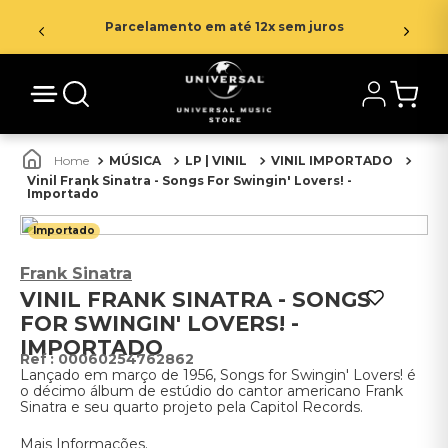
Parcelamento em até 12x sem juros
MÚSICA
LP | VINIL
VINIL IMPORTADO
Vinil Frank Sinatra - Songs For Swingin' Lovers! -
Importado
Importado
Frank Sinatra
VINIL FRANK SINATRA - SONGS
FOR SWINGIN' LOVERS! -
IMPORTADO
:
00060254762862
Lançado em março de 1956, Songs for Swingin' Lovers! é
o décimo álbum de estúdio do cantor americano Frank
Sinatra e seu quarto projeto pela Capitol Records.
Mais Informações.