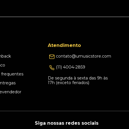
Atendimento
hback
contato@umusicstore.com
sco
(11) 4004-2859
 frequentes
De segunda à sexta das 9h às
17h (exceto feriados)
Entregas
evendedor
Siga nossas redes sociais