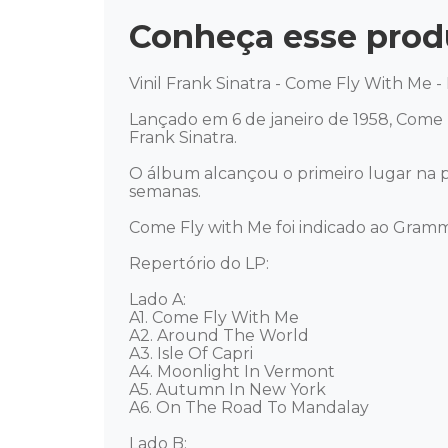
Conheça esse prod
Vinil Frank Sinatra - Come Fly With Me -
Lançado em 6 de janeiro de 1958, Come 
Frank Sinatra. 

O álbum alcançou o primeiro lugar na 
semanas. 

Come Fly with Me foi indicado ao Gramm
Repertório do LP: 

Lado A: 

A1. Come Fly With Me 

A2. Around The World 

A3. Isle Of Capri 

A4. Moonlight In Vermont 

A5. Autumn In New York 

A6. On The Road To Mandalay 

Lado B: 
