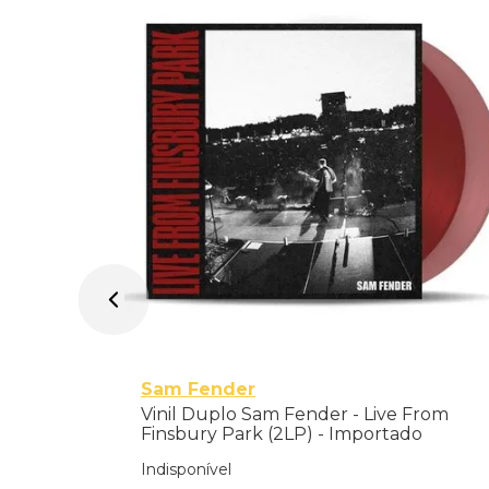
ey Road
019 Mix) -
Sam Fender
Vinil Duplo Sam Fender - Live From
Finsbury Park (2LP) - Importado
Indisponível