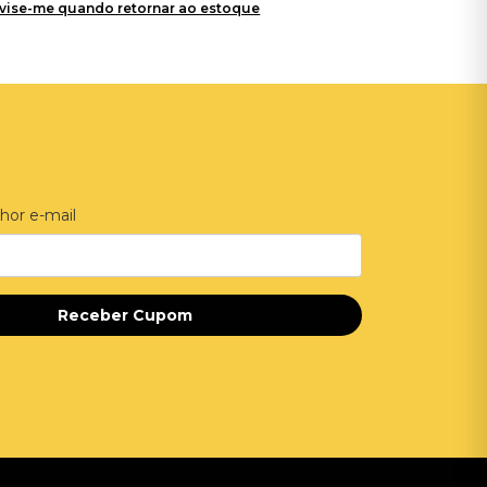
vise-me quando retornar ao estoque
hor e-mail
Receber Cupom