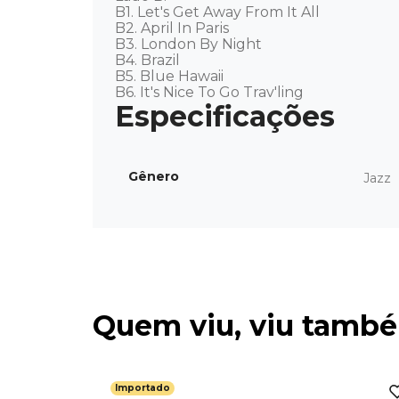
B1. Let's Get Away From It All 

B2. April In Paris 

B3. London By Night 

B4. Brazil 

B5. Blue Hawaii 

B6. It's Nice To Go Trav'ling
Gênero
Jazz
Quem viu, viu tamb
Importado