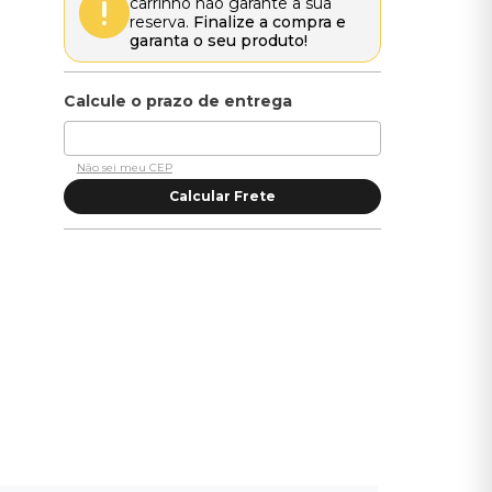
carrinho não garante a sua
reserva.
Finalize a compra e
garanta o seu produto!
Não sei meu CEP