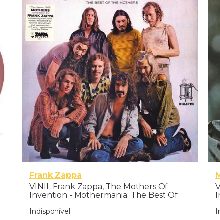
Frank Zappa
VINIL Frank Zappa, The Mothers Of
V
Invention - Mothermania: The Best Of
I
The Mothers - Importado
Indisponível
I