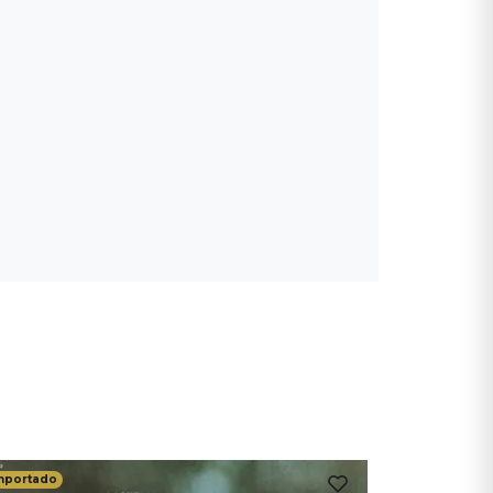
mportado
Importado