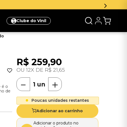
Clube do Vinil
do
R$
259
,
90
12
R$
21
,
65
－
＋
 é o
no de
Poucas unidades restantes
Adicionar ao carrinho
Adicionar o produto no