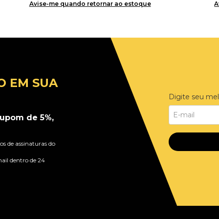
Avise-me quando retornar ao estoque
A
O EM SUA
Digite seu mel
upom de 5%,
s de assinaturas do
ail dentro de 24