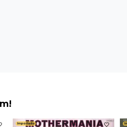
ém!
Importado
I