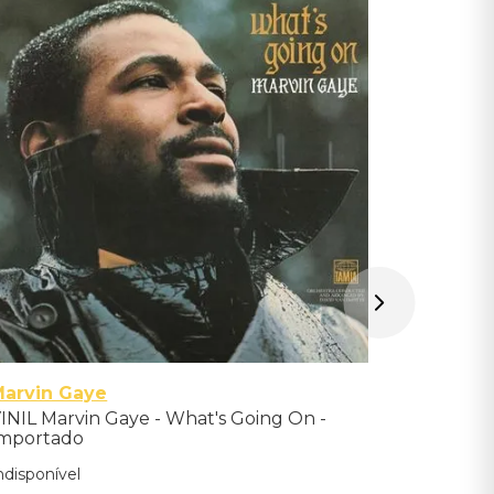
John Le
VINIL Joh
Importad
Indisponíve
Avise-me qu
Marvin Gaye
INIL Marvin Gaye - What's Going On -
mportado
ndisponível