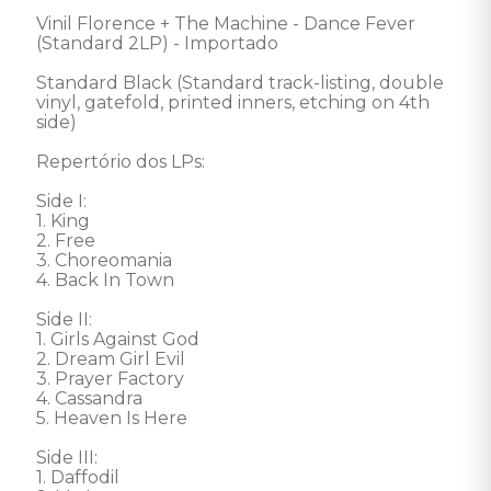
Vinil Florence + The Machine - Dance Fever 
(Standard 2LP) - Importado 

Standard Black (Standard track-listing, double 
vinyl, gatefold, printed inners, etching on 4th 
side) 

Repertório dos LPs: 

Side I:

1. King 

2. Free   

3. Choreomania 

4. Back In Town 

Side II:

1. Girls Against God 

2. Dream Girl Evil 

3. Prayer Factory  

4. Cassandra 

5. Heaven Is Here 

Side III:

1. Daffodil 
