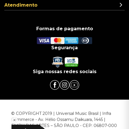
Atendimento
Formas de pagamento
Segurança
Siga nossas redes sociais
© COPYRIGHT 2019 | Universal Music Brasil | Infra
Commerce - Av. Hélio Ossamu Daikuara, 1445 |
EMBU DAS ARTES – SÃO PAULO - CEP: 06807-000