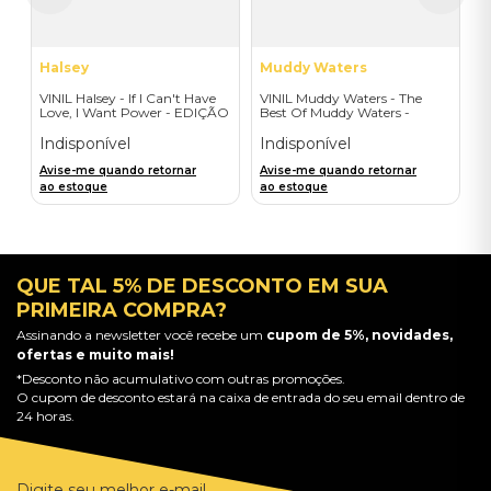
Halsey
Muddy Waters
VINIL Halsey - If I Can't Have
VINIL Muddy Waters - The
Love, I Want Power - EDIÇÃO
Best Of Muddy Waters -
LIMITADA EXCLUSIVA
Importado
TRANSPARENT ORANGE
Indisponível
Indisponível
Avise-me quando retornar
Avise-me quando retornar
ao estoque
ao estoque
QUE TAL 5% DE DESCONTO EM SUA
PRIMEIRA COMPRA?
Assinando a newsletter você recebe um
cupom de 5%, novidades,
ofertas e muito mais!
*Desconto não acumulativo com outras promoções.
O cupom de desconto estará na caixa de entrada do seu email dentro de
24 horas.
Digite seu melhor e-mail