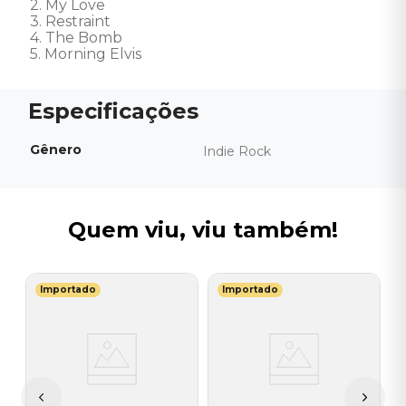
2. My Love   

3. Restraint   

4. The Bomb   

5. Morning Elvis
Gênero
Indie Rock
Quem viu, viu também!
Importado
Importado
U
V
(
V
 -
I
A
a