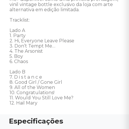
vinil vintage bottle exclusivo da loja com arte 
alternativa em edição limitada. 

Tracklist:

Lado A

1. Party 

2. Hi, Everyone Leave Please 

3. Don’t Tempt Me… 

4. The Arsonist 

5. Boy 

6. Chaos 

Lado B

7. D i s t a n c e 

8. Good Girl / Gone Girl 

9. All of the Women 

10. Congratulations! 

11. Would You Still Love Me? 

12. Hail Mary