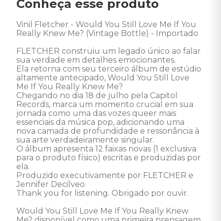
Conheça esse produto
Vinil Fletcher - Would You Still Love Me If You 
Really Knew Me? (Vintage Bottle) - Importado 

FLETCHER construiu um legado único ao falar 
sua verdade em detalhes emocionantes. 

Ela retorna com seu terceiro álbum de estúdio 
altamente antecipado, Would You Still Love 
Me If You Really Knew Me? 

Chegando no dia 18 de julho pela Capitol 
Records, marca um momento crucial em sua 
jornada como uma das vozes queer mais 
essenciais da música pop, adicionando uma 
nova camada de profundidade e ressonância à 
sua arte verdadeiramente singular. 

O álbum apresenta 12 faixas novas (1 exclusiva 
para o produto físico) escritas e produzidas por 
ela. 

Produzido executivamente por FLETCHER e 
Jennifer Decilveo. 

Thank you for listening. Obrigado por ouvir. 

Would You Still Love Me If You Really Knew 
Me? disponível como uma primeira prensagem, 