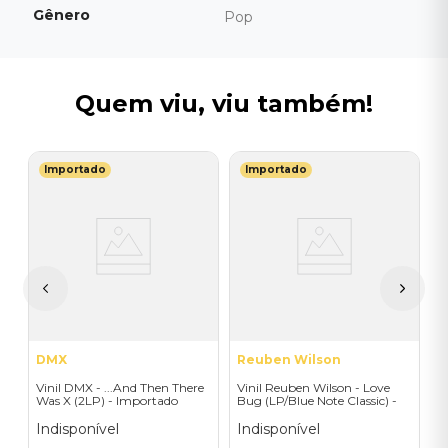
Gênero
Pop
Quem viu, viu também!
Importado
Importado
T
V
(
-
I
A
a
DMX
Reuben Wilson
Vinil DMX - ...And Then There
Vinil Reuben Wilson - Love
Was X (2LP) - Importado
Bug (LP/Blue Note Classic) -
Importado
Indisponível
Indisponível