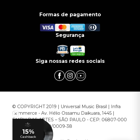
Formas de pagamento
Segurança
Siga nossas redes sociais
© COPYRIGHT 2019 | Universal Music Brasil | Infra
Commerce - Av. Hélio Ossamu Daikuara, 1445 |
EMBU DAS ARTES – SÃO PAULO - CEP: 06807-000
CNPJ: 00.952.789/0009-38