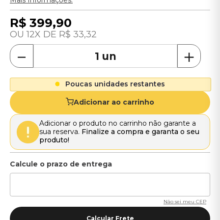
Mais Informações.
R$
399
,
90
12
R$
33
,
32
－
＋
Poucas unidades restantes
Adicionar ao carrinho
Adicionar o produto no carrinho não garante a
sua reserva.
Finalize a compra e garanta o seu
produto!
Não sei meu CEP