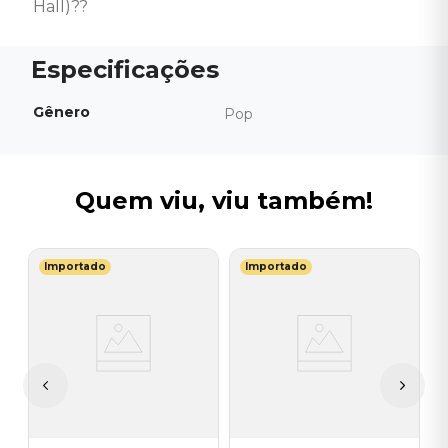
Hall)??
Gênero
Pop
Quem viu, viu também!
Importado
Importado
T
st
V
)
P
M
I
A
a