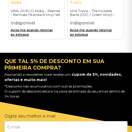
Moby
Travis
VINIL DUPLO Moby - Reprise
Vinil Travis - The Invisible
- Remixes (Standard Vinyl Set
Band (D2C / Green Vinyl) -
- 2LP) - Importado
Importado
Indisponível
Indisponível
Avise-me quando retornar
Avise-me quando retornar
ao estoque
ao estoque
QUE TAL 5% DE DESCONTO EM SUA
PRIMEIRA COMPRA?
Assinando a newsletter você recebe um
cupom de 5%, novidades,
ofertas e muito mais!
*Desconto não acumulativo com outras promoções.
O cupom de desconto estará na caixa de entrada do seu email dentro de
24 horas.
Digite seu melhor e-mail