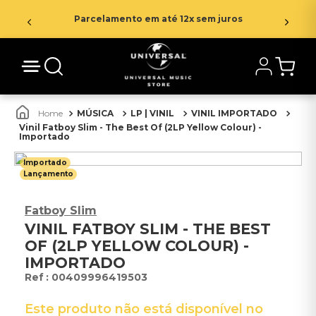
Parcelamento em até 12x sem juros
MÚSICA
LP | VINIL
VINIL IMPORTADO
Vinil Fatboy Slim - The Best Of (2LP Yellow Colour) -
Importado
Importado
Lançamento
Fatboy Slim
VINIL FATBOY SLIM - THE BEST
OF (2LP YELLOW COLOUR) -
IMPORTADO
:
00409996419503
Este produto não está disponível no