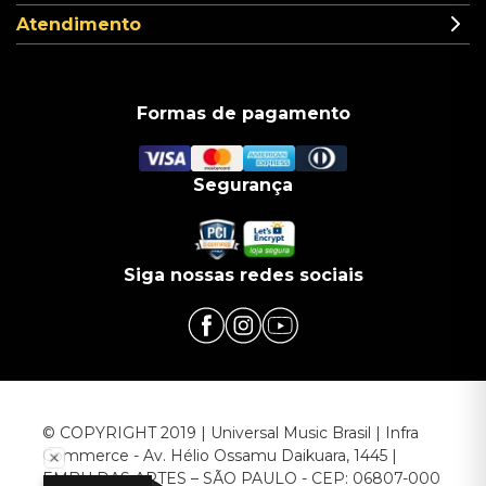
Atendimento
Formas de pagamento
Segurança
Siga nossas redes sociais
© COPYRIGHT 2019 | Universal Music Brasil | Infra
Commerce - Av. Hélio Ossamu Daikuara, 1445 |
EMBU DAS ARTES – SÃO PAULO - CEP: 06807-000