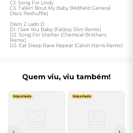
C2. Song For Lindy

C3. Talkin' Bout My Baby (Midfield General 
Disco Reshuffle)

Disco 2 Lado D: 

D1. I See You Baby (Fatboy Slim Remix)

D2. Song For Shelter (Chemical Brothers 
Remix)

D3. Eat Sleep Rave Repeat (Calvin Harris Remix)
Quem viu, viu também!
Importado
Importado
B
V
S
I
I
A