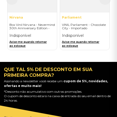
a
Nirvana
Parliament
Box Vinil Nirvana - Nevermind
VINIL Parliament - Chocolate
30th Anniversary Edition -
City - Importado
Super Deluxe 8LPs+7"single
Indisponível
Indisponível
Avise-me quando retornar
Avise-me quando retornar
ao estoque
ao estoque
QUE TAL 5% DE DESCONTO EM SUA
PRIMEIRA COMPRA?
Assinando a newsletter você recebe um
cupom de 5%, novidades,
ofertas e muito mais!
*Desconto não acumulativo com outras promoções.
O cupom de desconto estará na caixa de entrada do seu email dentro de
24 horas.