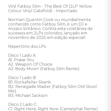
Vinil Fatboy Slim - The Best Of (2LP Yellow 
Colour Vinyl Gatefold) - Importado 

Norman Quentin Cook ou mundialmente 
conhecido como Fatboy Slim, é um DJ e 
músico britânico. Confira esta coletânea de 
sucessos em 2LPs coloridos, lançado em 
novembro de 2025 em edição especial!

Repertório dos LPs: 

Disco 1 Lado A: 

A1. Praise You

A2. Weapon Of Choice

A3. Body Movin' (Fatboy Slim Remix)

Disco 1 Lado B: 

B1. Rockafeller Skank

B2. Renegade Master (Fatboy Slim Old Skool 
Mix)

B3. Michael Jackson

Disco 2 Lado C: 

C1. Right Here, Right Now (Camelphat Remix)
