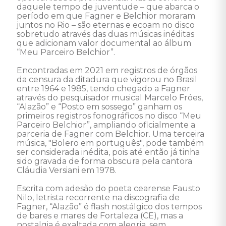
daquele tempo de juventude – que abarca o 
período em que Fagner e Belchior moraram 
juntos no Rio – são eternas e ecoam no disco 
sobretudo através das duas músicas inéditas 
que adicionam valor documental ao álbum 
“Meu Parceiro Belchior”.

Encontradas em 2021 em registros de órgãos 
da censura da ditadura que vigorou no Brasil 
entre 1964 e 1985, tendo chegado a Fagner 
através do pesquisador musical Marcelo Fróes, 
“Alazão” e “Posto em sossego” ganham os 
primeiros registros fonográficos no disco “Meu 
Parceiro Belchior”, ampliando oficialmente a 
parceria de Fagner com Belchior. Uma terceira 
música, "Bolero em português", pode também 
ser considerada inédita, pois até então já tinha 
sido gravada de forma obscura pela cantora 
Cláudia Versiani em 1978.

Escrita com adesão do poeta cearense Fausto 
Nilo, letrista recorrente na discografia de 
Fagner, “Alazão” é flash nostálgico dos tempos 
de bares e mares de Fortaleza (CE), mas a 
nostalgia é exaltada com alegria, sem 