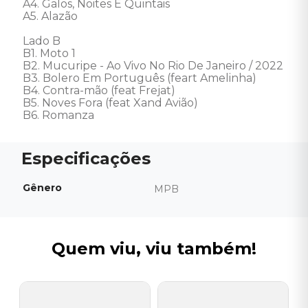
A4. Galos, Noites E Quintais 

A5. Alazão 

Lado B 

B1. Moto 1 

B2. Mucuripe - Ao Vivo No Rio De Janeiro / 2022

B3. Bolero Em Português (feart Amelinha) 

B4. Contra-mão (feat Frejat) 

B5. Noves Fora (feat Xand Avião) 

B6. Romanza
Gênero
MPB
Quem viu, viu também!
J