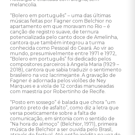
melancolia.

“Bolero em português” – uma das últimas 
músicas feitas por Fagner com Belchior no 
apartamento em que moravam no Rio – é 
canção de registro suave, de ternura 
potencializada pelo canto doce de Amelinha, 
cantora que também integrou a turma 
conhecida como Pessoal do Ceará. Ao vir ao 
mundo, presumivelmente entre 1971 e 1972, 
“Bolero em português” foi dedicado pelos 
compositores parceiros à Angela Maria (1929 – 
2018), cantora que sabia traduzir o sentimento 
brasileiro na voz lacrimejante. A gravação de 
Fagner é adornada pelos violões de Ney 
Marques e a viola de 12 cordas manuseadas 
com maestria por Robertinho de Recife.

“Posto em sossego” é balada que chora “um 
pranto preto de asfalto”, como diz a letra que 
versa poeticamente sobre a falta de 
comunicação, em sintonia com o sentido de 
“Na hora do almoço” (Belchior, 1971), primeira 
música de Belchior a ser ouvida pelo Brasil, 
através de festival. Até então inédita na voz de 