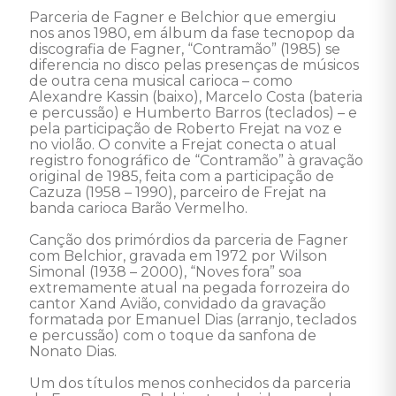
Parceria de Fagner e Belchior que emergiu 
nos anos 1980, em álbum da fase tecnopop da 
discografia de Fagner, “Contramão” (1985) se 
diferencia no disco pelas presenças de músicos 
de outra cena musical carioca – como 
Alexandre Kassin (baixo), Marcelo Costa (bateria 
e percussão) e Humberto Barros (teclados) – e 
pela participação de Roberto Frejat na voz e 
no violão. O convite a Frejat conecta o atual 
registro fonográfico de “Contramão” à gravação 
original de 1985, feita com a participação de 
Cazuza (1958 – 1990), parceiro de Frejat na 
banda carioca Barão Vermelho.

Canção dos primórdios da parceria de Fagner 
com Belchior, gravada em 1972 por Wilson 
Simonal (1938 – 2000), “Noves fora” soa 
extremamente atual na pegada forrozeira do 
cantor Xand Avião, convidado da gravação 
formatada por Emanuel Dias (arranjo, teclados 
e percussão) com o toque da sanfona de 
Nonato Dias.

Um dos títulos menos conhecidos da parceria 