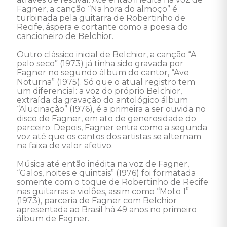
Fagner, a canção “Na hora do almoço” é 
turbinada pela guitarra de Robertinho de 
Recife, áspera e cortante como a poesia do 
cancioneiro de Belchior.

Outro clássico inicial de Belchior, a canção “A 
palo seco” (1973) já tinha sido gravada por 
Fagner no segundo álbum do cantor, “Ave 
Noturna” (1975). Só que o atual registro tem 
um diferencial: a voz do próprio Belchior, 
extraída da gravação do antológico álbum 
“Alucinação” (1976), é a primeira a ser ouvida no 
disco de Fagner, em ato de generosidade do 
parceiro. Depois, Fagner entra como a segunda 
voz até que os cantos dos artistas se alternam 
na faixa de valor afetivo.

Música até então inédita na voz de Fagner, 
“Galos, noites e quintais” (1976) foi formatada 
somente com o toque de Robertinho de Recife 
nas guitarras e violões, assim como “Moto 1” 
(1973), parceria de Fagner com Belchior 
apresentada ao Brasil há 49 anos no primeiro 
álbum de Fagner.
