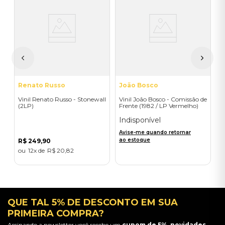
V
(
I
A
a
Renato Russo
João Bosco
Vinil Renato Russo - Stonewall
Vinil João Bosco - Comissão de
(2LP)
Frente (1982 / LP Vermelho)
Indisponível
Avise-me quando retornar
ao estoque
R$
249
,
90
12
R$
20
,
82
QUE TAL 5% DE DESCONTO EM SUA
PRIMEIRA COMPRA?
Assinando a newsletter você recebe um
cupom de 5%, novidades,