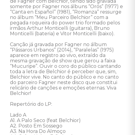
de Fagner com Belchior, tendo sido gravada 
somente por Fagner nos álbuns “Orós” (1977) e 
“Canta en Español” (1981), “Romanza” ressurge 
no álbum “Meu Parceiro Belchior” com a 
pegada roqueira do power trio formado pelos 
irmãos Arthur Monticelli (guitarra), Bruno 
Monticelli (bateria) e Vitor Monticelli (baixo).

Canção já gravada por Fagner no álbum 
“Pássaros Urbanos” (2014), “Paralelas” (1975) 
aparece em registro ao vivo, extraído da 
mesma gravação de show que gerou a faixa 
“Mucuripe”. Ouvir o coro do público cantando 
toda a letra de Belchior é perceber que, sim, 
Belchior vive. No canto do público e no canto 
do parceiro Fagner neste disco que constitui 
relicário de canções e emoções eternas. Viva 
Belchior!

Repertório do LP: 

Lado A 

A1. A Palo Seco (feat Belchior) 

A2. Posto Em Sossego 

A3. Na Hora Do Almoço 
