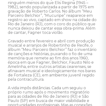
ninguém menos do que Elis Regina (1945 – 
1982), sendo popularizada a partir de 1975 em 
gravação de Roberto Carlos. No álbum “Meu 
Parceiro Belchior”, “Mucuripe” reaparece em 
registro ao vivo, captado em show na cidade do 
Rio de Janeiro (RJ), com o coro do público que 
nunca deixou de cantar essa obra-prima. Além 
de cantar, Fagner toca violão.

Gravado entre fevereiro e abril com produção 
musical e arranjos de Robertinho de Recife, o 
álbum “Meu Parceiro Belchior” faz o inventário 
de canções e histórias, puxando o fio de uma 
memória que remete ao fim dos anos 1960, 
época em que Fagner, Belchior, Fausto Nilo e 
Amelinha, entre outros artistas cearenses, se 
afinavam musical e ideologicamente nos bares 
de Fortaleza (CE), em ambiente juvenil regido 
pela contracultura.

A vida impôs distâncias. Cada um seguiu o 
próprio rumo após o movimento migratório 
para as cidades de Rio de Janeiro (RJ) e São 
Paulo (SP) em busca de maior visibilidade e 
oportunidades profissionais. Mas as conexões 