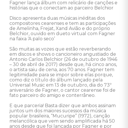
Fagner lança álbum com relicário de canções e 
histórias que o conectam ao parceiro Belchior

Disco apresenta duas músicas inéditas dos 
compositores cearenses e tem as participações 
de Amelinha, Frejat, Xand Avião e do próprio 
Belchior, ouvido em dueto virtual com Fagner 
na faixa ‘A palo seco’

São muitas as vozes que estão reverberando 
em discos e shows o cancioneiro angustiado de 
Antonio Carlos Belchior (26 de outubro de 1946 
– 30 de abril de 2017) desde que, há cinco anos, 
o artista saiu de cena, aos 70 anos. Fagner tem 
legitimidade para se impor sobre elas porque, 
como diz o título do álbum lançado pela 
Universal Music em 13 de outubro, dia do 73º 
aniversário de Fagner, o cantor cearense foi de 
fato parceiro do amigo e conterrâneo.

E que parceria! Basta dizer que ambos assinam 
juntos um dos maiores sucessos da música 
popular brasileira, “Mucuripe” (1972), canção 
melancólica que vem sendo amplificada há 50 
anos desde que foi lançada por Fagner e por 