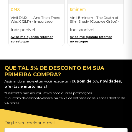
DMX
Eminem
Vinil DMX - ...And Then There
Vinil Eminem - The Death of
Was X (2LP) - Importado
Slim Shady (Coup de Grâce) -
Exclusive/Crayon - Importado
Indisponível
Indisponível
Avise-me quando retornar
Avise-me quando retornar
ao estoque
ao estoque
QUE TAL 5% DE DESCONTO EM SUA
PRIMEIRA COMPRA?
Assinando a newsletter você recebe um
cupom de 5%, novidades,
ofertas e muito mais!
*Desconto não acumulativo com outras promoções.
O cupom de desconto estará na caixa de entrada do seu email dentro de
24 horas.
Digite seu melhor e-mail