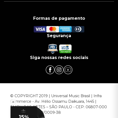
Formas de pagamento
Segurança
Siga nossas redes sociais
© COPYRIGHT 2019 | Universal Music Brasil | Infra
Commerce - Av. Hélio Ossamu Daikuara, 1445 |
EMBU DAS ARTES – SÃO PAULO - CEP: 06807-000
CNPJ: 00.952.789/0009-38