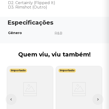
D2. Certainly (Flipped It) 

D3. Rimshot (Outro)
Gênero
R&B
Quem viu, viu também!
Importado
Importado
M
d
V
-
-
I
A
a