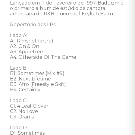
Lançado em 11 de Fevereiro de 1997, Baduizm é 
o primeiro álbum de estúdio da cantora 
americana de R&B e neo soul Erykah Badu. 

Repertório dos LPs:

Lado A:

A1. Rimshot (Intro) 

A2. On & On 

A3. Appletree 

A4. Otherside Of The Game 

Lado B:

B1. Sometimes (Mix #9) 

B2. Next Lifetime 

B3. Afro (Freestyle Skit) 

B4. Certainly 

Lado C: 

C1. 4 Leaf Clover 

C2. No Love 

C3. Drama 

Lado D: 

D1. Sometimes... 
