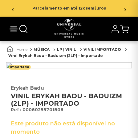
Parcelamento em até 12x sem juros
MÚSICA
LP | VINIL
VINIL IMPORTADO
Vinil Erykah Badu - Baduizm (2LP) - Importado
Importado
Erykah Badu
VINIL ERYKAH BADU - BADUIZM
(2LP) - IMPORTADO
:
00060255701806
Este produto não está disponível no
momento