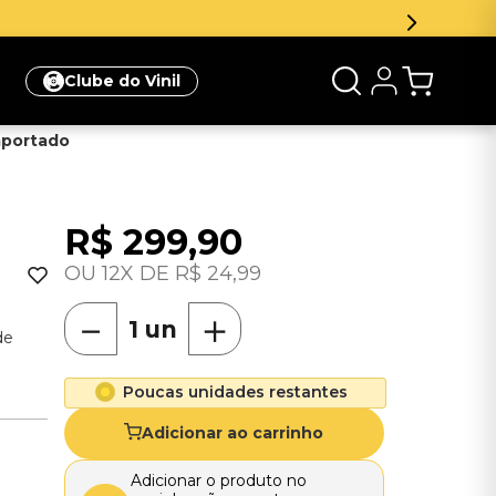
Inscreva
Clube do Vinil
Importado
R$
299
,
90
12
R$
24
,
99
－
＋
de
Poucas unidades restantes
Adicionar ao carrinho
Adicionar o produto no