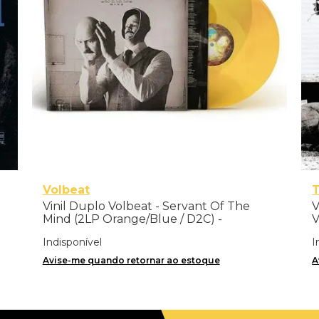
Volbeat
T
Vinil Duplo Volbeat - Servant Of The
V
Mind (2LP Orange/Blue / D2C) -
V
Importado
Indisponível
I
Avise-me quando retornar ao estoque
A