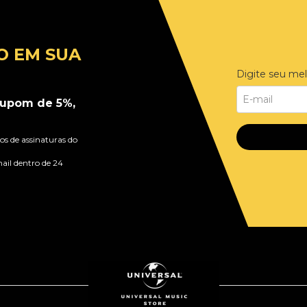
O EM SUA
Digite seu mel
upom de 5%,
s de assinaturas do
ail dentro de 24