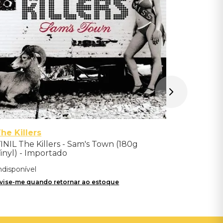
Avise-me qu
he Killers
INIL The Killers - Sam's Town (180g
inyl) - Importado
ndisponível
vise-me quando retornar ao estoque