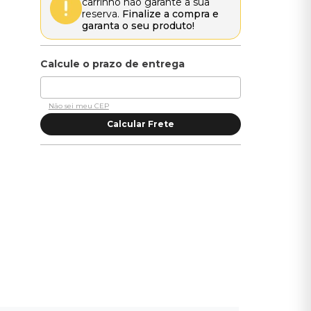
carrinho não garante a sua
reserva.
Finalize a compra e
garanta o seu produto!
Não sei meu CEP