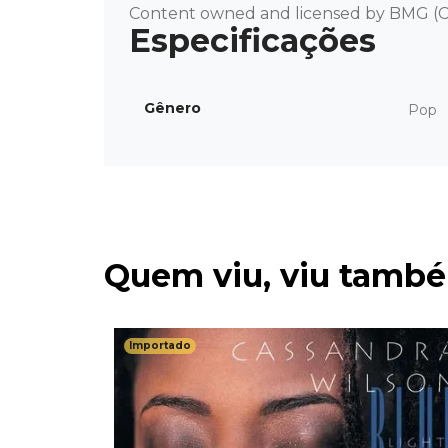
Content owned and licensed by BMG (C
Gênero
Pop
Quem viu, viu tamb
Importado
ort Of
tol
- 45 RPM