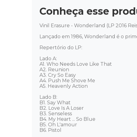
Conheça esse prod
Vinil Erasure - Wonderland (LP 2016 Reis
Lançado em 1986, Wonderland é o primei
Repertório do LP: 

Lado A: 

A1. Who Needs Love Like That 

A2. Reunion 

A3. Cry So Easy 

A4. Push Me Shove Me 

A5. Heavenly Action 

Lado B: 

B1. Say What 

B2. Love Is A Loser 

B3. Senseless 

B4. My Heart ... So Blue 

B5. Oh L'amour 

B6. Pistol 
