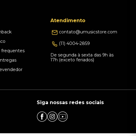
Atendimento
hback
contato@umusicstore.com
sco
(11) 4004-2859
 frequentes
De segunda à sexta das 9h às
17h (exceto feriados)
Entregas
evendedor
Siga nossas redes sociais