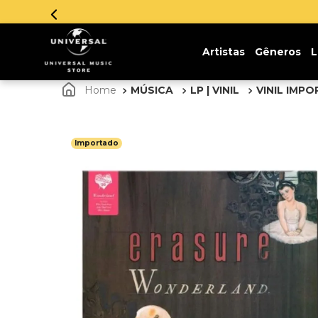
Parcelamento em até 12x sem
Artistas
Gêneros
L
MÚSICA
LP | VINIL
VINIL IMP
Importado