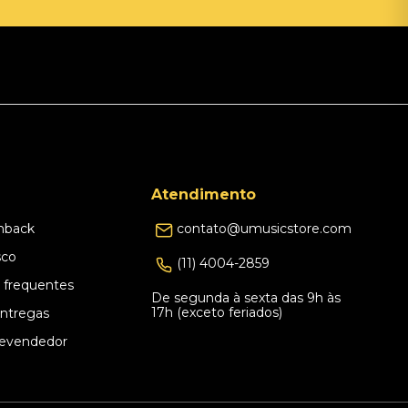
Atendimento
hback
contato@umusicstore.com
sco
(11) 4004-2859
 frequentes
De segunda à sexta das 9h às
17h (exceto feriados)
Entregas
evendedor