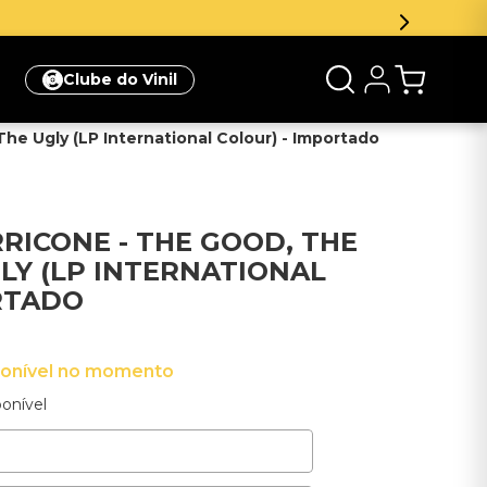
Inscreva-se na newsletter e ganhe 5% de desconto
Clube do Vinil
he Ugly (LP International Colour) - Importado
RRICONE - THE GOOD, THE
LY (LP INTERNATIONAL
RTADO
ponível no momento
onível