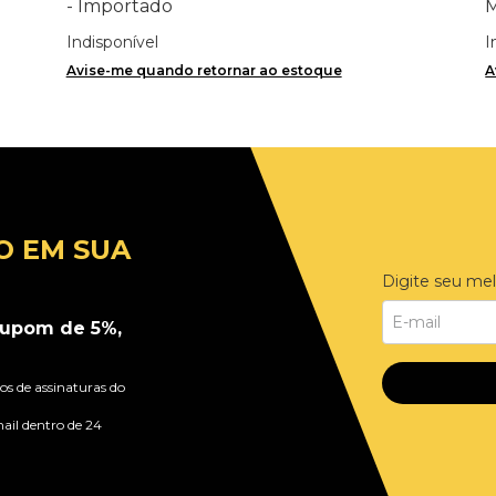
- Importado
M
Indisponível
I
Avise-me quando retornar ao estoque
A
O EM SUA
Digite seu mel
upom de 5%,
s de assinaturas do
ail dentro de 24