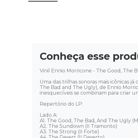
Conheça esse prod
Vinil Ennio Morricone - The Good, The B
Uma das trilhas sonoras mais icônicas j
The Bad and The Ugly), de Ennio Morric
inesquecíveis se combinam para criar u
Repertório do LP: 

Lado A: 

A1. The Good, The Bad, And The Ugly (Main 
A2. The Sundown (II Tramonto) 

A3. The Strong (II Forte) 

A4. The Desert (II Deserto) 
