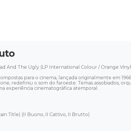
uto
ad And The Ugly (LP International Colour / Orange Vinyl)
á compostas para o cinema, lançada originalmente em 196
one, redefiniu o som do faroeste. Temas assobiados, orq
ma experiência cinematográfica atemporal.

Title) (II Buono, II Cattivo, II Brutto) 
