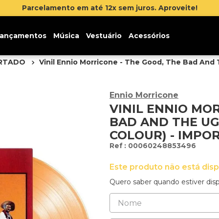
ançamentos
Música
Vestuário
Acessórios
ORTADO
Vinil Ennio Morricone - The Good, The Bad And T
Ennio Morricone
VINIL ENNIO MO
BAD AND THE UG
COLOUR) - IMPO
:
00060248853496
Este produto não está dis
Quero saber quando estiver disp