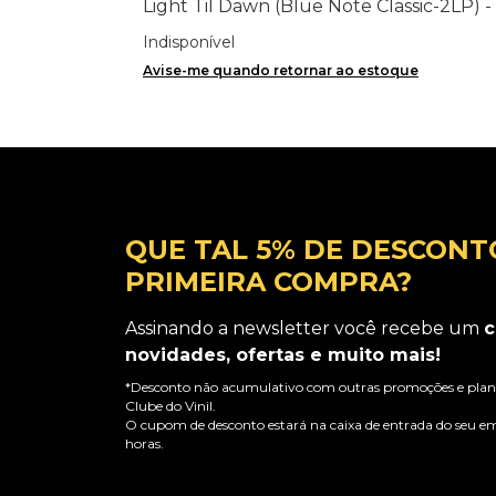
Light Til Dawn (Blue Note Classic-2LP) -
Importado
Indisponível
Avise-me quando retornar ao estoque
QUE TAL 5% DE DESCONT
PRIMEIRA COMPRA?
Assinando a newsletter você recebe um
c
novidades, ofertas e muito mais!
*Desconto não acumulativo com outras promoções e plano
Clube do Vinil.
O cupom de desconto estará na caixa de entrada do seu em
horas.