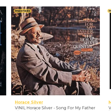
Importado
I
Horace Silver
VINIL Horace Silver - Song For My Father
V