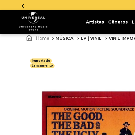
 em até 12x sem juros. Aproveite!
Artistas
Gêneros
L
MÚSICA
LP | VINIL
VINIL IMP
Importado
Lançamento