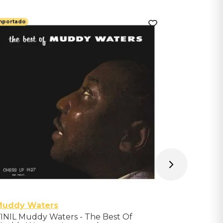
mportado
Importado
U2
VINIL U2 
Cream Vin
Indisponíve
Avise-me qu
Muddy Waters
INIL Muddy Waters - The Best Of