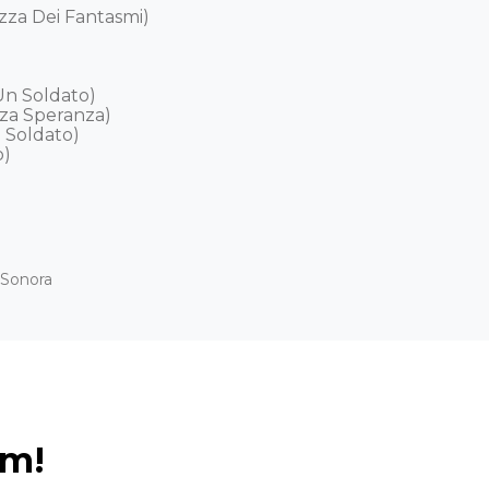
zza Dei Fantasmi) 

Un Soldato) 

a Speranza) 

Soldato) 

 

a Sonora
ém!