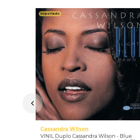
Importado
ort Of
tol
- 45 RPM
Cassandra Wilson
VINIL Duplo Cassandra Wilson - Blue