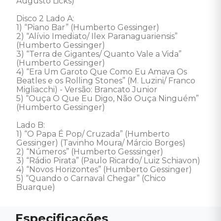
Augusto Licks)

Disco 2 Lado A: 

1) “Piano Bar” (Humberto Gessinger) 

2) “Alívio Imediato/ Ilex Paranaguariensis” 
(Humberto Gessinger) 

3) “Terra de Gigantes/ Quanto Vale a Vida” 
(Humberto Gessinger) 

4) “Era Um Garoto Que Como Eu Amava Os 
Beatles e os Rolling Stones” (M. Luzini/ Franco 
Migliacchi) - Versão: Brancato Junior 

5) “Ouça O Que Eu Digo, Não Ouça Ninguém” 
(Humberto Gessinger)

Lado B: 

1) “O Papa É Pop/ Cruzada” (Humberto 
Gessinger) (Tavinho Moura/ Márcio Borges) 

2) “Números” (Humberto Gesssinger) 

3) “Rádio Pirata” (Paulo Ricardo/ Luiz Schiavon) 

4) “Novos Horizontes” (Humberto Gessinger) 

5) “Quando o Carnaval Chegar” (Chico 
Buarque)