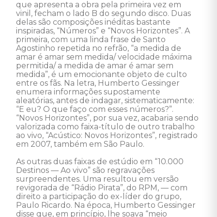
que apresenta a obra pela primeira vez em 
vinil, fecham o lado B do segundo disco. Duas 
delas são composições inéditas bastante 
inspiradas, “Números” e “Novos Horizontes”. A 
primeira, com uma linda frase de Santo 
Agostinho repetida no refrão, “a medida de 
amar é amar sem medida/ velocidade máxima 
permitida/ a medida de amar é amar sem 
medida”, é um emocionante objeto de culto 
entre os fãs. Na letra, Humberto Gessinger 
enumera informações supostamente 
aleatórias, antes de indagar, sistematicamente: 
“E eu? O que faço com esses números?”. 
“Novos Horizontes”, por sua vez, acabaria sendo 
valorizada como faixa-título de outro trabalho 
ao vivo, “Acústico: Novos Horizontes”, registrado 
em 2007, também em São Paulo. 

As outras duas faixas de estúdio em “10.000 
Destinos — Ao vivo” são regravações 
surpreendentes. Uma resultou em versão 
revigorada de “Rádio Pirata”, do RPM, — com 
direito a participação do ex-líder do grupo, 
Paulo Ricardo. Na época, Humberto Gessinger 
disse que, em princípio, lhe soava “meio 