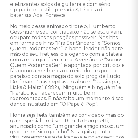
eletrizantes solos de guitarra e com sério 
upgrade no estilo porrada & técnica do 
baterista Adal Fonseca.

No meio desse animado tiroteio, Humberto 
Gessinger e seu contrabaixo não se esquivam, 
ocupam todas as posições possíveis. Nos hits 
em forma de hino “Pra Ser Sincero” e “Somos 
Quem Podemos Ser”, o band-leader não abre 
mão do seu fretless, dialogando com a plateia 
com a energia lá em cima. A versão de “Somos 
Quem Podemos Ser” é apontada por críticos e 
fãs como a melhor da carreira do grupo — e 
para isso conta a magia do solo prog de Lucio 
Dorfman. Duas pepitas do álbum “Gessinger, 
Licks & Maltz” (1992), “Ninguém = Ninguém” e 
“Parabólica”, aparecem muito bem 
representadas. E não falta um momento disco 
dance inusitado em “O Papa é Pop”.

Honra seja feita também ao convidado mais do 
que especial do disco: Renato Borghetti, 
anunciado como “um grande amigo nosso, um 
grande músico gaúcho”. Sua gaita ponto 
virtuosa empresta delicadeza e novos sentidos 