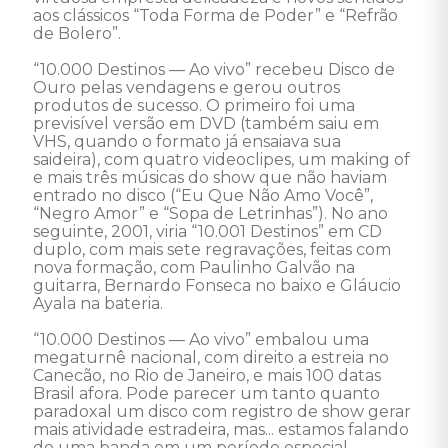
aos clássicos “Toda Forma de Poder” e “Refrão 
de Bolero”.

“10.000 Destinos — Ao vivo” recebeu Disco de 
Ouro pelas vendagens e gerou outros 
produtos de sucesso. O primeiro foi uma 
previsível versão em DVD (também saiu em 
VHS, quando o formato já ensaiava sua 
saideira), com quatro videoclipes, um making of 
e mais três músicas do show que não haviam 
entrado no disco (“Eu Que Não Amo Você”, 
“Negro Amor” e “Sopa de Letrinhas”). No ano 
seguinte, 2001, viria “10.001 Destinos” em CD 
duplo, com mais sete regravações, feitas com 
nova formação, com Paulinho Galvão na 
guitarra, Bernardo Fonseca no baixo e Gláucio 
Ayala na bateria.

“10.000 Destinos — Ao vivo” embalou uma 
megaturnê nacional, com direito a estreia no 
Canecão, no Rio de Janeiro, e mais 100 datas 
Brasil afora. Pode parecer um tanto quanto 
paradoxal um disco com registro de show gerar 
mais atividade estradeira, mas... estamos falando 
de uma banda em um período especial, 