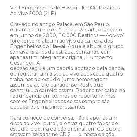
Vinil Engenheiros do Hawaii - 10.000 Destinos 
Ao Vivo 2000 (2LP) 

Gravado no antigo Palace, em São Paulo, 
durante a turnê de “¡Tchau Radar!”, e lançado 
em junho de 2000, “10.000 Destinos — Ao vivo” 
foi o terceiro álbum ao vivo da carreira dos 
Engenheiros do Hawaii. Àquela altura, o grupo 
somava 15 anos de estrada, contando com 
apenas um integrante original, Humberto 
Gessinger. A 

decisão seguia um padrão adotado pela banda, 
de registrar um disco ao vivo após cada quatro 
trabalhos de estúdio (uma homenagem 
assumida ao trio canadense Rush, que 
construiu a carreira assim). Poderia ter caído na 
redundância em termos de repertório, mas 
com os Engenheiros as coisas sempre são 
peculiares e mais interessantes. 

Para começo de conversa, não é apenas um 
disco ao vivo “puro”, ele traz quatro faixas de 
estúdio, que, na edição original, em CD duplo, 
estavam isoladas no CD 2 — e, nesta edição, 