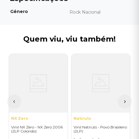
Gênero
Rock Nacional
Quem viu, viu também!
M
V
C
M
I
A
a
NX Zero
Natiruts
Vinil NX Zero - NX Zero 2006
Vinil Natiruts - Povo Brasileiro
(2LP Colorido)
(2LP)