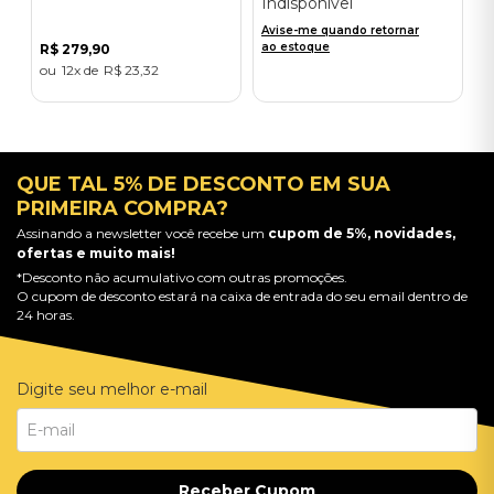
Indisponível
Avise-me quando retornar
ao estoque
R$
279
,
90
12
R$
23
,
32
QUE TAL 5% DE DESCONTO EM SUA
PRIMEIRA COMPRA?
Assinando a newsletter você recebe um
cupom de 5%, novidades,
ofertas e muito mais!
*Desconto não acumulativo com outras promoções.
O cupom de desconto estará na caixa de entrada do seu email dentro de
24 horas.
Digite seu melhor e-mail
Receber Cupom