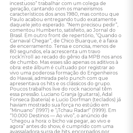
incestuoso” trabalhar com um colega de 
geração, cantando com os maneirismos 
característicos dos anos 1980, mas contou que 
Paulo acabou entregando tudo exatamente 
daquele jeito esperado. “Nem precisou pedir”, 
comentou Humberto, satisfeito, ao Jornal do 
Brasil. Em outro front de repertório, “Quando o 
Carnaval Chegar”, de Chico Buarque, é a faixa 
de encerramento. Tensa e concisa, menos de 
80 segundos, ela acrescenta um travo 
rock’n’roll ao recado do gênio da MPB nos anos 
de chumbo. Mas esses são apenas os aditivos à 
obra: este álbum é cultuado por registrar ao 
vivo uma poderosa formação do Engenheiros 
do Hawaii, admirada pelo punch com que 
apresentava os hits e os clássicos do grupo. 
Poucos trabalhos live do rock nacional têm 
essa pressão. Luciano Granja (guitarra), Adal 
Fonseca (bateria) e Lucio Dorfman (teclados) já 
haviam mostrado sua força no estúdio em 
“Minuano” (1997) e “¡Tchau Radar!” (1999). Em 
“10.000 Destinos — Ao vivo”, o anúncio de 
“chegou a hora: o bicho vai pegar, ao vivo e 
agora” antes do show, é cumprido com uma

avassaladora surra de hits, encorpados por 