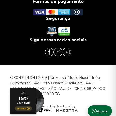
Formas de pagamento
Segurança
Siga nossas redes sociais
© COPYRIGHT 2019 | Universal Music Brasil | Infra
Commerce - Av. Hélio Ossamu Daikuara, 1445 |
EMBU DAS ARTES – SÃO PAULO - CEP: 06807-000
CNPJ: 00.952.789/0009-38
Powered by
Developed by
Ajuda