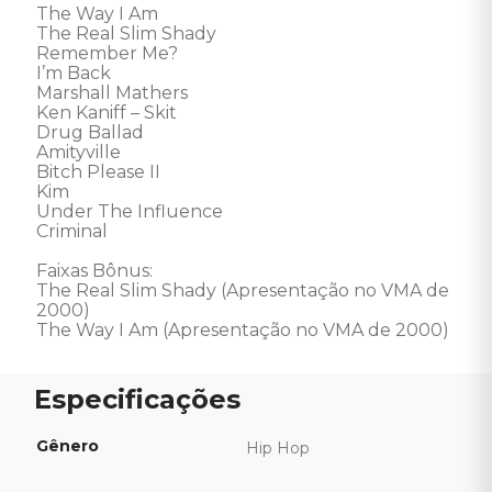
The Way I Am 

The Real Slim Shady 

Remember Me? 

I’m Back 

Marshall Mathers 

Ken Kaniff – Skit 

Drug Ballad 

Amityville 

Bitch Please II 

Kim 

Under The Influence 

Criminal 

Faixas Bônus: 

The Real Slim Shady (Apresentação no VMA de 
2000) 

The Way I Am (Apresentação no VMA de 2000)
Gênero
Hip Hop