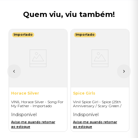
Quem viu, viu também!
Importado
Importado
T
V
(
 -
I
A
a
Horace Silver
Spice Girls
VINIL Horace Silver - Song For
Vinil Spice Girl - Spice (25th
My Father - Importado
Anniversary / Scary Green /
1LP) - Importado
Indisponível
Indisponível
Avise-me quando retornar
Avise-me quando retornar
ao estoque
ao estoque