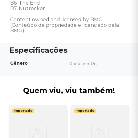
B6. The End

B7. Nutrocker 

Content owned and licensed by BMG 
(Conteúdo de propriedade e licenciado pela 
BMG).
Gênero
Rock and Roll
Quem viu, viu também!
Importado
Importado
L
V
-
(
-
I