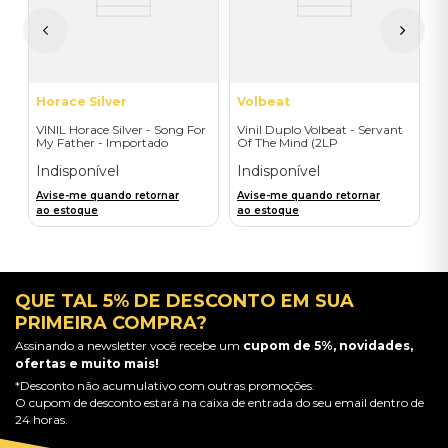
A
a
Horace Silver
Volbeat
VINIL Horace Silver - Song For
Vinil Duplo Volbeat - Servant
My Father - Importado
Of The Mind (2LP
Orange/Blue / D2C) -
Importado
Indisponível
Indisponível
Avise-me quando retornar
Avise-me quando retornar
ao estoque
ao estoque
QUE TAL 5% DE DESCONTO EM SUA
PRIMEIRA COMPRA?
Assinando a newsletter você recebe um
cupom de 5%, novidades,
ofertas e muito mais!
*Desconto não acumulativo com outras promoções.
O cupom de desconto estará na caixa de entrada do seu email dentro de
24 horas.