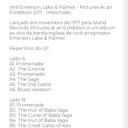
Vinil Emerson, Lake & Palmer - Pictures At an 
Exhibition (LP) - Importado

Lançado em novembro de 1971 pela Island 
Records, Pictures at an Exhibition é um álbum 
ao vivo da banda inglesa de rock progressivo 
Emerson, Lake & Palmer. 

Repertório do LP:

Lado A:

A1. Promenade

A2. The Gnome

A3. Promenade

A4. The Sage

A5. The Old Castle

A6. Blues Variation

Lado B:

B1. Promenade

B2. The Hut of Baba Yaga

B3. The Curse of Baba Yaga

B4. The Hut of Baba Yaga

B5. The Great Gates of Kiev
