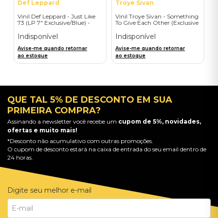
Def Leppard
Troye Sivan
Vinil Def Leppard - Just Like
Vinil Troye Sivan - Something
73 (LP 7" Exclusive/Blue) -
To Give Each Other (Exclusive
Importado
Deluxe Gatefold + Signed
Postcard) - Importado
Indisponível
Indisponível
Avise-me quando retornar
Avise-me quando retornar
ao estoque
ao estoque
QUE TAL 5% DE DESCONTO EM SUA
PRIMEIRA COMPRA?
Assinando a newsletter você recebe um
cupom de 5%, novidades,
ofertas e muito mais!
*Desconto não acumulativo com outras promoções.
O cupom de desconto estará na caixa de entrada do seu email dentro de
24 horas.
Digite seu melhor e-mail