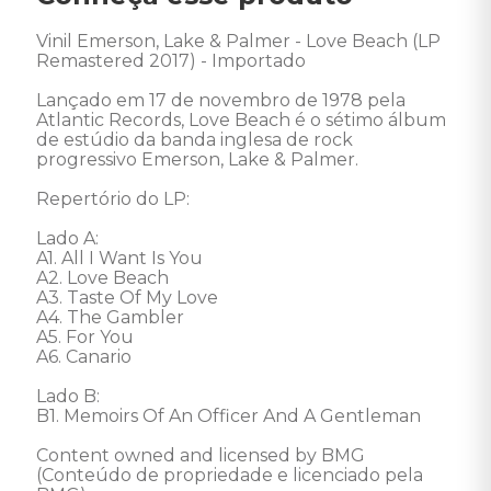
Vinil Emerson, Lake & Palmer - Love Beach (LP 
Remastered 2017) - Importado 

Lançado em 17 de novembro de 1978 pela 
Atlantic Records, Love Beach é o sétimo álbum 
de estúdio da banda inglesa de rock 
progressivo Emerson, Lake & Palmer. 

Repertório do LP: 

Lado A: 

A1. All I Want Is You 

A2. Love Beach 

A3. Taste Of My Love 

A4. The Gambler 

A5. For You 

A6. Canario 

Lado B: 

B1. Memoirs Of An Officer And A Gentleman 

Content owned and licensed by BMG 
(Conteúdo de propriedade e licenciado pela 