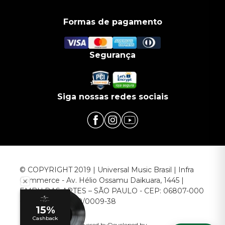
Formas de pagamento
Segurança
Siga nossas redes sociais
© COPYRIGHT 2019 | Universal Music Brasil | Infra
Commerce - Av. Hélio Ossamu Daikuara, 1445 |
EMBU DAS ARTES – SÃO PAULO - CEP: 06807-000
CNPJ: 00.952.789/0009-38
Powered by
Developed by