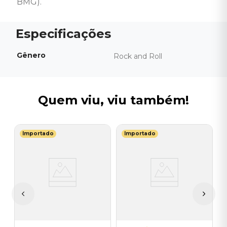
BMG).
Gênero
Rock and Roll
Quem viu, viu também!
Importado
Importado
O
ge
V
l
e
I
A
a