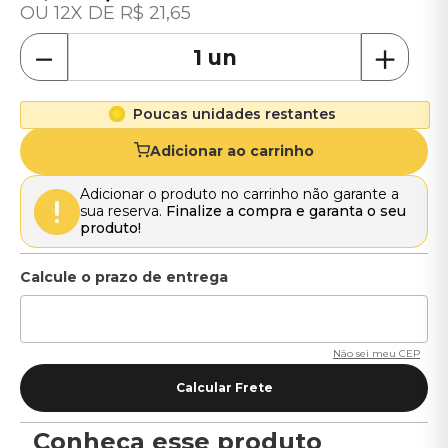
12
R$
21
,
65
－
＋
Poucas unidades restantes
Adicionar ao carrinho
Adicionar o produto no carrinho não garante a
sua reserva.
Finalize a compra e garanta o seu
produto!
Não sei meu CEP
Conheça esse produto