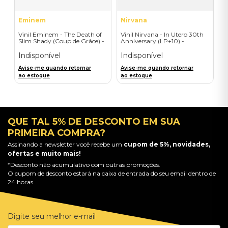
Eminem
Nirvana
Vinil Eminem - The Death of
Vinil Nirvana - In Utero 30th
Slim Shady (Coup de Grâce) -
Anniversary (LP+10) -
Exclusive/Crayon - Importado
Importado
Indisponível
Indisponível
Avise-me quando retornar
Avise-me quando retornar
ao estoque
ao estoque
QUE TAL 5% DE DESCONTO EM SUA
PRIMEIRA COMPRA?
Assinando a newsletter você recebe um
cupom de 5%, novidades,
ofertas e muito mais!
*Desconto não acumulativo com outras promoções.
O cupom de desconto estará na caixa de entrada do seu email dentro de
24 horas.
Digite seu melhor e-mail