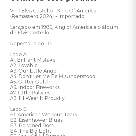
Vinil Elvis Costello - King Of America 
(Remasterd 2024) - Importado 

Lançado em 1986, King of America é o álbum 
de Elvis Costello. 

Repertório do LP: 

Lado A: 

A1. Brilliant Mistake

A2. Lovable

A3. Our Little Angel

A4. Don't Let Me Be Misunderstood

A5. Glitter Gulch

A6. Indoor Fireworks

A7. Little Palaces

A8. I'll Wear It Proudly

Lado B: 

B1. American Without Tears

B2. Eisenhower Blues

B3. Poisoned Rose

B4. The Big Light
