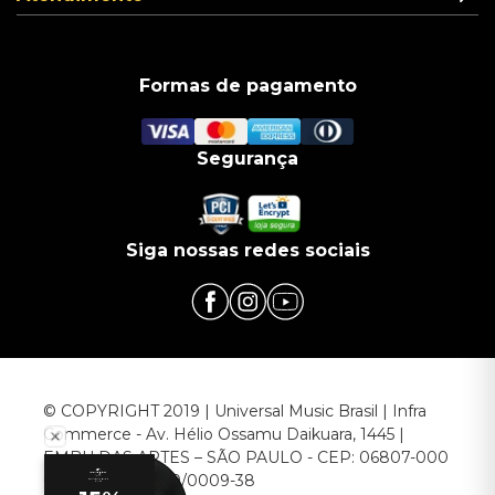
Formas de pagamento
Segurança
Siga nossas redes sociais
© COPYRIGHT 2019 | Universal Music Brasil | Infra
Commerce - Av. Hélio Ossamu Daikuara, 1445 |
EMBU DAS ARTES – SÃO PAULO - CEP: 06807-000
CNPJ: 00.952.789/0009-38