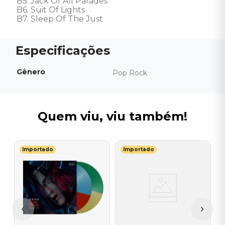
B5. Jack Of All Parades

B6. Suit Of Lights

B7. Sleep Of The Just
Gênero
Pop Rock
Quem viu, viu também!
Importado
Importado
T
e
V
Of
T
P
I
A
a