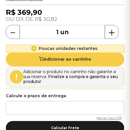
R$
369
,
90
12
R$
30
,
82
－
＋
Poucas unidades restantes
Adicionar ao carrinho
Adicionar o produto no carrinho não garante a
sua reserva.
Finalize a compra e garanta o seu
produto!
Não sei meu CEP