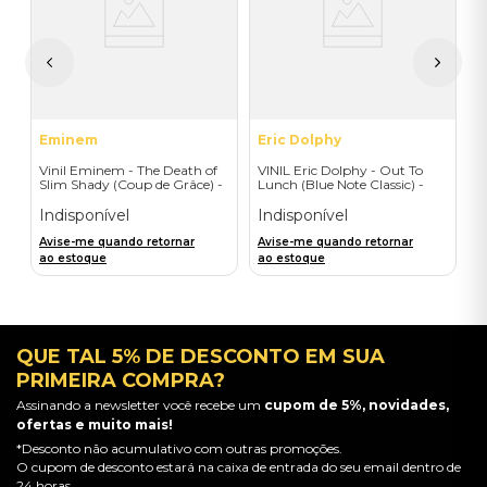
I
I
A
a
Eminem
Eric Dolphy
Vinil Eminem - The Death of
VINIL Eric Dolphy - Out To
Slim Shady (Coup de Grâce) -
Lunch (Blue Note Classic) -
Exclusive/Crayon - Importado
Importado
Indisponível
Indisponível
Avise-me quando retornar
Avise-me quando retornar
ao estoque
ao estoque
QUE TAL 5% DE DESCONTO EM SUA
PRIMEIRA COMPRA?
Assinando a newsletter você recebe um
cupom de 5%, novidades,
ofertas e muito mais!
*Desconto não acumulativo com outras promoções.
O cupom de desconto estará na caixa de entrada do seu email dentro de
24 horas.