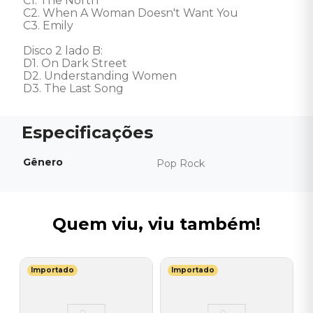
C1. The North 

C2. When A Woman Doesn't Want You 

C3. Emily 

Disco 2 lado B: 

D1. On Dark Street 

D2. Understanding Women 

D3. The Last Song
Gênero
Pop Rock
Quem viu, viu também!
Importado
Importado
N
V
-
O