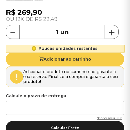
R$
269
,
90
12
R$
22
,
49
－
＋
Poucas unidades restantes
Adicionar ao carrinho
Adicionar o produto no carrinho não garante a
sua reserva.
Finalize a compra e garanta o seu
produto!
Não sei meu CEP