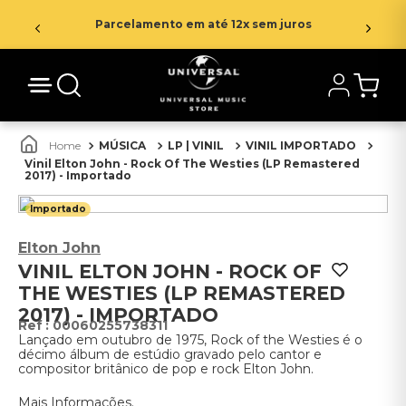
Parcelamento em até 12x sem juros
MÚSICA
LP | VINIL
VINIL IMPORTADO
Vinil Elton John - Rock Of The Westies (LP Remastered
2017) - Importado
Importado
Elton John
VINIL ELTON JOHN - ROCK OF
THE WESTIES (LP REMASTERED
2017) - IMPORTADO
:
00060255738311
Lançado em outubro de 1975, Rock of the Westies é o
décimo álbum de estúdio gravado pelo cantor e
compositor britânico de pop e rock Elton John.
Mais Informações.