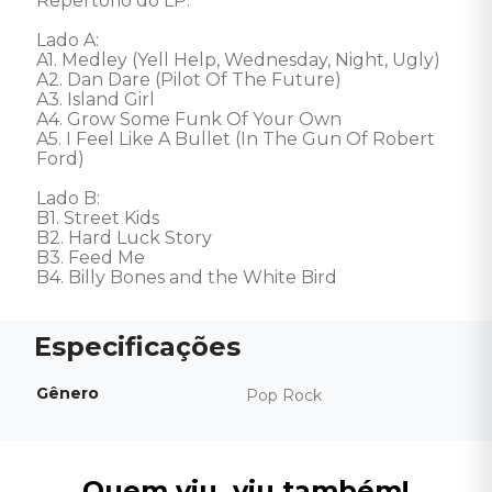
Repertório do LP: 

Lado A: 

A1. Medley (Yell Help, Wednesday, Night, Ugly) 

A2. Dan Dare (Pilot Of The Future) 

A3. Island Girl 

A4. Grow Some Funk Of Your Own 

A5. I Feel Like A Bullet (In The Gun Of Robert 
Ford) 

Lado B: 

B1. Street Kids 

B2. Hard Luck Story 

B3. Feed Me 

B4. Billy Bones and the White Bird
Gênero
Pop Rock
Quem viu, viu também!