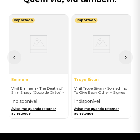
Importado
Importado
L
d
V
-
T
I
I
A
a
Eminem
Troye Sivan
Vinil Eminem - The Death of
Vinil Troye Sivan - Something
Slim Shady (Coup de Grâce) -
To Give Each Other + Signed
Exclusive/Crayon - Importado
Postcard - Importado
Indisponível
Indisponível
Avise-me quando retornar
Avise-me quando retornar
ao estoque
ao estoque