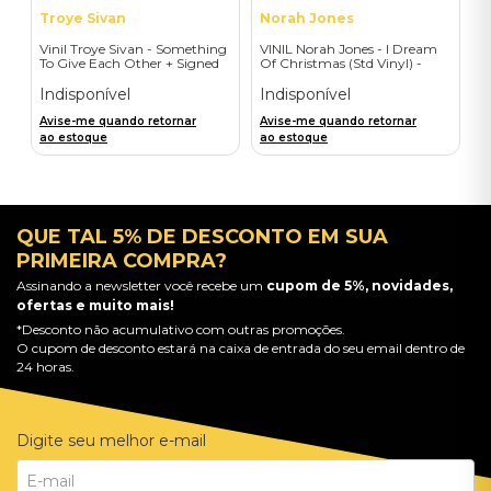
Troye Sivan
Norah Jones
Vinil Troye Sivan - Something
VINIL Norah Jones - I Dream
To Give Each Other + Signed
Of Christmas (Std Vinyl) -
Postcard - Importado
Importado
Indisponível
Indisponível
Avise-me quando retornar
Avise-me quando retornar
ao estoque
ao estoque
QUE TAL 5% DE DESCONTO EM SUA
PRIMEIRA COMPRA?
Assinando a newsletter você recebe um
cupom de 5%, novidades,
ofertas e muito mais!
*Desconto não acumulativo com outras promoções.
O cupom de desconto estará na caixa de entrada do seu email dentro de
24 horas.
Digite seu melhor e-mail