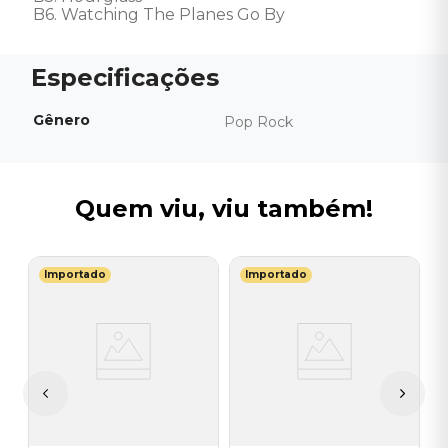
B6. Watching The Planes Go By
Gênero
Pop Rock
Quem viu, viu também!
Importado
Importado
E
V
-
S
E
I
A
a