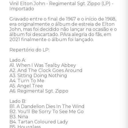
Vinil Elton John - Regimental Sgt. Zippo (LP) - 
Importado 

Gravado entre o final de 1967 e o início de 1968, 
era originalmente o álbum de estreia de Elton 
John, mas foi decidido não lançar na ocasião e o 
álbum foi descartado. PAra alegria do fãs, em 
2021 finalmente o álbum foi lançado.

Repertório do LP: 

Lado A: 

A1. When I Was Tealby Abbey 

A2. And The Clock Goes Around 

A3. Sitting Doing Nothing 

A4. Turn To Me 

A5. Angel Tree 

A6. Regimental Sgt. Zippo 

Lado B: 

B1. A Dandelion Dies In The Wind 

B2. You'll Be Sorry To See Me Go 

B3. Nina 

B4. Tartan Coloured Lady 

B5. Hourglass 
