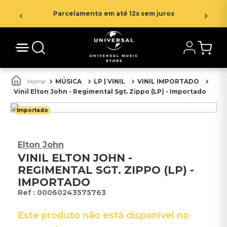
Parcelamento em até 12x sem juros
MÚSICA
LP | VINIL
VINIL IMPORTADO
Vinil Elton John - Regimental Sgt. Zippo (LP) - Importado
Importado
Elton John
VINIL ELTON JOHN -
REGIMENTAL SGT. ZIPPO (LP) -
IMPORTADO
:
00060243575763
Este produto não está disponível no