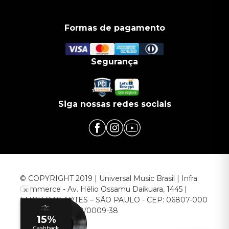
Formas de pagamento
Segurança
Siga nossas redes sociais
© COPYRIGHT 2019 | Universal Music Brasil | Infra
Commerce - Av. Hélio Ossamu Daikuara, 1445 |
EMBU DAS ARTES – SÃO PAULO - CEP: 06807-000
CNPJ: 00.952.789/0009-38