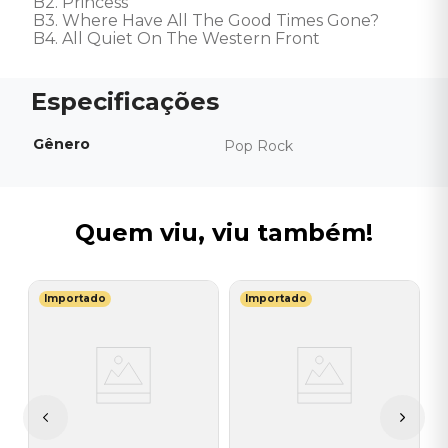
B2. Princess 

B3. Where Have All The Good Times Gone? 

B4. All Quiet On The Western Front
Gênero
Pop Rock
Quem viu, viu também!
Importado
Importado
U
V
(
V
I
A
a