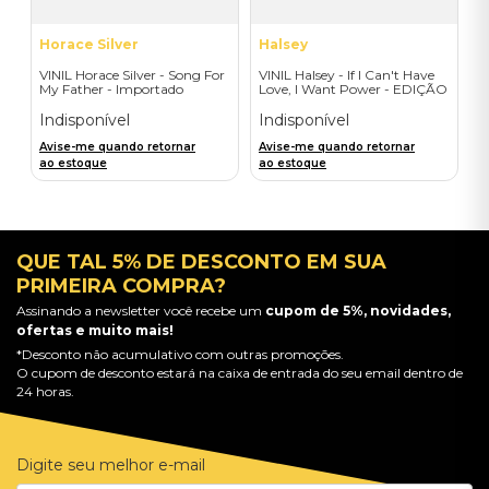
Horace Silver
Halsey
VINIL Horace Silver - Song For
VINIL Halsey - If I Can't Have
My Father - Importado
Love, I Want Power - EDIÇÃO
LIMITADA EXCLUSIVA
TRANSPARENT ORANGE
Indisponível
Indisponível
Avise-me quando retornar
Avise-me quando retornar
ao estoque
ao estoque
QUE TAL 5% DE DESCONTO EM SUA
PRIMEIRA COMPRA?
Assinando a newsletter você recebe um
cupom de 5%, novidades,
ofertas e muito mais!
*Desconto não acumulativo com outras promoções.
O cupom de desconto estará na caixa de entrada do seu email dentro de
24 horas.
Digite seu melhor e-mail