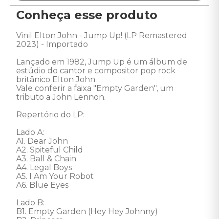
Conheça esse produto
Vinil Elton John - Jump Up! (LP Remastered 
2023) - Importado 

Lançado em 1982, Jump Up é um álbum de 
estúdio do cantor e compositor pop rock 
britânico Elton John. 

Vale conferir a faixa "Empty Garden", um 
tributo a John Lennon. 

Repertório do LP: 

Lado A: 

A1. Dear John 

A2. Spiteful Child 

A3. Ball & Chain 

A4. Legal Boys 

A5. I Am Your Robot 

A6. Blue Eyes 

Lado B: 

B1. Empty Garden (Hey Hey Johnny) 
