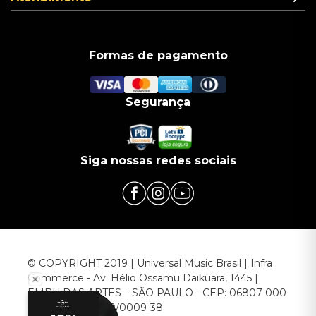
Formas de pagamento
Segurança
Siga nossas redes sociais
© COPYRIGHT 2019 | Universal Music Brasil | Infra
Commerce - Av. Hélio Ossamu Daikuara, 1445 |
EMBU DAS ARTES – SÃO PAULO - CEP: 06807-000
CNPJ: 00.952.789/0009-38