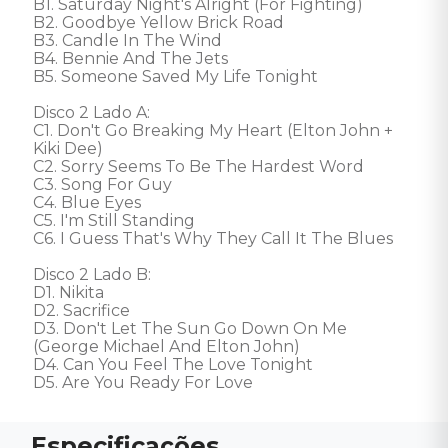
B1. Saturday Night's Alright (For Fighting) 

B2. Goodbye Yellow Brick Road 

B3. Candle In The Wind 

B4. Bennie And The Jets 

B5. Someone Saved My Life Tonight 

Disco 2 Lado A: 

C1. Don't Go Breaking My Heart (Elton John + 
Kiki Dee) 

C2. Sorry Seems To Be The Hardest Word 

C3. Song For Guy 

C4. Blue Eyes 

C5. I'm Still Standing 

C6. I Guess That's Why They Call It The Blues 

Disco 2 Lado B: 

D1. Nikita 

D2. Sacrifice 

D3. Don't Let The Sun Go Down On Me 
(George Michael And Elton John) 

D4. Can You Feel The Love Tonight 

D5. Are You Ready For Love