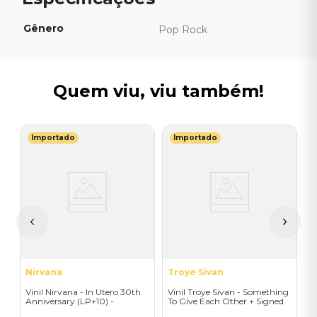
Gênero
Pop Rock
Quem viu, viu também!
Importado
Importado
M
V
-
-
I
A
a
Nirvana
Troye Sivan
Vinil Nirvana - In Utero 30th
Vinil Troye Sivan - Something
Anniversary (LP+10) -
To Give Each Other + Signed
Importado
Postcard - Importado