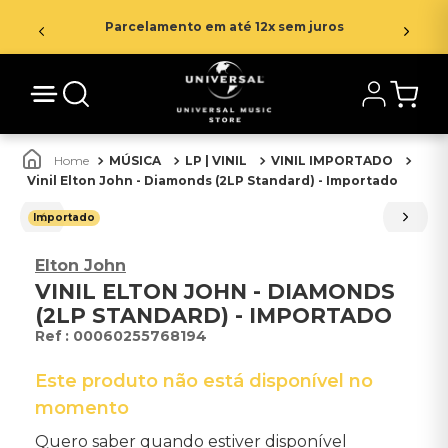
Parcelamento em até 12x sem juros
MÚSICA
LP | VINIL
VINIL IMPORTADO
Vinil Elton John - Diamonds (2LP Standard) - Importado
Importado
Elton John
VINIL ELTON JOHN - DIAMONDS
(2LP STANDARD) - IMPORTADO
:
00060255768194
Este produto não está disponível no
momento
Quero saber quando estiver disponível