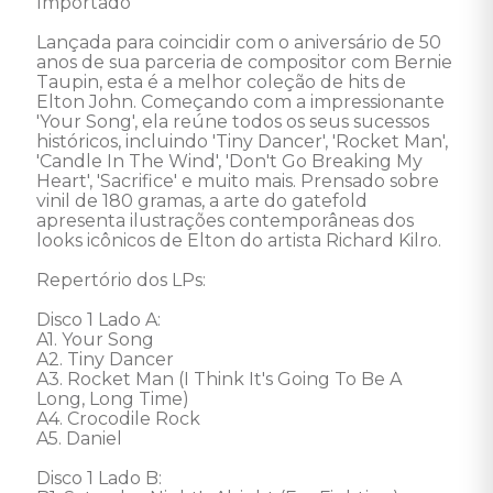
Importado 

Lançada para coincidir com o aniversário de 50 
anos de sua parceria de compositor com Bernie 
Taupin, esta é a melhor coleção de hits de 
Elton John. Começando com a impressionante 
'Your Song', ela reúne todos os seus sucessos 
históricos, incluindo 'Tiny Dancer', 'Rocket Man', 
'Candle In The Wind', 'Don't Go Breaking My 
Heart', 'Sacrifice' e muito mais. Prensado sobre 
vinil de 180 gramas, a arte do gatefold 
apresenta ilustrações contemporâneas dos 
looks icônicos de Elton do artista Richard Kilro. 

Repertório dos LPs: 

Disco 1 Lado A: 

A1. Your Song 

A2. Tiny Dancer 

A3. Rocket Man (I Think It's Going To Be A 
Long, Long Time) 

A4. Crocodile Rock 

A5. Daniel 

Disco 1 Lado B: 
