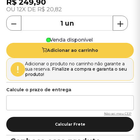
R$
249
,
90
12
R$
20
,
82
－
＋
Venda disponível
Adicionar ao carrinho
Adicionar o produto no carrinho não garante a
sua reserva.
Finalize a compra e garanta o seu
produto!
Não sei meu CEP