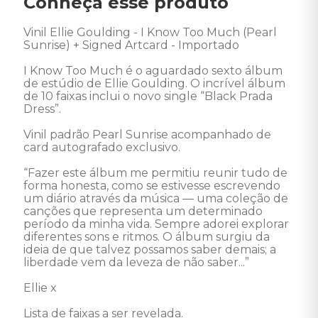
Conheça esse produto
Vinil Ellie Goulding - I Know Too Much (Pearl 
Sunrise) + Signed Artcard - Importado

I Know Too Much é o aguardado sexto álbum 
de estúdio de Ellie Goulding. O incrível álbum 
de 10 faixas inclui o novo single “Black Prada 
Dress”.

Vinil padrão Pearl Sunrise acompanhado de 
card autografado exclusivo.

“Fazer este álbum me permitiu reunir tudo de 
forma honesta, como se estivesse escrevendo 
um diário através da música — uma coleção de 
canções que representa um determinado 
período da minha vida. Sempre adorei explorar 
diferentes sons e ritmos. O álbum surgiu da 
ideia de que talvez possamos saber demais; a 
liberdade vem da leveza de não saber...”

Ellie x

Lista de faixas a ser revelada. 
