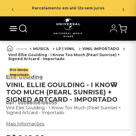
Parcelamento em até 12x sem juros
MÚSICA
LP | VINIL
VINIL IMPORTADO
Vinil Ellie Goulding - I Know Too Much (Pearl Sunrise) +
Signed Artcard - Importado
Pré-Venda
Importado
Ellie Goulding
VINIL ELLIE GOULDING - I KNOW
TOO MUCH (PEARL SUNRISE) +
SIGNED ARTCARD - IMPORTADO
:
00088106106055
Vinil Ellie Goulding - I Know Too Much (Pearl Sunrise) +
Signed Artcard - Importado
Mais Informações.