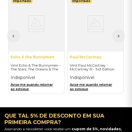
Importado
Importado
I
ge
V
I
A
a
Echo & the Bunnymen
Paul McCartney
Vinil Echo & The Bunnymen -
Vinil Paul McCartney -
The Stars, The Oceans & The
McCartney III - 3x3 Edition
Moon (Double Vinyl Standard)
(1LP) - Importado
- Importado
Indisponível
Indisponível
Avise-me quando retornar
Avise-me quando retornar
ao estoque
ao estoque
QUE TAL 5% DE DESCONTO EM SUA
PRIMEIRA COMPRA?
Assinando a newsletter você recebe um
cupom de 5%, novidades,